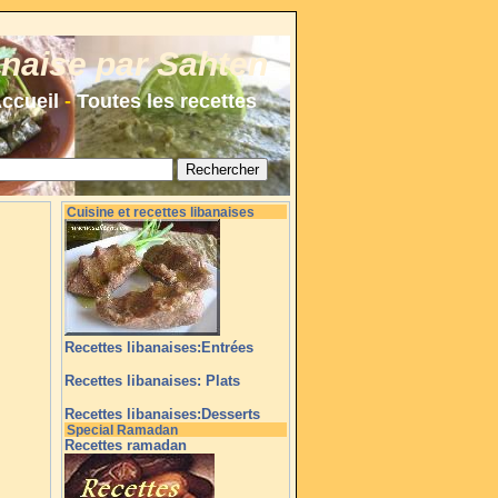
anaise par Sahten
ccueil
-
Toutes les recettes
Cuisine et recettes libanaises
Recettes libanaises:Entrées
Recettes libanaises: Plats
Recettes libanaises:Desserts
Special Ramadan
Recettes ramadan