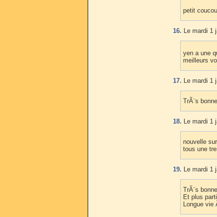
petit couco
16.
Le mardi 1 j
yen a une qu
meilleurs v
17.
Le mardi 1 j
TrÃ¨s bonne
18.
Le mardi 1 j
nouvelle su
tous une tr
19.
Le mardi 1 j
TrÃ¨s bonne
Et plus par
Longue vie 