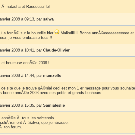
u Ã natasha et Raouuuuul lol
anvier 2008 à 09:13, par
salwa
i a forcÃ© sur la bouteille hier
Maikaiiiiiiii Bonne annÃ©eeeeeeeeeeee et
oeux, je vous embrasse tous !!
anvier 2008 à 10:41, par
Claude-Olivier
 et heureuse annÃ©e 2008 !!
anvier 2008 à 14:44, par
mamzelle
r ce site que je trouve gÃ©nial ceci est mon 1 er message pour vous souhaite
es bonne annÃ©e 2008 avec ses petits et grands bonheurs ..
anvier 2008 à 15:35, par
Samialeslie
 annÃ©e Ã tous les sahtenois.
ticuliÃ¨rement Ã Salwa, que j'embrasse.
Ã ton forum.