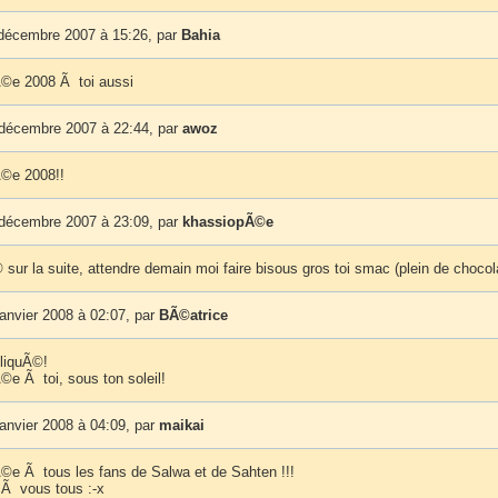
 décembre 2007 à 15:26, par
Bahia
©e 2008 Ã toi aussi
 décembre 2007 à 22:44, par
awoz
©e 2008!!
 décembre 2007 à 23:09, par
khassiopÃ©e
sur la suite, attendre demain moi faire bisous gros toi smac (plein de chocol
anvier 2008 à 02:07, par
BÃ©atrice
cliquÃ©!
e Ã toi, sous ton soleil!
anvier 2008 à 04:09, par
maikai
e Ã tous les fans de Salwa et de Sahten !!!
 Ã vous tous :-x