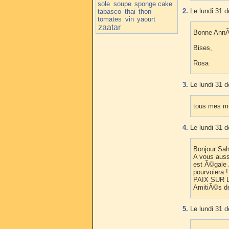
sole
soupe
sponge cake
2.
Le lundi 31 
tabasco
thai
thon
tomates
vin
yaourt
zaatar
Bonne AnnÃ©
Bises,
Rosa
3.
Le lundi 31 
tous mes me
4.
Le lundi 31 
Bonjour Sah
A vous auss
est Ã©gale Ã
pourvoiera !
PAIX SUR
AmitiÃ©s d
5.
Le lundi 31 