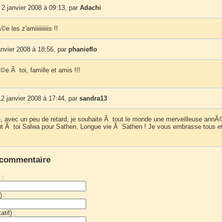
2 janvier 2008 à 09:13, par
Adachi
 les z'amiiiiiiiiis !!
anvier 2008 à 18:56, par
phanieflo
e Ã toi, famille et amis !!!
2 janvier 2008 à 17:44, par
sandra13
avec un peu de retard, je souhaite Ã tout le monde une merveilleuse annÃ
ut Ã toi Salwa pour Sathen. Longue vie Ã Sathen ! Je vous embrasse tous e
 commentaire
 :
) :
tif) :