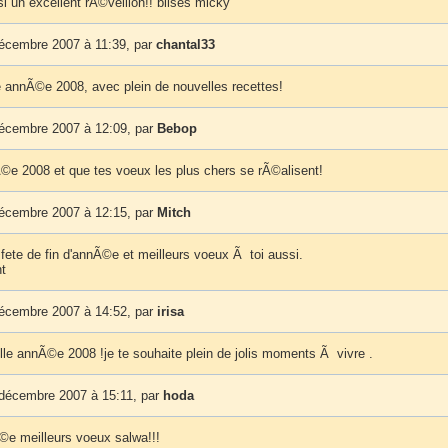
i un excellent rÃ©veillon!! biises micky
décembre 2007 à 11:39, par
chantal33
 annÃ©e 2008, avec plein de nouvelles recettes!
décembre 2007 à 12:09, par
Bebop
e 2008 et que tes voeux les plus chers se rÃ©alisent!
décembre 2007 à 12:15, par
Mitch
fete de fin d'annÃ©e et meilleurs voeux Ã toi aussi.
t
décembre 2007 à 14:52, par
irisa
lle annÃ©e 2008 !je te souhaite plein de jolis moments Ã vivre .
 décembre 2007 à 15:11, par
hoda
e meilleurs voeux salwa!!!