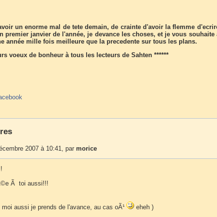
avoir un enorme mal de tete demain, de crainte d'avoir la flemme d'ecrir
n premier janvier de l'année, je devance les choses, et je vous souhaite
ne année mille fois meilleure que la precedente sur tous les plans.
eurs voeux de bonheur à tous les lecteurs de Sahten ******
acebook
res
décembre 2007 à 10:41, par
morice
!
e Ã toi aussi!!!
moi aussi je prends de l'avance, au cas oÃ¹
eheh )