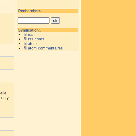
Rechercher:.
Syndication:.
fil rss
fil rss coms
fil atom
fil atom commentaires
elle
, on y