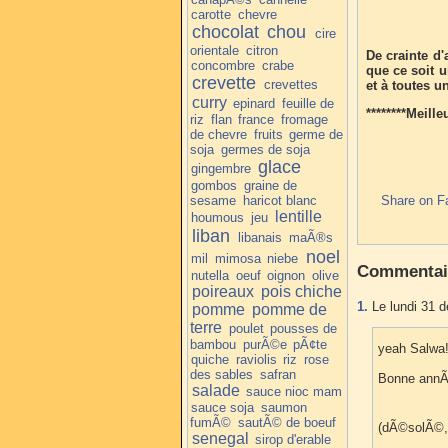
carotte
chevre
chocolat
chou
cire
orientale
citron
De crainte d'
concombre
crabe
que ce soit u
crevette
crevettes
et à toutes u
curry
epinard
feuille de
********Meill
riz
flan
france
fromage
de chevre
fruits
germe de
soja
germes de soja
glace
gingembre
gombos
graine de
sesame
haricot blanc
Share on F
lentille
houmous
jeu
liban
libanais
maÃ®s
noel
mil
mimosa
niebe
Commentai
nutella
oeuf
oignon
olive
poireaux
pois chiche
1.
Le lundi 31 
pomme
pomme de
terre
poulet
pousses de
bambou
purÃ©e
pÃ¢te
yeah Salwa!
quiche
raviolis
riz
rose
des sables
safran
Bonne annÃ©
salade
sauce nioc mam
sauce soja
saumon
fumÃ©
sautÃ© de boeuf
(dÃ©solÃ©, 
senegal
sirop d'erable