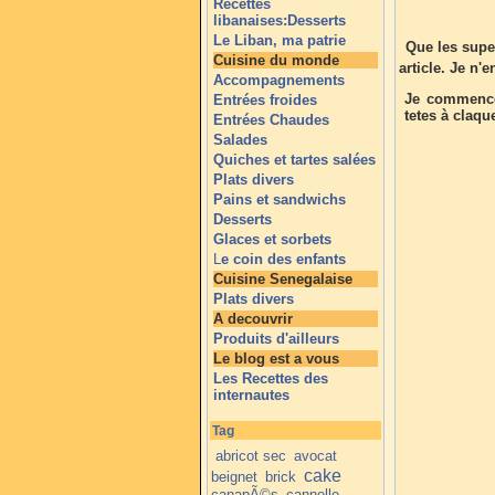
Recettes
libanaises:Desserts
Le Liban, ma patrie
Que les super
Cuisine du monde
article. Je n'
Accompagnements
Je commence 
Entrées froides
tetes à claqu
Entrées Chaudes
Salades
Quiches et tartes salées
Plats divers
Pains et sandwichs
Desserts
Glaces et sorbets
L
e coin des enfants
Cuisine Senegalaise
Plats divers
A decouvrir
Produits d'ailleurs
Le blog est a vous
Les Recettes des
internautes
Tag
abricot sec
avocat
cake
beignet
brick
canapÃ©s
cannelle