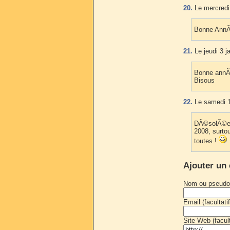
20.
Le mercredi 
Bonne AnnÃ©e
21.
Le jeudi 3 j
Bonne annÃ©
Bisous
22.
Le samedi 1
DÃ©solÃ©e, 
2008, surto
toutes !
Ajouter un
Nom ou pseudo
Email (facultatif
Site Web (faculta