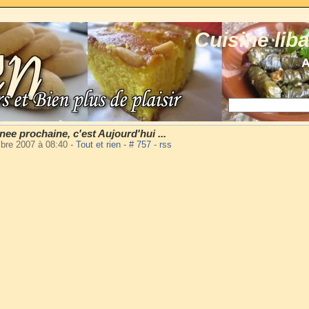
Cuisine lib
A
nee prochaine, c'est Aujourd'hui ...
mbre 2007 à 08:40
-
Tout et rien
-
# 757
-
rss