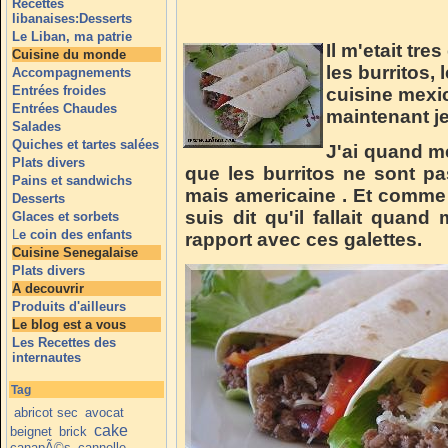
Recettes
libanaises:Desserts
Le Liban, ma patrie
Il m'etait tres
Cuisine du monde
les burritos, 
Accompagnements
Entrées froides
cuisine mexic
Entrées Chaudes
maintenant je
Salades
Quiches et tartes salées
J'ai quand m
Plats divers
que les burritos ne sont pa
Pains et sandwichs
mais americaine . Et comme j
Desserts
suis dit qu'il fallait quan
Glaces et sorbets
L
e coin des enfants
rapport avec ces galettes.
Cuisine Senegalaise
Plats divers
A decouvrir
Produits d'ailleurs
Le blog est a vous
Les Recettes des
internautes
Tag
abricot sec
avocat
cake
beignet
brick
canapÃ©s
cannelle