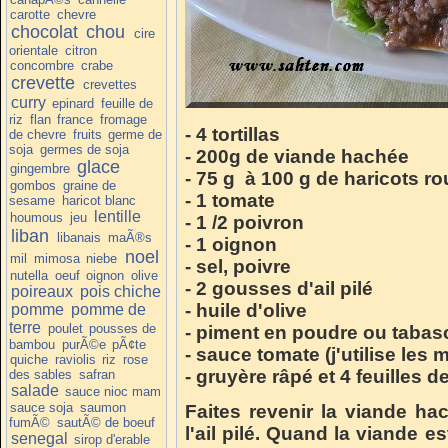
carotte
chevre
chocolat
chou
cire
orientale
citron
concombre
crabe
crevette
crevettes
curry
epinard
feuille de
riz
flan
france
fromage
- 4 tortillas
de chevre
fruits
germe de
soja
germes de soja
- 200g de viande hachée
glace
gingembre
- 75 g à 100 g de haricots r
gombos
graine de
- 1 tomate
sesame
haricot blanc
lentille
houmous
jeu
- 1 /2 poivron
liban
libanais
maÃ®s
- 1 oignon
noel
mil
mimosa
niebe
- sel, poivre
nutella
oeuf
oignon
olive
- 2 gousses d'ail pilé
poireaux
pois chiche
- huile d'olive
pomme
pomme de
terre
poulet
pousses de
- piment en poudre ou tabas
bambou
purÃ©e
pÃ¢te
- sauce tomate (j'utilise les 
quiche
raviolis
riz
rose
- gruyère râpé et 4 feuilles de
des sables
safran
salade
sauce nioc mam
sauce soja
saumon
Faites revenir la viande ha
fumÃ©
sautÃ© de boeuf
l'ail pilé.
Quand la viande est
senegal
sirop d'erable