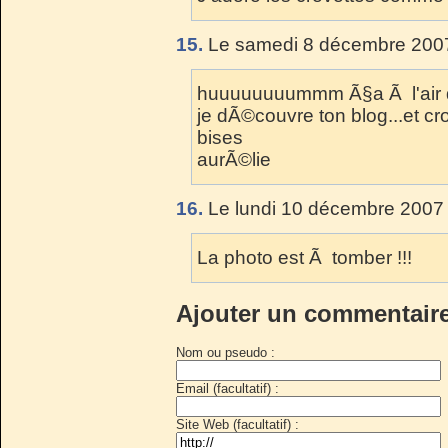
15.
Le samedi 8 décembre 2007
huuuuuuuummm Ã§a Ã l'air de
je dÃ©couvre ton blog...et croi
bises
aurÃ©lie
16.
Le lundi 10 décembre 2007 
La photo est Ã tomber !!!
Ajouter un commentair
Nom ou pseudo :
Email (facultatif) :
Site Web (facultatif) :