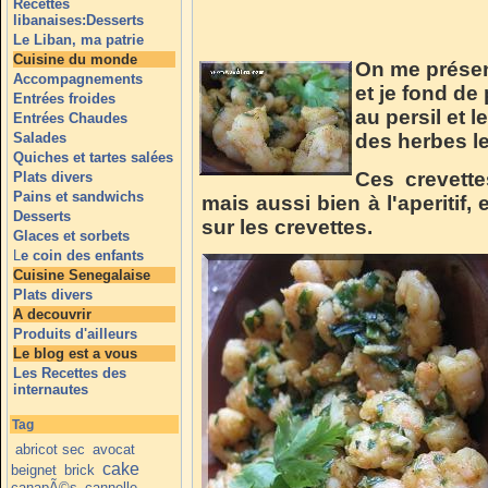
Recettes
libanaises:Desserts
Le Liban, ma patrie
Cuisine du monde
On me présen
Accompagnements
et je fond de p
Entrées froides
au persil et l
Entrées Chaudes
Salades
des herbes l
Quiches et tartes salées
Ces crevette
Plats divers
Pains et sandwichs
mais aussi bien à l'aperitif
Desserts
sur les crevettes.
Glaces et sorbets
L
e coin des enfants
Cuisine Senegalaise
Plats divers
A decouvrir
Produits d'ailleurs
Le blog est a vous
Les Recettes des
internautes
Tag
abricot sec
avocat
cake
beignet
brick
canapÃ©s
cannelle