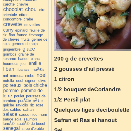
carotte
chevre
chocolat
chou
cire
orientale
citron
concombre
crabe
crevette
crevettes
curry
epinard
feuille de
riz
flan
france
fromage
de chevre
fruits
germe de
soja
germes de soja
glace
gingembre
gombos
graine de
200 g de crevettes
sesame
haricot blanc
lentille
houmous
jeu
2 gousses d'ail pressé
liban
libanais
maÃ®s
noel
mil
mimosa
niebe
1 citron
nutella
oeuf
oignon
olive
poireaux
pois chiche
1/2 bouquet deCoriandre
pomme
pomme de
terre
poulet
pousses de
1/2 Persil plat
bambou
purÃ©e
pÃ¢te
quiche
raviolis
riz
rose
Quelques tiges deciboulette
des sables
safran
salade
sauce nioc mam
sauce soja
saumon
Safran et Ras el hanout
fumÃ©
sautÃ© de boeuf
senegal
sirop d'erable
Sel