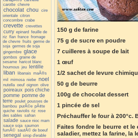
carotte
chevre
chocolat
chou
cire
orientale
citron
concombre
crabe
crevette
crevettes
150 g de farine
curry
epinard
feuille de
riz
flan
france
fromage
75 g de sucre en poudre
de chevre
fruits
germe de
soja
germes de soja
7 cuilleres à soupe de lait
glace
gingembre
gombos
graine de
1 œuf
sesame
haricot blanc
lentille
houmous
jeu
liban
1/2 sachet de levure chimiq
libanais
maÃ®s
noel
mil
mimosa
niebe
50 g de beurre
nutella
oeuf
oignon
olive
poireaux
pois chiche
100g de chocolat dessert
pomme
pomme de
terre
poulet
pousses de
1 pincée de sel
bambou
purÃ©e
pÃ¢te
quiche
raviolis
riz
rose
Préchauffer le four à 200°c. 
des sables
safran
salade
sauce nioc mam
sauce soja
saumon
Faites fondre le beurre et l
fumÃ©
sautÃ© de boeuf
saladier, mettez la farine, la l
senegal
sirop d'erable