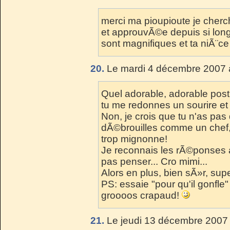
merci ma pioupioute je cherc
et approuvÃ©e depuis si longt
sont magnifiques et ta niÃ¨ce
20.
Le mardi 4 décembre 2007 
Quel adorable, adorable post!
tu me redonnes un sourire et 
Non, je crois que tu n'as pas
dÃ©brouilles comme un chef, e
trop mignonne!
Je reconnais les rÃ©ponses 
pas penser... Cro mimi...
Alors en plus, bien sÃ»r, supe
PS: essaie "pour qu'il gonfl
groooos crapaud!
21.
Le jeudi 13 décembre 2007 