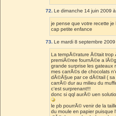
72.
Le dimanche 14 juin 2009 à
je pense que votre recette j
cap petite enfance
73.
Le mardi 8 septembre 2009 
La tempÃ©rature Ã©tait trop 
premiÃ©ree fournÃ©e a lÃ©g
grande surprise les gateaux 
mes carrÃ©s de chocolats n'o
dÃ©Ã§ue par ce dÃ©tail ( sa 
carrÃ© dur au milieu du muffi
c'est surprenant!!!
donc si qql aurÃ© uen solut
le pb pourrÃ© venir de la tai
du moule en papier puisque l