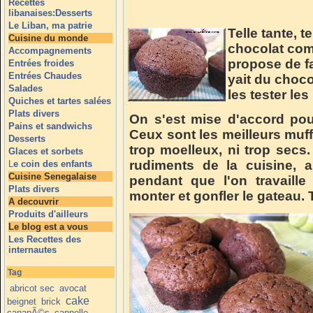
Recettes
libanaises:Desserts
Le Liban, ma patrie
Telle tante, t
Cuisine du monde
chocolat com
Accompagnements
propose de fai
Entrées froides
Entrées Chaudes
yait du chocol
Salades
les tester le
Quiches et tartes salées
Plats divers
On s'est mise d'accord pou
Pains et sandwichs
Ceux sont les meilleurs muff
Desserts
trop moelleux, ni trop secs
Glaces et sorbets
rudiments de la cuisine, a
L
e coin des enfants
Cuisine Senegalaise
pendant que l'on travaille
Plats divers
monter et gonfler le gateau.
A decouvrir
Produits d'ailleurs
Le blog est a vous
Les Recettes des
internautes
Tag
abricot sec
avocat
cake
beignet
brick
canapÃ©s
cannelle