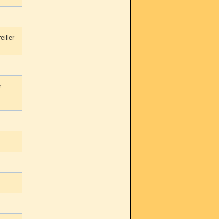
eiller
r