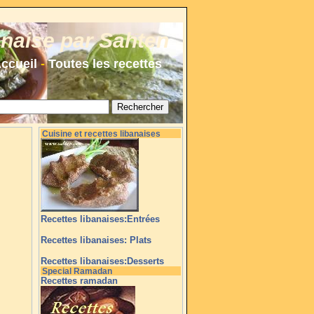
anaise par Sahten
ccueil
-
Toutes les recettes
Cuisine et recettes libanaises
Recettes libanaises:Entrées
Recettes libanaises: Plats
Recettes libanaises:Desserts
Special Ramadan
Recettes ramadan