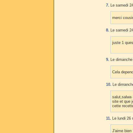
7.
Le samedi 24
merci cousin
8.
Le samedi 24
juste 1 ques
9.
Le dimanche 
Cela depend,
10.
Le dimanche
salut,salwa 
site et que 
cette recett
11.
Le lundi 26
J'aime bien 