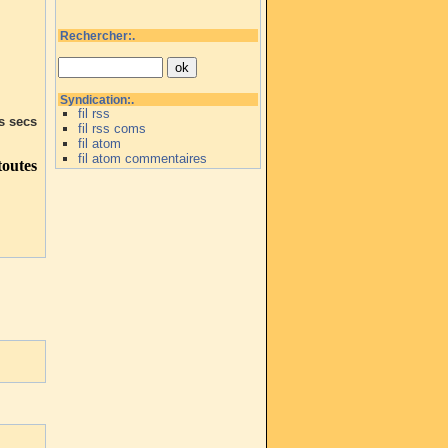
Rechercher:.
Syndication:.
fil rss
s secs
fil rss coms
fil atom
fil atom commentaires
outes