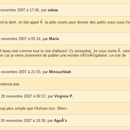
 novembre 2007 à 17:06, par
salwa
d la dent, on fait appel Ã la ptite souris pour donner des petits sous sous l'or
 novembre 2007 à 05:14, par
Marie
l beau met comme tout le site d'ailleurs! J'y reviendrai. Je vous invite Ã veni
ien car je viens justement de publier une recette sÃ©nÃ©galaise, ce soir (le
 novembre 2007 à 21:53, par
Minouchkah
nnaissai pas
 28 novembre 2007 à 09:37, par
Virginie P.
oup plus simple que l'Ashure turc. Merci.
 30 novembre 2007 à 18:39, par
AgnÃ¨s