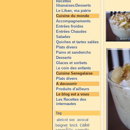
Recettes
libanaises:Desserts
Le Liban, ma patrie
Cuisine du monde
Accompagnements
Entrées froides
Entrées Chaudes
Salades
Quiches et tartes salées
Plats divers
Pains et sandwichs
Desserts
Glaces et sorbets
L
e coin des enfants
Cuisine Senegalaise
Plats divers
A decouvrir
Produits d'ailleurs
Le blog est a vous
Les Recettes des
internautes
Tag
abricot sec
avocat
cake
beignet
brick
canapÃ©s
cannelle