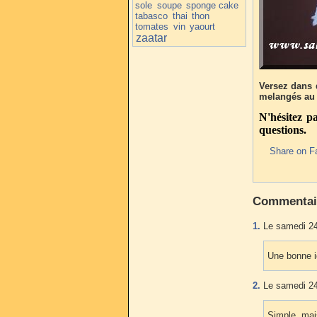
sole
soupe
sponge cake
tabasco
thai
thon
tomates
vin
yaourt
zaatar
Versez dans d
melangés au 
N'hésitez p
questions.
Share on F
Commentai
1.
Le samedi 24
Une bonne 
2.
Le samedi 24
Simple, mai