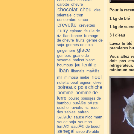
carotte
chevre
chocolat
chou
cire
Pour la recett
orientale
citron
1 kg de blé
concombre
crabe
crevette
crevettes
1 kg de sucr
curry
epinard
feuille de
3 l d'eau
riz
flan
france
fromage
de chevre
fruits
germe de
Lavez le blé 
soja
germes de soja
premieres bul
glace
gingembre
gombos
graine de
Vous allez v
sesame
haricot blanc
doit pas etr
lentille
houmous
jeu
refrigerat
liban
minimum male
libanais
maÃ®s
noel
mil
mimosa
niebe
nutella
oeuf
oignon
olive
poireaux
pois chiche
pomme
pomme de
terre
poulet
pousses de
bambou
purÃ©e
pÃ¢te
quiche
raviolis
riz
rose
des sables
safran
salade
sauce nioc mam
sauce soja
saumon
fumÃ©
sautÃ© de boeuf
senegal
sirop d'erable