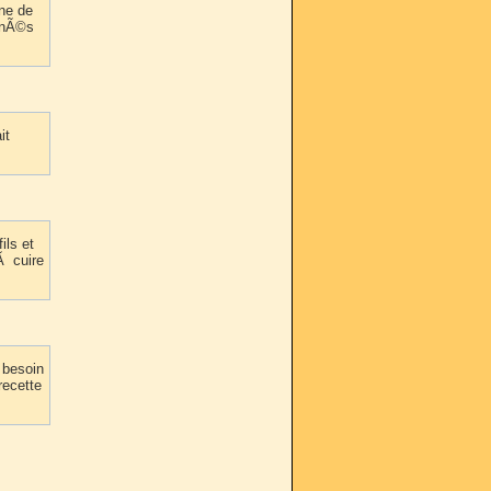
ine de
onnÃ©s
it
ils et
Ã cuire
 besoin
recette