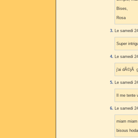
Bises,
Rosa
3.
Le samedi 24
Super intrig
4.
Le samedi 24
j'ai dÃ©jÃ 
5.
Le samedi 24
Il me tente
6.
Le samedi 24
miam miam q
bisous hoda