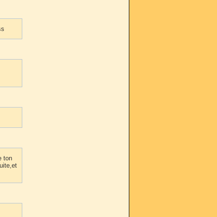
ss
e ton
uite,et