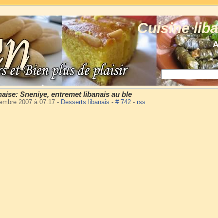
Cuisine lib
A
naise: Sneniye, entremet libanais au ble
embre 2007 à 07:17
-
Desserts libanais
-
# 742
-
rss