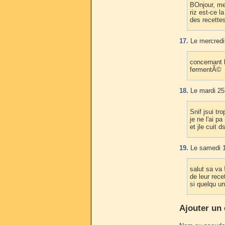
BOnjour, me
riz est-ce 
des recettes
17.
Le mercredi 
concernant l
fermentÃ©
18.
Le mardi 25
Snif jsui t
je ne l'ai 
et jle cuit 
19.
Le samedi 1
salut sa va
de leur rece
si quelqu u
Ajouter un