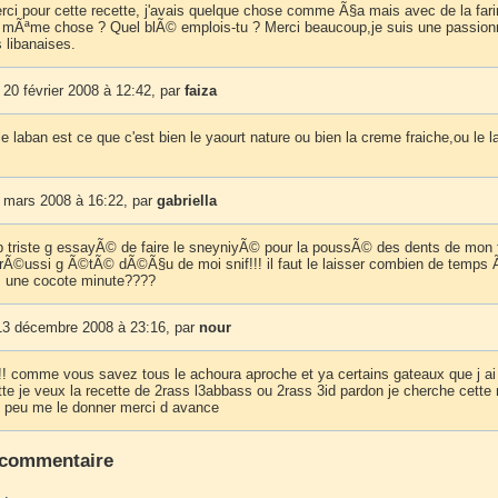
rci pour cette recette, j'avais quelque chose comme Ã§a mais avec de la far
la mÃªme chose ? Quel blÃ© emplois-tu ? Merci beaucoup,je suis une passi
 libanaises.
20 février 2008 à 12:42, par
faiza
e laban est ce que c'est bien le yaourt nature ou bien la creme fraiche,ou le la
 mars 2008 à 16:22, par
gabriella
rop triste g essayÃ© de faire le sneyniyÃ© pour la poussÃ© des dents de mon f
pa rÃ©ussi g Ã©tÃ© dÃ©Ã§u de moi snif!!! il faut le laisser combien de temps 
ds une cocote minute????
3 décembre 2008 à 23:16, par
nour
 !! comme vous savez tous le achoura aproche et ya certains gateaux que j ai
tte je veux la recette de 2rass l3abbass ou 2rass 3id pardon je cherche cette 
n peu me le donner merci d avance
 commentaire