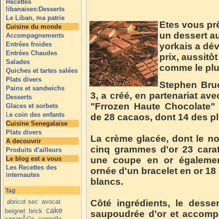
Recettes
libanaises:Desserts
Le Liban, ma patrie
Etes vous prê
Cuisine du monde
un dessert a
Accompagnements
Entrées froides
yorkais a dév
Entrées Chaudes
prix, aussitô
Salades
comme le plu
Quiches et tartes salées
Plats divers
Stephen Bruc
Pains et sandwichs
3, a créé, en partenariat avec
Desserts
"Frrozen Haute Chocolate"
Glaces et sorbets
L
e coin des enfants
de 28 cacaos, dont 14 des pl
Cuisine Senegalaise
Plats divers
La crème glacée, dont le no
A decouvrir
cinq grammes d'or 23 carat
Produits d'ailleurs
Le blog est a vous
une coupe en or égaleme
Les Recettes des
ornée d'un bracelet en or 18
internautes
blancs.
Tag
abricot sec
avocat
Côté ingrédients, le dess
cake
beignet
brick
saupoudrée d'or et accompa
canapÃ©s
cannelle