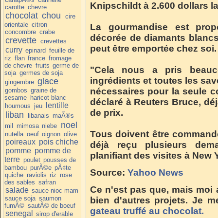
Knipschildt à 2.600 dollars la 
carotte
chevre
chocolat
chou
cire
orientale
citron
La gourmandise est prop
concombre
crabe
décorée de diamants blancs
crevette
crevettes
peut être emportée chez soi.
curry
epinard
feuille de
riz
flan
france
fromage
de chevre
fruits
germe de
"Cela nous a pris beau
soja
germes de soja
ingrédients et toutes les sav
glace
gingembre
nécessaires pour la seule co
gombos
graine de
sesame
haricot blanc
déclaré à Reuters Bruce, dé
lentille
houmous
jeu
de prix.
liban
libanais
maÃ®s
noel
mil
mimosa
niebe
Tous doivent être commandés
nutella
oeuf
oignon
olive
poireaux
pois chiche
déjà reçu plusieurs dema
pomme
pomme de
planifiant des visites à New 
terre
poulet
pousses de
bambou
purÃ©e
pÃ¢te
Source:
Yahoo News
quiche
raviolis
riz
rose
des sables
safran
Ce n'est pas que, mais moi av
salade
sauce nioc mam
sauce soja
saumon
bien d'autres projets. Je 
fumÃ©
sautÃ© de boeuf
gateau truffé au chocolat.
senegal
sirop d'erable