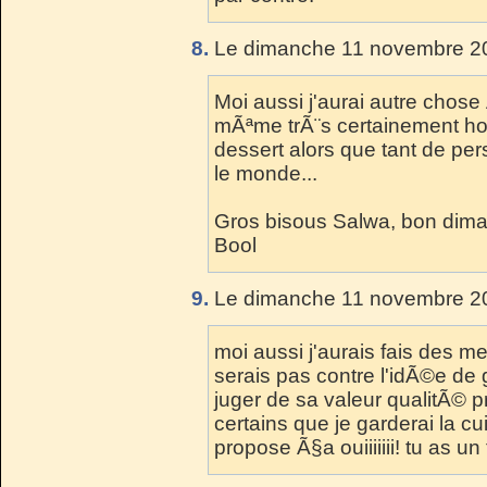
8.
Le dimanche 11 novembre 20
Moi aussi j'aurai autre chose 
mÃªme trÃ¨s certainement ho
dessert alors que tant de pe
le monde...
Gros bisous Salwa, bon dima
Bool
9.
Le dimanche 11 novembre 20
moi aussi j'aurais fais des m
serais pas contre l'idÃ©e de
juger de sa valeur qualitÃ© pr
certains que je garderai la cu
propose Ã§a ouiiiiiii! tu as 