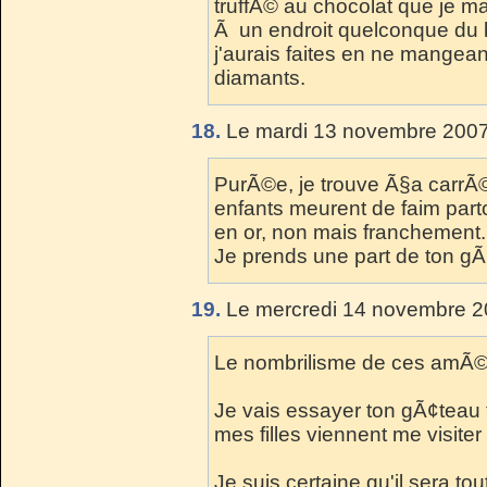
truffÃ© au chocolat que je m
Ã un endroit quelconque du
j'aurais faites en ne mangeant
diamants.
18.
Le mardi 13 novembre 2007
PurÃ©e, je trouve Ã§a carr
enfants meurent de faim parto
en or, non mais franchement.
Je prends une part de ton gÃ¢
19.
Le mercredi 14 novembre 2
Le nombrilisme de ces amÃ©ri
Je vais essayer ton gÃ¢teau
mes filles viennent me visiter
Je suis certaine qu'il sera tou