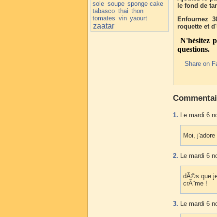
sole
soupe
sponge cake
le fond de tar
tabasco
thai
thon
tomates
vin
yaourt
Enfournez 3
zaatar
roquette et d
N'hésitez 
questions.
Share on F
Commentai
1.
Le mardi 6 n
Moi, j'adore
2.
Le mardi 6 n
dÃ©s que je
crÃ¨me !
3.
Le mardi 6 n