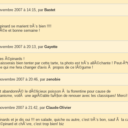
ovembre 2007 à 14:15, par
Bastet
nard se marient trÃ¨s bien !!!!
Ã©e et bonne semaine !
ovembre 2007 à 20:13, par
Gayette
les Ã©pinards !
aisserais bien tenter par cette tarte, ta photo est trÃ¨s allÃ©chante ! Peut-Ãªt
lle qui me fera changer d'avis Ã propos de ce lÃ©gume !
novembre 2007 à 20:46, par
zenobie
it abandonnÃ© le dÃ©licieux poisson Ã la florentine pour cause de
nisme, voilÃ une agrÃ©able faÃ§on de renouer avec les classiques! Merci!
novembre 2007 à 21:42, par
Claude-Olivier
ards et je dis oui !!! en salade, quiche ou autre, c'est trÃ¨s bon, sauf Ã la c
©pinard et chÃ¨vre, c'est trop bien! biz