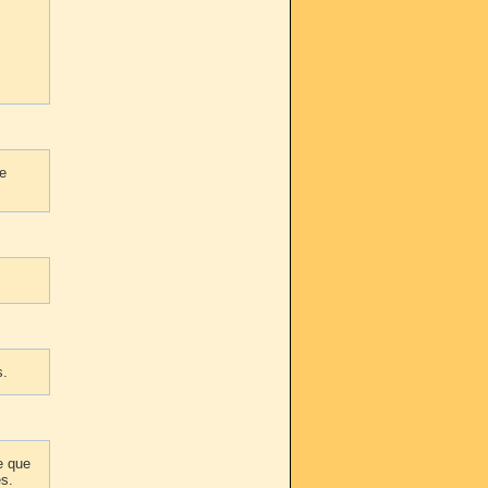
le
s.
e que
es.