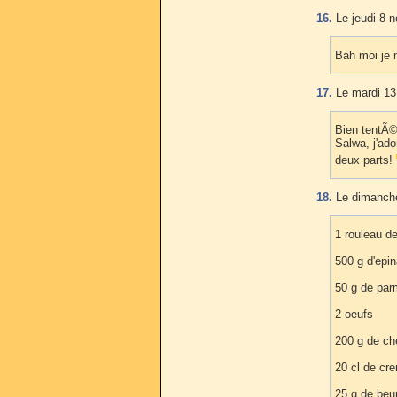
16.
Le jeudi 8 
Bah moi je n
17.
Le mardi 13
Bien tentÃ©
Salwa, j'ad
deux parts!
18.
Le dimanche
1 rouleau d
500 g d'epin
50 g de pa
2 oeufs
200 g de che
20 cl de cr
25 g de beu