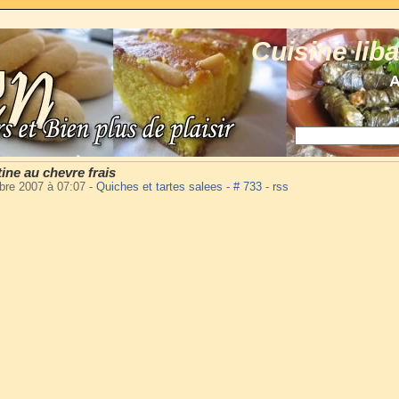
Cuisine lib
A
tine au chevre frais
bre 2007 à 07:07
-
Quiches et tartes salees
-
# 733
-
rss