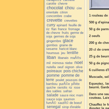
carotte
chevre
chocolat
chou
cire
orientale
citron
1 rouleau de 
concombre
crabe
crevette
crevettes
500 g d'epina
curry
epinard
feuille de
riz
flan
france
fromage
50 g de par
de chevre
fruits
germe de
2 oeufs
soja
germes de soja
glace
gingembre
200 g de chev
gombos
graine de
sesame
haricot blanc
20 cl de cre
lentille
houmous
jeu
25 g de beur
liban
libanais
maÃ®s
noel
mil
mimosa
niebe
50 g de pign
nutella
oeuf
oignon
olive
6 cuilleres d
poireaux
pois chiche
pomme
pomme de
Muscade, sel
terre
poulet
pousses de
Equeutez, la
bambou
purÃ©e
pÃ¢te
beurré. Garde
quiche
raviolis
riz
rose
des sables
safran
Dans une saut
salade
sauce nioc mam
couteau. Lais
sauce soja
saumon
fumÃ©
sautÃ© de boeuf
Chauffez le f
senegal
sirop d'erable
Ajoutez le pa