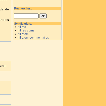
Rechercher:.
ade de
outes
Syndication:.
fil rss
fil rss coms
fil atom
fil atom commentaires
rts!!!