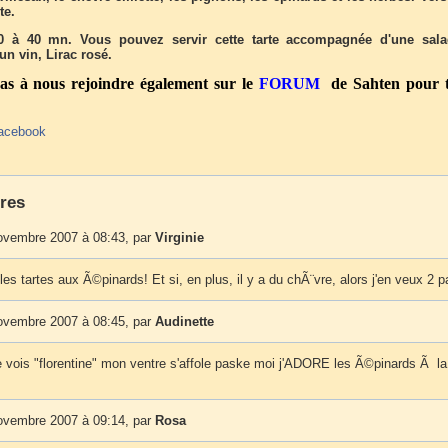
te.
0 à 40 mn. Vous pouvez servir cette tarte accompagnée d'une sal
'un vin, Lirac rosé.
pas à nous rejoindre également sur le
FORUM
de Sahten pour t
acebook
res
ovembre 2007 à 08:43, par
Virginie
 les tartes aux Ã©pinards! Et si, en plus, il y a du chÃ¨vre, alors j'en veux 2 pa
ovembre 2007 à 08:45, par
Audinette
 vois "florentine" mon ventre s'affole paske moi j'ADORE les Ã©pinards Ã la
ovembre 2007 à 09:14, par
Rosa