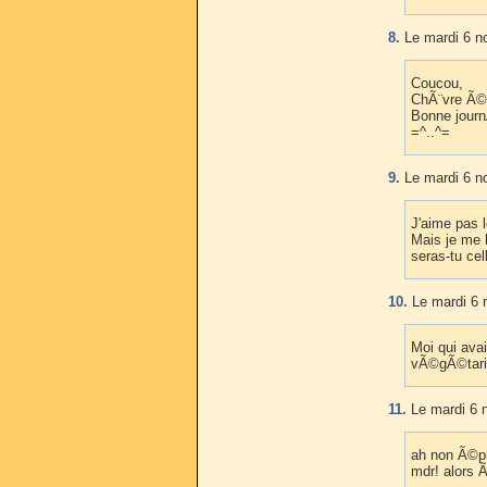
8.
Le mardi 6 n
Coucou,
ChÃ¨vre Ã©pi
Bonne journ
=^..^=
9.
Le mardi 6 n
J'aime pas 
Mais je me l
seras-tu ce
10.
Le mardi 6 
Moi qui ava
vÃ©gÃ©taria
11.
Le mardi 6 
ah non Ã©pin
mdr! alors Ã