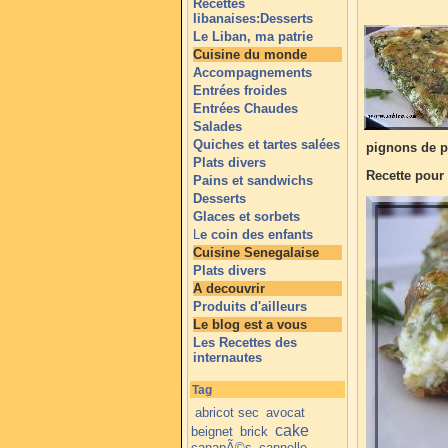
Recettes
libanaises:Desserts
Le Liban, ma patrie
Cuisine du monde
Accompagnements
Entrées froides
Entrées Chaudes
Salades
Quiches et tartes salées
pignons de pi
Plats divers
Recette pour
Pains et sandwichs
Desserts
Glaces et sorbets
L
e coin des enfants
Cuisine Senegalaise
Plats divers
A decouvrir
Produits d'ailleurs
Le blog est a vous
Les Recettes des
internautes
Tag
abricot sec
avocat
cake
beignet
brick
canapÃ©s
cannelle