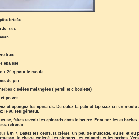
pâte brisée
rds frais
mesan
re frais
me epaisse
re + 20 g pour le moule
ons de pin
'herbes ciselées melangées ( persil et ciboulette)
 et poivre
vez et epongez les epinards. Déroulez la pâte et tapissez en un moule à
z le au refrigérateur.
euse, faites revenir les epinards dans le beurre. Egouttez les et hachez
sez refroidir
our à th 7. Battez les oeufs, la crème, un peu de muscade, du sel et du 
rmesan, le chevre emietté, les pignons, les epinards et les herbes. Vers