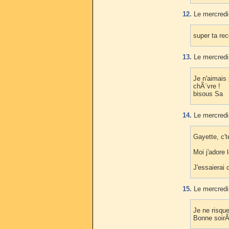
12.
Le mercredi
super ta rece
13.
Le mercredi
Je n'aimais 
chÃ¨vre !
bisous Sa
14.
Le mercredi
Gayette, c'te
Moi j'adore
J'essaierai 
15.
Le mercredi
Je ne risque
Bonne soirÃ