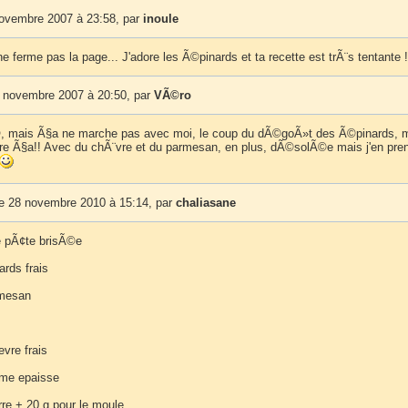
novembre 2007 à 23:58, par
inoule
e ferme pas la page... J'adore les Ã©pinards et ta recette est trÃ¨s tentante !
 novembre 2007 à 20:50, par
VÃ©ro
, mais Ã§a ne marche pas avec moi, le coup du dÃ©goÃ»t des Ã©pinards, 
ore Ã§a!! Avec du chÃ¨vre et du parmesan, en plus, dÃ©solÃ©e mais j'en pre
 28 novembre 2010 à 15:14, par
chaliasane
e pÃ¢te brisÃ©e
ards frais
rmesan
vre frais
eme epaisse
rre + 20 g pour le moule