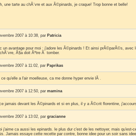
ne tarte au chÃ¨vre et aux Ã©pinards, je craque! Trop bonne et belle!
ovembre 2007 à 10:38, par
Patricia
c un avantage pour moi : j'adore les Ã©pinards ! Et ainsi prÃ©parÃ©s, avec 
chÃ¨vre, Ã§a doit Ãªtre Ã tomber.
ovembre 2007 à 11:02, par
Paprikas
ce qu'elle a l'air moelleuse, ca me donne hyper envie lÃ .
ovembre 2007 à 12:50, par
mamina
e jamais devant les Ã©pinards et si en plus, il y a Ã©crit florentine, j'accour
ovembre 2007 à 13:02, par
gracianne
 j'aime ca aussi les epinards. le plus dur c'est de les nettoyer, mais qu'est-c
ais. Jamais essaye cette recette par contre, bonne idee pour un soir sans ide