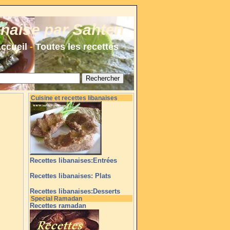
anaise par Sahten
ccueil
-
Toutes les recettes
Cuisine et recettes libanaises
Recettes libanaises:Entrées
Recettes libanaises: Plats
Recettes libanaises:Desserts
Special Ramadan
Recettes ramadan