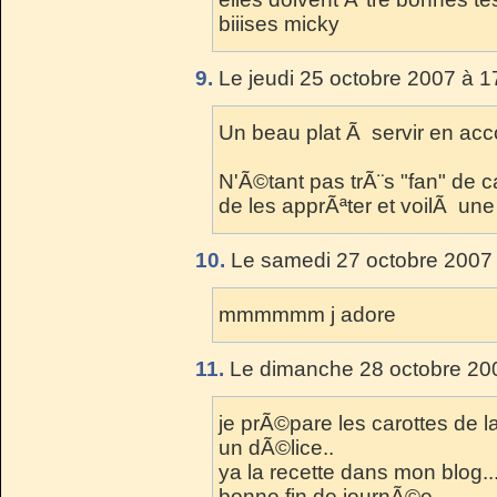
biiises micky
9.
Le jeudi 25 octobre 2007 à 1
Un beau plat Ã servir en a
N'Ã©tant pas trÃ¨s "fan" de c
de les apprÃªter et voilÃ une
10.
Le samedi 27 octobre 2007 
mmmmmm j adore
11.
Le dimanche 28 octobre 200
je prÃ©pare les carottes de l
un dÃ©lice..
ya la recette dans mon blog..
bonne fin de journÃ©e