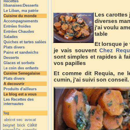
Recettes
libanaises:Desserts
Le Liban, ma patrie
Les carottes 
Cuisine du monde
diverses mani
Accompagnements
Entrées froides
j'ai voulu a
Entrées Chaudes
table
Salades
Quiches et tartes salées
Et lorsque je
Plats divers
je vais souvent
Chez Requ
Pains et sandwichs
sont simples et rapides à f
Desserts
vos papilles
Glaces et sorbets
L
e coin des enfants
Et comme dit Requia, ne l
Cuisine Senegalaise
Plats divers
cumin, j'ai suivi son conseil.
A decouvrir
Produits d'ailleurs
Le blog est a vous
Les Recettes des
internautes
Tag
abricot sec
avocat
cake
beignet
brick
canapÃ©s
cannelle