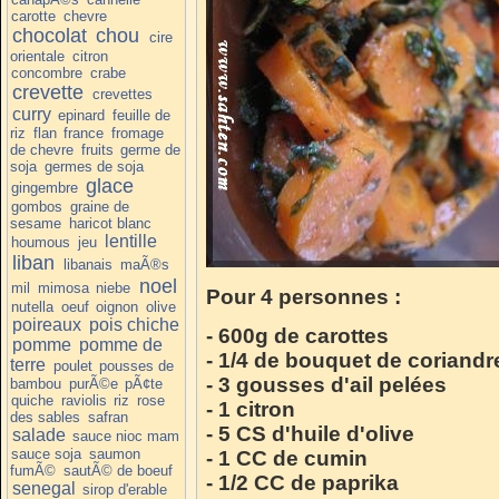
carotte
chevre
chocolat
chou
cire
orientale
citron
concombre
crabe
crevette
crevettes
curry
epinard
feuille de
riz
flan
france
fromage
de chevre
fruits
germe de
soja
germes de soja
glace
gingembre
gombos
graine de
sesame
haricot blanc
lentille
houmous
jeu
liban
libanais
maÃ®s
noel
mil
mimosa
niebe
Pour 4 personnes :
nutella
oeuf
oignon
olive
poireaux
pois chiche
- 600g de carottes
pomme
pomme de
- 1/4 de bouquet de coriandr
terre
poulet
pousses de
- 3 gousses d'ail pelées
bambou
purÃ©e
pÃ¢te
quiche
raviolis
riz
rose
- 1 citron
des sables
safran
- 5 CS d'huile d'olive
salade
sauce nioc mam
sauce soja
saumon
- 1 CC de cumin
fumÃ©
sautÃ© de boeuf
- 1/2 CC de paprika
senegal
sirop d'erable