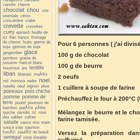
carotte
chevre
chocolat
chou
cire
orientale
citron
concombre
crabe
crevette
crevettes
curry
epinard
feuille de
riz
flan
france
fromage
de chevre
fruits
germe de
Pour 6 personnes ( j'ai divis
soja
germes de soja
glace
gingembre
100 g de chocolat
gombos
graine de
sesame
haricot blanc
100 g de beurre
lentille
houmous
jeu
liban
libanais
maÃ®s
2 oeufs
noel
mil
mimosa
niebe
nutella
oeuf
oignon
olive
1 cuillere à soupe de farine
poireaux
pois chiche
pomme
pomme de
Préchauffez le four à 200°C (
terre
poulet
pousses de
bambou
purÃ©e
pÃ¢te
Mélangez le beurre et le cho
quiche
raviolis
riz
rose
des sables
safran
farine tamisée.
salade
sauce nioc mam
sauce soja
saumon
fumÃ©
sautÃ© de boeuf
Versez la préparation da
senegal
sirop d'erable
sulfurisé.