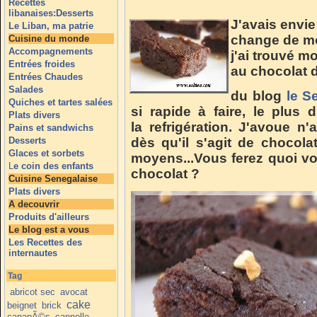
Recettes
libanaises:Desserts
J'avais envie
Le Liban, ma patrie
change de mon
Cuisine du monde
Accompagnements
j'ai trouvé m
Entrées froides
au chocolat 
Entrées Chaudes
Salades
du blog
le S
Quiches et tartes salées
si rapide à faire, le plus d
Plats divers
la refrigération. J'avoue n
Pains et sandwichs
Desserts
dès qu'il s'agit de chocol
Glaces et sorbets
moyens...Vous ferez quoi vo
L
e coin des enfants
chocolat ?
Cuisine Senegalaise
Plats divers
A decouvrir
Produits d'ailleurs
Le blog est a vous
Les Recettes des
internautes
Tag
abricot sec
avocat
cake
beignet
brick
canapÃ©s
cannelle