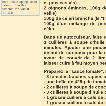
sole
soupe
sponge cake
et pois cassés)
tabasco
thai
thon
2 oignons émincés,
100g de
tomates
vin
yaourt
zaatar
veille)
100g de céleri branche (le "
100g d'un mélange de persi
céleri
Dans un autocuiseur, faire 
3 cuillères à soupe d'huil
minutes. Ajouter une pincé
défaut de curcuma pour la co
avant de couvrir de 2 litre
laisser cuire à feu moyen pe
Préparez la "sauce tomate".
- 3 tomates fraiches rapées 
- une boîte de 425g de toma
- 2 cuilleres à soupe de con
- 3 cuilleres à soupe d'huile 
- 1 grosse cuillere à café de 
- 1 grosse cuillere à café de