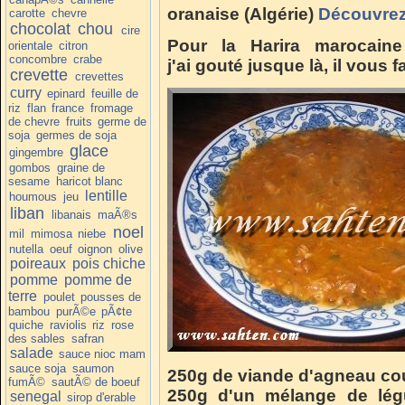
oranaise (Algérie)
Découvrez 
carotte
chevre
chocolat
chou
cire
Pour la Harira marocaine
orientale
citron
concombre
crabe
j'ai gouté jusque là, il vous fa
crevette
crevettes
curry
epinard
feuille de
riz
flan
france
fromage
de chevre
fruits
germe de
soja
germes de soja
glace
gingembre
gombos
graine de
sesame
haricot blanc
lentille
houmous
jeu
liban
libanais
maÃ®s
noel
mil
mimosa
niebe
nutella
oeuf
oignon
olive
poireaux
pois chiche
pomme
pomme de
terre
poulet
pousses de
bambou
purÃ©e
pÃ¢te
quiche
raviolis
riz
rose
des sables
safran
salade
sauce nioc mam
sauce soja
saumon
250g de viande d'agneau co
fumÃ©
sautÃ© de boeuf
250g d'un mélange de légu
senegal
sirop d'erable