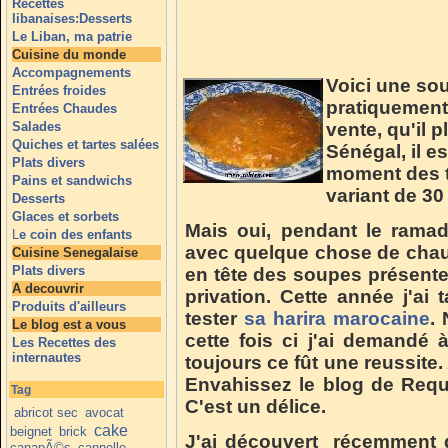
Recettes
libanaises:Desserts
Le Liban, ma patrie
Cuisine du monde
Accompagnements
Voici une so
Entrées froides
pratiquement 
Entrées Chaudes
Salades
vente, qu'il p
Quiches et tartes salées
Sénégal, il es
Plats divers
moment des 
Pains et sandwichs
variant de 30 à
Desserts
Glaces et sorbets
Mais oui, pendant le rama
L
e coin des enfants
avec quelque chose de chaud
Cuisine Senegalaise
Plats divers
en tête des soupes présente
A decouvrir
privation. Cette année j'ai
Produits d'ailleurs
tester
sa harira marocaine
.
Le blog est a vous
cette fois ci j'ai demand
Les Recettes des
internautes
toujours ce fût une reussite. 
Envahissez le blog de Requi
Tag
C'est un délice.
abricot sec
avocat
cake
beignet
brick
J'ai découvert récemment q
canapÃ©s
cannelle