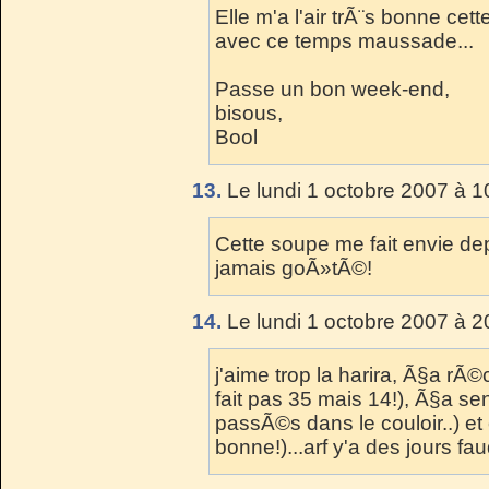
Elle m'a l'air trÃ¨s bonne cet
avec ce temps maussade...
Passe un bon week-end,
bisous,
Bool
13.
Le lundi 1 octobre 2007 à 1
Cette soupe me fait envie dep
jamais goÃ»tÃ©!
14.
Le lundi 1 octobre 2007 à 2
j'aime trop la harira, Ã§a rÃ
fait pas 35 mais 14!), Ã§a se
passÃ©s dans le couloir..) e
bonne!)...arf y'a des jours fa