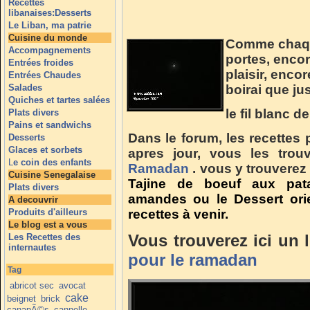
Recettes
libanaises:Desserts
Le Liban, ma patrie
Cuisine du monde
Comme chaqu
Accompagnements
portes, encor
Entrées froides
plaisir, enco
Entrées Chaudes
Salades
boirai que ju
Quiches et tartes salées
le fil blanc de
Plats divers
Pains et sandwichs
Dans le forum, les recettes 
Desserts
Glaces et sorbets
apres jour, vous les trou
L
e coin des enfants
Ramadan
. vous y trouvere
Cuisine Senegalaise
Tajine de boeuf aux pat
Plats divers
amandes ou le Dessert orie
A decouvrir
Produits d'ailleurs
recettes à venir.
Le blog est a vous
Vous trouverez ici un l
Les Recettes des
internautes
pour le ramadan
Tag
abricot sec
avocat
cake
beignet
brick
canapÃ©s
cannelle