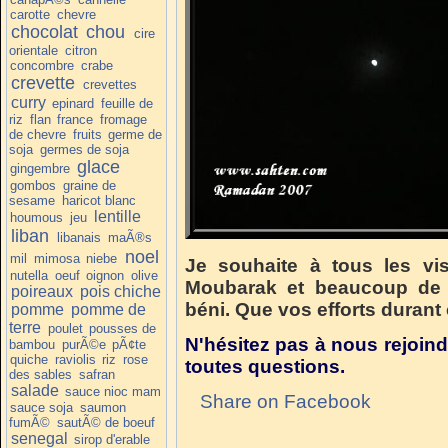
carotte
chevre
chocolat
chou
cire
orientale
citron
concombre
crabe
crevette
crevettes
curry
epinard
feuille de
riz
flan
france
fromage
de chevre
fruits
germe de
soja
germes de soja
glace
gingembre
gombos
graine de
sesame
haricot blanc
lentille
houmous
jeu
liban
libanais
maÃ®s
noel
mil
mimosa
niebe
Je souhaite à tous les vi
nutella
oeuf
oignon
olive
Moubarak et beaucoup de 
poireaux
pois chiche
béni. Que vos efforts durant
pomme
pomme de
terre
poulet
pousses de
N'hésitez pas à nous rejoind
bambou
purÃ©e
pÃ¢te
quiche
raviolis
riz
rose
toutes questions.
des sables
safran
salade
sauce nioc mam
Share on Facebook
sauce soja
saumon
fumÃ©
sautÃ© de boeuf
senegal
sirop d'erable