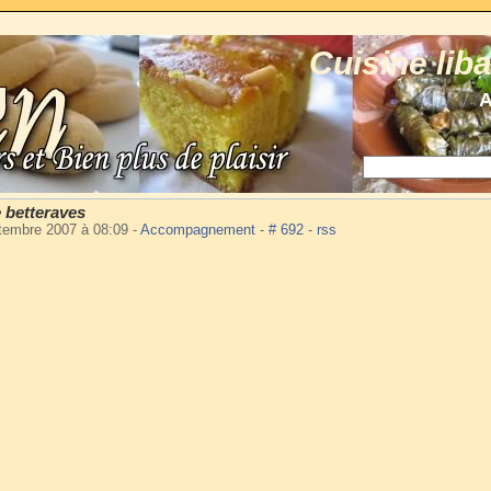
Cuisine lib
A
 betteraves
ptembre 2007 à 08:09
-
Accompagnement
-
# 692
-
rss