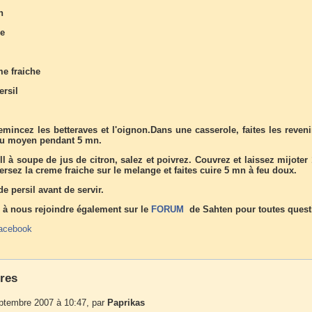
n
re
me fraiche
ersil
mincez les betteraves et l'oignon.Dans une casserole, faites les reveni
feu moyen pendant 5 mn.
ll à soupe de jus de citron, salez et poivrez. Couvrez et laissez mijote
ersez la creme fraiche sur le melange et faites cuire 5 mn à feu doux.
 persil avant de servir.
 à nous rejoindre également sur le
FORUM
de Sahten pour toutes quest
acebook
res
eptembre 2007 à 10:47, par
Paprikas