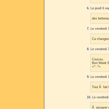
6.
Le jeudi 6 s
des bettera
7.
Le vendredi 
Ca changera
8.
Le vendredi 
Coucou,
Bon Week E
=^..^=
9.
Le vendredi 
Tout Ã fait 
10.
Le vendredi
Ã assayer d