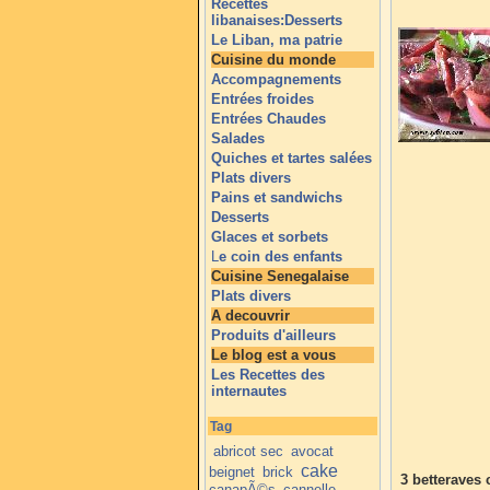
Recettes
libanaises:Desserts
Le Liban, ma patrie
Cuisine du monde
Accompagnements
Entrées froides
Entrées Chaudes
Salades
Quiches et tartes salées
Plats divers
Pains et sandwichs
Desserts
Glaces et sorbets
L
e coin des enfants
Cuisine Senegalaise
Plats divers
A decouvrir
Produits d'ailleurs
Le blog est a vous
Les Recettes des
internautes
Tag
abricot sec
avocat
cake
beignet
brick
3 betteraves 
canapÃ©s
cannelle