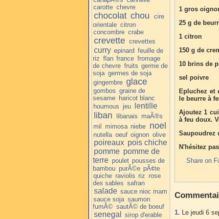
carotte
chevre
1 gros oigno
chocolat
chou
cire
25 g de beur
orientale
citron
concombre
crabe
1 citron
crevette
crevettes
curry
150 g de cre
epinard
feuille de
riz
flan
france
fromage
10 brins de p
de chevre
fruits
germe de
soja
germes de soja
sel poivre
glace
gingembre
gombos
graine de
Epluchez et e
sesame
haricot blanc
le beurre à 
lentille
houmous
jeu
Ajoutez 1 cui
liban
libanais
maÃ®s
à feu doux. V
noel
mil
mimosa
niebe
Saupoudrez de
nutella
oeuf
oignon
olive
poireaux
pois chiche
N'hésitez pas
pomme
pomme de
terre
poulet
pousses de
Share on F
bambou
purÃ©e
pÃ¢te
quiche
raviolis
riz
rose
des sables
safran
salade
sauce nioc mam
Commentai
sauce soja
saumon
fumÃ©
sautÃ© de boeuf
1.
Le jeudi 6 s
senegal
sirop d'erable