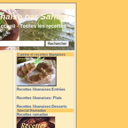
anaise par Sahten
ccueil
-
Toutes les recettes
Cuisine et recettes libanaises
Recettes libanaises:Entrées
Recettes libanaises: Plats
Recettes libanaises:Desserts
Special Ramadan
Recettes ramadan