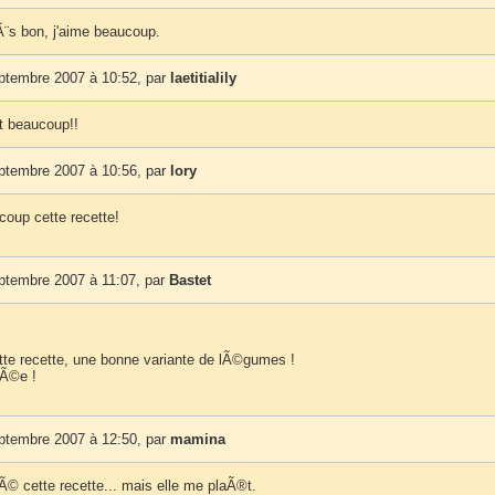
Ã¨s bon, j'aime beaucoup.
eptembre 2007 à 10:52, par
laetitialily
t beaucoup!!
eptembre 2007 à 10:56, par
lory
coup cette recette!
ptembre 2007 à 11:07, par
Bastet
ette recette, une bonne variante de lÃ©gumes !
nÃ©e !
eptembre 2007 à 12:50, par
mamina
Ã© cette recette... mais elle me plaÃ®t.