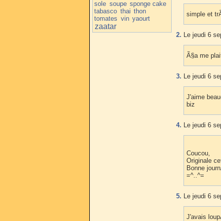
sole
soupe
sponge cake
tabasco
thai
thon
simple et tr
tomates
vin
yaourt
zaatar
2.
Le jeudi 6 s
Ã§a me plai
3.
Le jeudi 6 s
J'aime beau
biz
4.
Le jeudi 6 se
Coucou,
Originale c
Bonne jour
=^..^=
5.
Le jeudi 6 s
J'avais loup