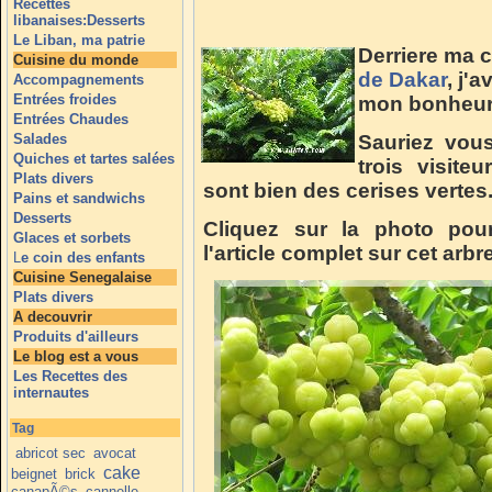
Recettes
libanaises:Desserts
Le Liban, ma patrie
Derriere ma 
Cuisine du monde
de Dakar
, j'
Accompagnements
Entrées froides
mon bonheur c
Entrées Chaudes
Salades
Sauriez vous
Quiches et tartes salées
trois visite
Plats divers
sont bien des cerises vertes
Pains et sandwichs
Desserts
Cliquez sur la photo pour
Glaces et sorbets
l'article complet sur cet arbr
L
e coin des enfants
Cuisine Senegalaise
Plats divers
A decouvrir
Produits d'ailleurs
Le blog est a vous
Les Recettes des
internautes
Tag
abricot sec
avocat
cake
beignet
brick
canapÃ©s
cannelle