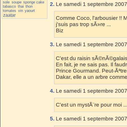
sole
soupe
sponge cake
2.
Le samedi 1 septembre 2007
tabasco
thai
thon
tomates
vin
yaourt
zaatar
Comme Coco, l'arbousier !! Ma
j'suis pas trop sÃ»re ...
Biz
3.
Le samedi 1 septembre 2007 
C'est du raisin sÃ©nÃ©galais
En fait, je ne sais pas. Il fau
Prince Gourmand. Peut-Ãªtre
Dakar, elle a un arbre comm
4.
Le samedi 1 septembre 2007 
C'est un mystÃ¨re pour moi ..
5.
Le samedi 1 septembre 2007