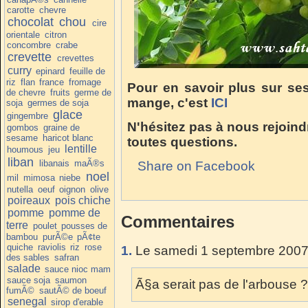
carotte
chevre
chocolat
chou
cire
orientale
citron
concombre
crabe
crevette
crevettes
curry
epinard
feuille de
riz
flan
france
fromage
Pour en savoir plus sur ses
de chevre
fruits
germe de
mange, c'est
ICI
soja
germes de soja
glace
gingembre
N'hésitez pas à nous rejoind
gombos
graine de
sesame
haricot blanc
toutes questions.
lentille
houmous
jeu
liban
libanais
maÃ®s
Share on Facebook
noel
mil
mimosa
niebe
nutella
oeuf
oignon
olive
poireaux
pois chiche
pomme
pomme de
Commentaires
terre
poulet
pousses de
bambou
purÃ©e
pÃ¢te
quiche
raviolis
riz
rose
1.
Le samedi 1 septembre 2007
des sables
safran
salade
sauce nioc mam
sauce soja
saumon
Ã§a serait pas de l'arbouse ? 
fumÃ©
sautÃ© de boeuf
senegal
sirop d'erable