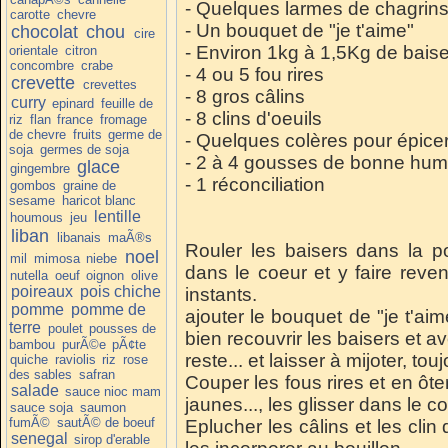
- Quelques larmes de chagrins, 
carotte
chevre
- Un bouquet de "je t'aime"
chocolat
chou
cire
- Environ 1kg à 1,5Kg de bais
orientale
citron
concombre
crabe
- 4 ou 5 fou rires
crevette
crevettes
- 8 gros câlins
curry
epinard
feuille de
- 8 clins d'oeuils
riz
flan
france
fromage
de chevre
fruits
germe de
- Quelques colères pour épicer 
soja
germes de soja
- 2 à 4 gousses de bonne hum
glace
gingembre
- 1 réconciliation
gombos
graine de
sesame
haricot blanc
lentille
houmous
jeu
liban
libanais
maÃ®s
Rouler les baisers dans la 
noel
mil
mimosa
niebe
dans le coeur et y faire reve
nutella
oeuf
oignon
olive
poireaux
pois chiche
instants.
pomme
pomme de
ajouter le bouquet de "je t'ai
terre
poulet
pousses de
bien recouvrir les baisers et av
bambou
purÃ©e
pÃ¢te
reste... et laisser à mijoter, to
quiche
raviolis
riz
rose
des sables
safran
Couper les fous rires et en ôter
salade
sauce nioc mam
jaunes..., les glisser dans le c
sauce soja
saumon
fumÃ©
sautÃ© de boeuf
Eplucher les câlins et les clin
senegal
sirop d'erable