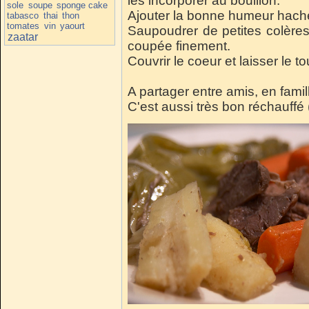
les incorporer au bouillon.
sole
soupe
sponge cake
Ajouter la bonne humeur hac
tabasco
thai
thon
tomates
vin
yaourt
Saupoudrer de petites colères v
zaatar
coupée finement.
Couvrir le coeur et laisser le 
A partager entre amis, en fami
C'est aussi très bon réchauffé (