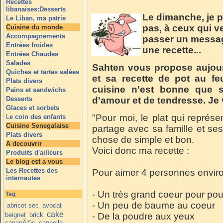
Recettes
libanaises:Desserts
Le dimanche, je p
Le Liban, ma patrie
pas, à ceux qui ve
Cuisine du monde
Accompagnements
passer un messag
Entrées froides
une recette...
Entrées Chaudes
Salades
Sahten vous propose aujour
Quiches et tartes salées
et sa recette de pot au f
Plats divers
cuisine n'est bonne que s
Pains et sandwichs
Desserts
d'amour et de tendresse. Je 
Glaces et sorbets
"Pour moi, le plat qui représe
L
e coin des enfants
Cuisine Senegalaise
partage avec sa famille et ses
Plats divers
chose de simple et bon.
A decouvrir
Voici donc ma recette :
Produits d'ailleurs
Le blog est a vous
Les Recettes des
Pour aimer 4 personnes enviro
internautes
- Un très grand coeur pour pouv
Tag
- Un peu de baume au coeur
abricot sec
avocat
cake
beignet
brick
- De la poudre aux yeux
canapÃ©s
cannelle