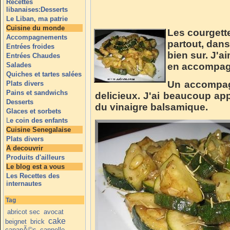
Recettes
libanaises:Desserts
Le Liban, ma patrie
Cuisine du monde
Les courgettes
Accompagnements
partout, dan
Entrées froides
bien sur. J'a
Entrées Chaudes
Salades
en accompagn
Quiches et tartes salées
Un accompag
Plats divers
Pains et sandwichs
delicieux. J'ai beaucoup app
Desserts
du vinaigre balsamique.
Glaces et sorbets
L
e coin des enfants
Cuisine Senegalaise
Plats divers
A decouvrir
Produits d'ailleurs
Le blog est a vous
Les Recettes des
internautes
Tag
abricot sec
avocat
cake
beignet
brick
canapÃ©s
cannelle