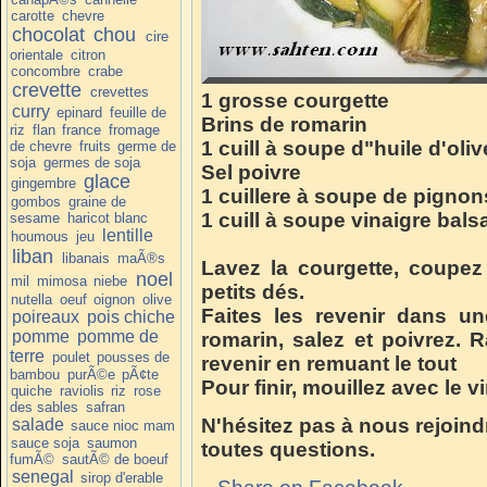
carotte
chevre
chocolat
chou
cire
orientale
citron
concombre
crabe
crevette
crevettes
1 grosse courgette
curry
epinard
feuille de
Brins de romarin
riz
flan
france
fromage
1 cuill à soupe d"huile d'oli
de chevre
fruits
germe de
soja
germes de soja
Sel poivre
glace
gingembre
1 cuillere à soupe de pignon
gombos
graine de
1 cuill à soupe vinaigre bal
sesame
haricot blanc
lentille
houmous
jeu
liban
libanais
maÃ®s
Lavez la courgette, coupez
noel
mil
mimosa
niebe
petits dés.
nutella
oeuf
oignon
olive
Faites les revenir dans un
poireaux
pois chiche
pomme
pomme de
romarin, salez et poivrez. R
terre
poulet
pousses de
revenir en remuant le tout
bambou
purÃ©e
pÃ¢te
Pour finir, mouillez avec le 
quiche
raviolis
riz
rose
des sables
safran
N'hésitez pas à nous rejoind
salade
sauce nioc mam
sauce soja
saumon
toutes questions.
fumÃ©
sautÃ© de boeuf
senegal
sirop d'erable