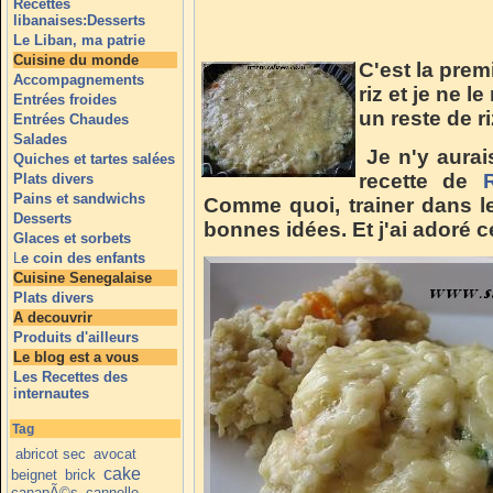
Recettes
libanaises:Desserts
Le Liban, ma patrie
Cuisine du monde
C'est la premi
Accompagnements
riz et je ne le
Entrées froides
un reste de ri
Entrées Chaudes
Salades
Je n'y aurai
Quiches et tartes salées
recette de
Plats divers
Pains et sandwichs
Comme quoi, trainer dans l
Desserts
bonnes idées. Et j'ai adoré ce
Glaces et sorbets
L
e coin des enfants
Cuisine Senegalaise
Plats divers
A decouvrir
Produits d'ailleurs
Le blog est a vous
Les Recettes des
internautes
Tag
abricot sec
avocat
cake
beignet
brick
canapÃ©s
cannelle