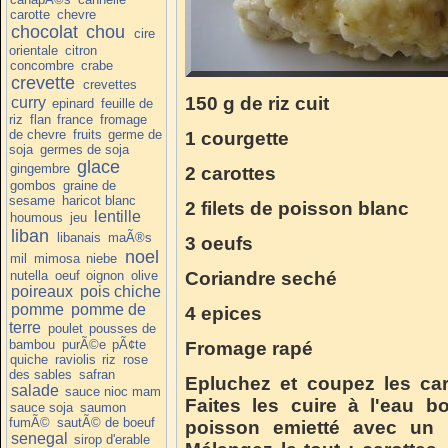
carotte
chevre
chocolat
chou
cire
orientale
citron
concombre
crabe
crevette
crevettes
150 g de riz cuit
curry
epinard
feuille de
riz
flan
france
fromage
de chevre
fruits
germe de
1 courgette
soja
germes de soja
glace
gingembre
2 carottes
gombos
graine de
sesame
haricot blanc
2 filets de poisson blanc
lentille
houmous
jeu
liban
libanais
maÃ®s
3 oeufs
noel
mil
mimosa
niebe
nutella
oeuf
oignon
olive
Coriandre seché
poireaux
pois chiche
pomme
pomme de
4 epices
terre
poulet
pousses de
bambou
purÃ©e
pÃ¢te
Fromage rapé
quiche
raviolis
riz
rose
des sables
safran
Epluchez et coupez les car
salade
sauce nioc mam
Faites les cuire à l'eau bo
sauce soja
saumon
fumÃ©
sautÃ© de boeuf
poisson emietté avec un p
senegal
sirop d'erable