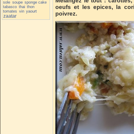
Mélangez le tout : carottes, 
sole
soupe
sponge cake
oeufs et les epices, la co
tabasco
thai
thon
tomates
vin
yaourt
poivrez.
zaatar