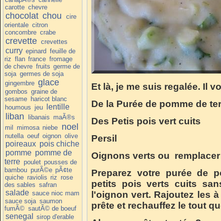
carotte
chevre
chocolat
chou
cire
orientale
citron
concombre
crabe
crevette
crevettes
curry
epinard
feuille de
riz
flan
france
fromage
de chevre
fruits
germe de
soja
germes de soja
glace
gingembre
Et là, je me suis regalée. Il v
gombos
graine de
sesame
haricot blanc
De la Purée de pomme de ter
lentille
houmous
jeu
liban
libanais
maÃ®s
Des Petis pois vert cuits
noel
mil
mimosa
niebe
nutella
oeuf
oignon
olive
Persil
poireaux
pois chiche
pomme
pomme de
Oignons verts ou remplacer p
terre
poulet
pousses de
bambou
purÃ©e
pÃ¢te
Preparez votre purée de p
quiche
raviolis
riz
rose
petits pois verts cuits san
des sables
safran
salade
sauce nioc mam
l'oignon vert. Rajoutez les 
sauce soja
saumon
prête et rechauffez le tout q
fumÃ©
sautÃ© de boeuf
senegal
sirop d'erable