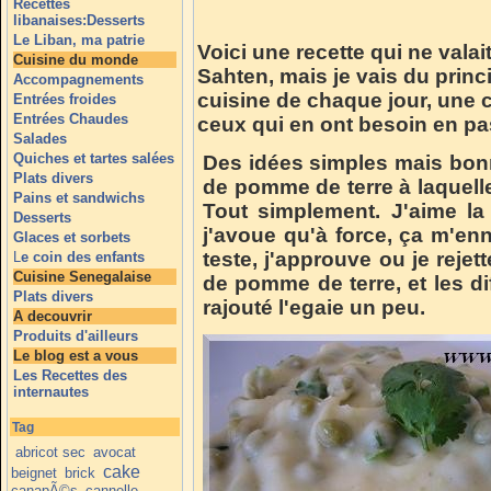
Recettes
libanaises:Desserts
Le Liban, ma patrie
Voici une recette qui ne valai
Cuisine du monde
Sahten, mais je vais du princ
Accompagnements
cuisine de chaque jour, une 
Entrées froides
Entrées Chaudes
ceux qui en ont besoin en p
Salades
Quiches et tartes salées
Des idées simples mais bon
Plats divers
de pomme de terre à laquelle 
Pains et sandwichs
Tout simplement. J'aime l
Desserts
j'avoue qu'à force, ça m'ennu
Glaces et sorbets
teste, j'approuve ou je reje
L
e coin des enfants
Cuisine Senegalaise
de pomme de terre, et les dif
Plats divers
rajouté l'egaie un peu.
A decouvrir
Produits d'ailleurs
Le blog est a vous
Les Recettes des
internautes
Tag
abricot sec
avocat
cake
beignet
brick
canapÃ©s
cannelle