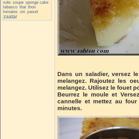
sole
soupe
sponge cake
tabasco
thai
thon
tomates
vin
yaourt
zaatar
Dans un saladier, versez le
melangez. Rajoutez les oeufs
melangez. Utilisez le fouet 
Beurrez le moule et Verse
cannelle et mettez au fou
minutes.