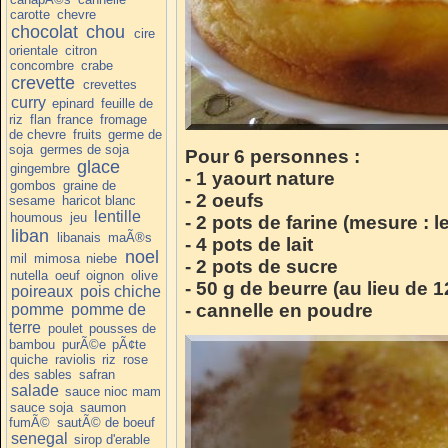
carotte
chevre
chocolat
chou
cire
orientale
citron
concombre
crabe
crevette
crevettes
curry
epinard
feuille de
riz
flan
france
fromage
de chevre
fruits
germe de
soja
germes de soja
Pour 6 personnes :
glace
gingembre
- 1 yaourt nature
gombos
graine de
- 2 oeufs
sesame
haricot blanc
lentille
houmous
jeu
- 2 pots de farine (mesure : l
liban
libanais
maÃ®s
- 4 pots de lait
noel
mil
mimosa
niebe
- 2 pots de sucre
nutella
oeuf
oignon
olive
- 50 g de beurre (au lieu de 1
poireaux
pois chiche
- cannelle en poudre
pomme
pomme de
terre
poulet
pousses de
bambou
purÃ©e
pÃ¢te
quiche
raviolis
riz
rose
des sables
safran
salade
sauce nioc mam
sauce soja
saumon
fumÃ©
sautÃ© de boeuf
senegal
sirop d'erable