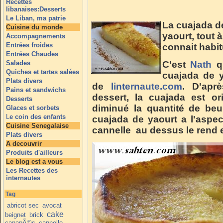
Recettes
libanaises:Desserts
Le Liban, ma patrie
La cuajada d
Cuisine du monde
yaourt, tout à
Accompagnements
Entrées froides
connait habit
Entrées Chaudes
Salades
C'est
Nath
qu
Quiches et tartes salées
cuajada de y
Plats divers
de
linternaute.com
. D'apr
Pains et sandwichs
dessert, la cuajada est ori
Desserts
diminué la quantité de beur
Glaces et sorbets
L
e coin des enfants
cuajada de yaourt a l'aspec
Cuisine Senegalaise
cannelle au dessus le rend e
Plats divers
A decouvrir
Produits d'ailleurs
Le blog est a vous
Les Recettes des
internautes
Tag
abricot sec
avocat
cake
beignet
brick
canapÃ©s
cannelle