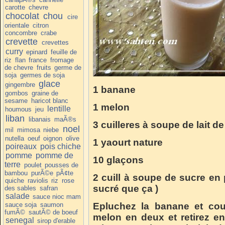
carotte
chevre
chocolat
chou
cire
orientale
citron
concombre
crabe
crevette
crevettes
curry
epinard
feuille de
riz
flan
france
fromage
de chevre
fruits
germe de
soja
germes de soja
glace
gingembre
1 banane
gombos
graine de
sesame
haricot blanc
1 melon
lentille
houmous
jeu
liban
libanais
maÃ®s
3 cuilleres à soupe de lait d
noel
mil
mimosa
niebe
nutella
oeuf
oignon
olive
1 yaourt nature
poireaux
pois chiche
pomme
pomme de
10 glaçons
terre
poulet
pousses de
bambou
purÃ©e
pÃ¢te
2 cuill à soupe de sucre en
quiche
raviolis
riz
rose
sucré que ça )
des sables
safran
salade
sauce nioc mam
sauce soja
saumon
Epluchez la banane et cou
fumÃ©
sautÃ© de boeuf
melon en deux et retirez en
senegal
sirop d'erable