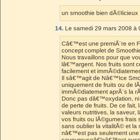
un smoothie bien dÃ©licieux
14.
Le samedi 29 mars 2008 à 
Câ€™est une premiÃ¨re en F
concept complet de Smoothi
Nous travaillons pour que vo
lâ€™argent. Nos fruits sont c
facilement et immÃ©diatement
Il sâ€™agit de Nâ€™Ice Smo
uniquement de fruits ou de l
immÃ©diatement aprÃ¨s la rÃ
Donc pas dâ€™oxydation, ni 
de perte de fruits. De ce fait,
valeurs nutritives, la saveu
vos fruits ou lÃ©gumes frai
sans oublier la vitalitÃ© et
nâ€™est pas seulement une 
savoureuseâ€¦câ€™est aussi 