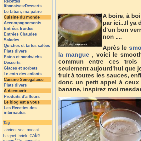
Recettes
libanaises:Desserts
Le Liban, ma patrie
A boire, à boir
Cuisine du monde
par ici...Il y
Accompagnements
Entrées froides
d'un bon verr
Entrées Chaudes
non ....
Salades
Quiches et tartes salées
Après le
smo
Plats divers
la mangue
, voici le smooth
Pains et sandwichs
commun entre ces trois 
Desserts
seulement aujourd'hui que 
Glaces et sorbets
L
e coin des enfants
fruit à toutes les sauces, en
Cuisine Senegalaise
donc un petit appel à ceux
Plats divers
banane, inspirez moi mesda
A decouvrir
Produits d'ailleurs
Le blog est a vous
Les Recettes des
internautes
Tag
abricot sec
avocat
cake
beignet
brick
canapÃ©s
cannelle