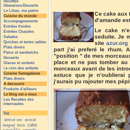
Recettes
libanaises:Desserts
Le Liban, ma patrie
Ce cake aux 
Cuisine du monde
d'amande est
Accompagnements
Entrées froides
Le cake n'e
Entrées Chaudes
seduite. J
e m
Salades
Quiches et tartes salées
site
azur.org
Plats divers
part j'ai preferé le rhum. 
Pains et sandwichs
"position " de mes morceaux
Desserts
place et ne pas tomber au 
Glaces et sorbets
morceaux avant de les intro
L
e coin des enfants
Cuisine Senegalaise
astuce que je n'oublierai
Plats divers
j'aurais pu rajouter mes pép
A decouvrir
Produits d'ailleurs
Le blog est a vous
Les Recettes des
internautes
Tag
abricot sec
avocat
cake
beignet
brick
canapÃ©s
cannelle