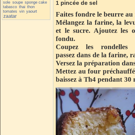
1 pincée de sel
sole
soupe
sponge cake
tabasco
thai
thon
tomates
vin
yaourt
Faites fondre le beurre au
zaatar
Mélangez la farine, la lev
et le sucre. Ajoutez les 
fondu.
Coupez les rondelles
passez dans de la farine, ra
Versez la préparation dan
Mettez au four préchauffé
baissez à Th4 pendant 30 