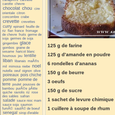
carotte
chevre
chocolat
chou
cire
orientale
citron
concombre
crabe
crevette
crevettes
curry
epinard
feuille de
riz
flan
france
fromage
de chevre
fruits
germe de
soja
germes de soja
glace
gingembre
125 g de farine
gombos
graine de
sesame
haricot blanc
125 g d'amande en poudre
lentille
houmous
jeu
liban
libanais
maÃ®s
6 rondelles d'ananas
noel
mil
mimosa
niebe
nutella
oeuf
oignon
olive
150 g de beurre
poireaux
pois chiche
pomme
pomme de
3 oeufs
terre
poulet
pousses de
bambou
purÃ©e
pÃ¢te
150 g de sucre
quiche
raviolis
riz
rose
des sables
safran
1 sachet de levure chimique
salade
sauce nioc mam
sauce soja
saumon
1 cuillere à soupe de rhum
fumÃ©
sautÃ© de boeuf
senegal
sirop d'erable