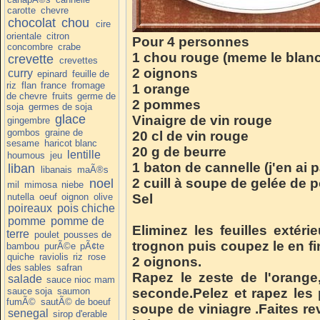
carotte
chevre
chocolat
chou
cire
orientale
citron
Pour 4 personnes
concombre
crabe
1 chou rouge (meme le blanc
crevette
crevettes
2 oignons
curry
epinard
feuille de
riz
flan
france
fromage
1 orange
de chevre
fruits
germe de
2 pommes
soja
germes de soja
glace
Vinaigre de vin rouge
gingembre
gombos
graine de
20 cl de vin rouge
sesame
haricot blanc
20 g de beurre
lentille
houmous
jeu
1 baton de cannelle (j'en ai p
liban
libanais
maÃ®s
2 cuill à soupe de gelée de 
noel
mil
mimosa
niebe
nutella
oeuf
oignon
olive
Sel
poireaux
pois chiche
pomme
pomme de
Eliminez les feuilles extér
terre
poulet
pousses de
trognon puis coupez le en fi
bambou
purÃ©e
pÃ¢te
quiche
raviolis
riz
rose
2 oignons.
des sables
safran
Rapez le zeste de l'orange
salade
sauce nioc mam
sauce soja
saumon
seconde.Pelez et rapez les
fumÃ©
sautÃ© de boeuf
soupe de viniagre .Faites re
senegal
sirop d'erable