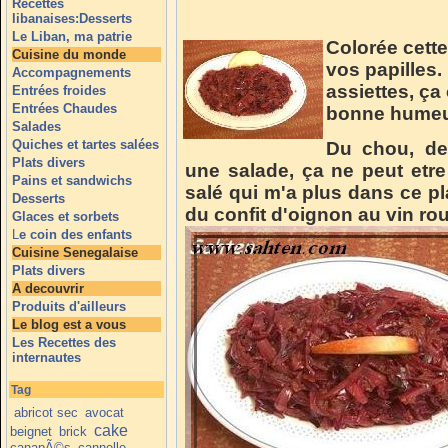
Recettes
libanaises:Desserts
Le Liban, ma patrie
Colorée cette
Cuisine du monde
vos papilles
Accompagnements
assiettes, ça
Entrées froides
Entrées Chaudes
bonne humeur,
Salades
Quiches et tartes salées
Du chou, de
Plats divers
une salade, ça ne peut etre
Pains et sandwichs
salé qui m'a plus dans ce pla
Desserts
du confit d'oignon au vin ro
Glaces et sorbets
L
e coin des enfants
Cuisine Senegalaise
Plats divers
A decouvrir
Produits d'ailleurs
Le blog est a vous
Les Recettes des
internautes
Tag
abricot sec
avocat
cake
beignet
brick
canapÃ©s
cannelle