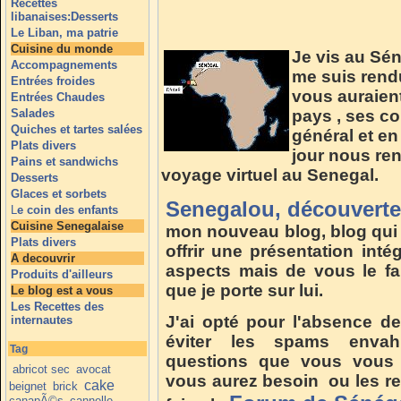
Recettes
libanaises:Desserts
Le Liban, ma patrie
Cuisine du monde
Je vis au Sén
Accompagnements
me suis rend
Entrées froides
vous auraien
Entrées Chaudes
Salades
pays , ses co
Quiches et tartes salées
général et e
Plats divers
jour nous ren
Pains et sandwichs
voyage virtuel au Senegal.
Desserts
Glaces et sorbets
Senegalou, découverte
L
e coin des enfants
Cuisine Senegalaise
mon nouveau blog, blog qu
Plats divers
offrir une présentation in
A decouvrir
aspects mais de vous le fai
Produits d'ailleurs
que je porte sur lui.
Le blog est a vous
Les Recettes des
J'ai opté pour l'absence d
internautes
éviter les spams envah
Tag
questions que vous vous p
abricot sec
avocat
vous aurez besoin ou les r
cake
beignet
brick
canapÃ©s
cannelle