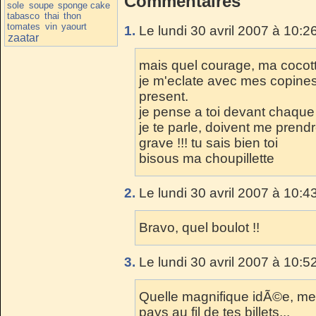
Commentaires
sole
soupe
sponge cake
tabasco
thai
thon
tomates
vin
yaourt
1.
Le lundi 30 avril 2007 à 10:2
zaatar
mais quel courage, ma cocotte
je m'eclate avec mes copine
present.
je pense a toi devant chaque 
je te parle, doivent me prend
grave !!! tu sais bien toi
bisous ma choupillette
2.
Le lundi 30 avril 2007 à 10:4
Bravo, quel boulot !!
3.
Le lundi 30 avril 2007 à 10:5
Quelle magnifique idÃ©e, mer
pays au fil de tes billets...