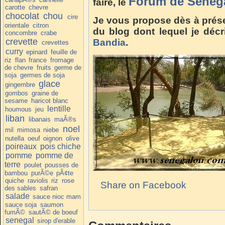
Forum de Sénég
faire, le
carotte
chevre
chocolat
chou
cire
Je vous propose dès à présen
orientale
citron
du blog dont lequel je déc
concombre
crabe
crevette
Bandia
.
crevettes
curry
epinard
feuille de
riz
flan
france
fromage
de chevre
fruits
germe de
soja
germes de soja
glace
gingembre
gombos
graine de
sesame
haricot blanc
lentille
houmous
jeu
liban
libanais
maÃ®s
noel
mil
mimosa
niebe
nutella
oeuf
oignon
olive
poireaux
pois chiche
pomme
pomme de
terre
poulet
pousses de
bambou
purÃ©e
pÃ¢te
quiche
raviolis
riz
rose
Share on Facebook
des sables
safran
salade
sauce nioc mam
sauce soja
saumon
fumÃ©
sautÃ© de boeuf
senegal
sirop d'erable