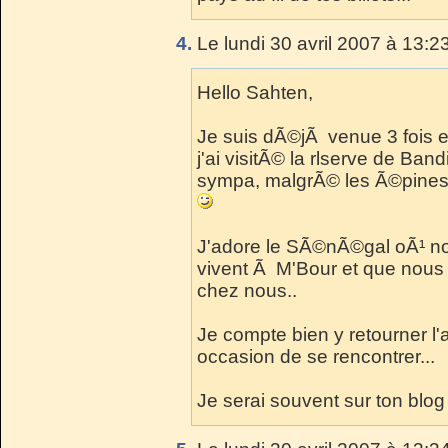
4.
Le lundi 30 avril 2007 à 13:2
Hello Sahten,
Je suis dÃ©jÃ venue 3 fois 
j'ai visitÃ© la rlserve de Bandi
sympa, malgrÃ© les Ã©pines d
J'adore le SÃ©nÃ©gal oÃ¹ no
vivent Ã M'Bour et que nous 
chez nous..
Je compte bien y retourner l
occasion de se rencontrer...
Je serai souvent sur ton blog 