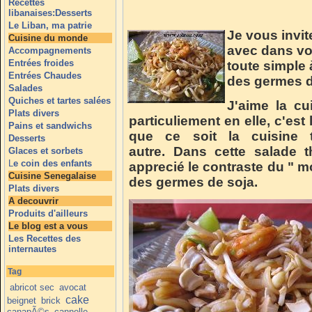
Recettes
libanaises:Desserts
Le Liban, ma patrie
Je vous invit
Cuisine du monde
avec dans vo
Accompagnements
Entrées froides
toute simple 
Entrées Chaudes
des germes d
Salades
Quiches et tartes salées
J'aime la cu
Plats divers
particuliement en elle, c'est
Pains et sandwichs
que ce soit la cuisine t
Desserts
autre. Dans cette salade th
Glaces et sorbets
L
e coin des enfants
apprecié le contraste du " m
Cuisine Senegalaise
des germes de soja.
Plats divers
A decouvrir
Produits d'ailleurs
Le blog est a vous
Les Recettes des
internautes
Tag
abricot sec
avocat
cake
beignet
brick
canapÃ©s
cannelle