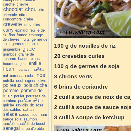
carotte
chevre
chocolat
chou
cire
orientale
citron
concombre
crabe
crevette
crevettes
curry
epinard
feuille de
riz
flan
france
fromage
de chevre
fruits
germe de
soja
germes de soja
100 g de nouilles de riz
glace
gingembre
gombos
graine de
20 crevettes cuites
sesame
haricot blanc
lentille
houmous
jeu
100 g de germes de soja
liban
libanais
maÃ®s
noel
mil
mimosa
niebe
3 citrons verts
nutella
oeuf
oignon
olive
poireaux
pois chiche
6 brins de coriandre
pomme
pomme de
terre
poulet
pousses de
2 cuill à soupe de noix de ca
bambou
purÃ©e
pÃ¢te
quiche
raviolis
riz
rose
2 cuill à soupe de sauce soj
des sables
safran
salade
sauce nioc mam
3 cuill à soupe de ketchup
sauce soja
saumon
fumÃ©
sautÃ© de boeuf
senegal
sirop d'erable