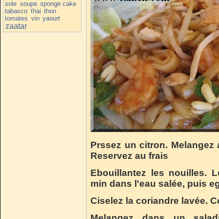
sole
soupe
sponge cake
tabasco
thai
thon
tomates
vin
yaourt
zaatar
Prssez un citron. Melangez 
Reservez au frais
Ebouillantez les nouilles.
min dans l'eau salée, puis eg
Ciselez la coriandre lavée. 
Melangez dans un saladi