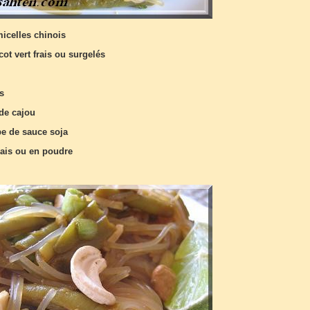
micelles chinois
cot vert frais ou surgelés
ts
 de cajou
pe de sauce soja
ais ou en poudre