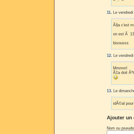
11.
Le vendredi 
Ã§a c'est m
on est Ã 13
bisousss
12.
Le vendredi 
Mmmm!
Ã‡a doit Ãªt
13.
Le dimanche
idÃ©al pour
Ajouter un
Nom ou pseudo