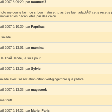
vril 2007 à 09:29, par
mounet47
oto me donne faim de si bon matin et tu as tres bien adaptÃ© cette recette 
remplacer les cacahuetes par des cajou
vril 2007 à 10:39, par
Paprikas
 salade
vril 2007 à 13:01, par
mamina
Ã la ThaÃ¯lande, je suis pour.
vril 2007 à 13:23, par
Sylvie
salade avec l'association citron vert-gingembre que j'adore !
vril 2007 à 13:33, par
mayacook
e tout!
vril 2007 à 14:32, par
Marie, Paris