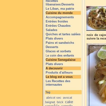
Recettes
libanaises:Desserts
Le Liban, ma patrie
Cuisine du monde
Accompagnements
Entrées froides
Entrées Chaudes
Salades
Quiches et tartes salées
noix de cajo
Plats divers
suivre la rece
Pains et sandwichs
Desserts
Glaces et sorbets
L
e coin des enfants
Cuisine Senegalaise
Plats divers
A decouvrir
Produits d'ailleurs
Le blog est a vous
Les Recettes des
internautes
Tag
abricot sec
avocat
cake
beignet
brick
canapÃ©s
cannelle