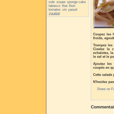
sole
soupe
sponge cake
tabasco
thai
thon
tomates
vin
yaourt
zaatar
Coupez les h
froide, egout
Trempez les 
Ciselez la 
echalotes, la
le sel et le p
Ajoutez les 
coupés en qu
Cette salade 
N'hesitez pas
Share on F
Commentai