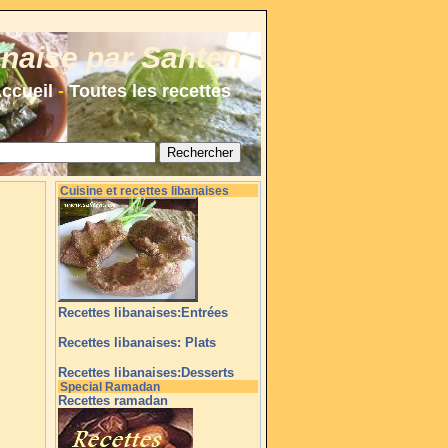
anaise par Sahten
ccueil
-
Toutes les recettes
Cuisine et recettes libanaises
Recettes libanaises:Entrées
Recettes libanaises: Plats
Recettes libanaises:Desserts
Special Ramadan
Recettes ramadan