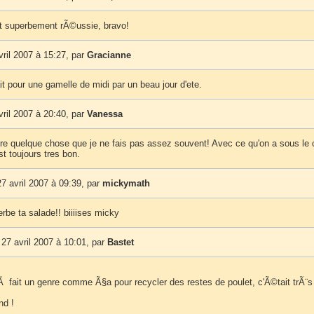
t superbement rÃ©ussie, bravo!
vril 2007 à 15:27, par
Gracianne
it pour une gamelle de midi par un beau jour d'ete.
vril 2007 à 20:40, par
Vanessa
e quelque chose que je ne fais pas assez souvent! Avec ce qu'on a sous le
est toujours tres bon.
7 avril 2007 à 09:39, par
mickymath
erbe ta salade!! biiiises micky
27 avril 2007 à 10:01, par
Bastet
Ã fait un genre comme Ã§a pour recycler des restes de poulet, c'Ã©tait trÃ¨s 
nd !