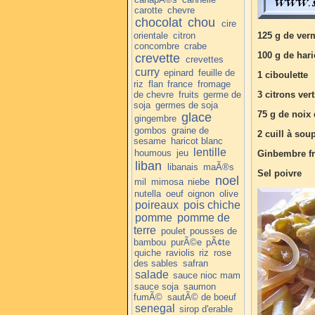
carotte
chevre
chocolat
chou
cire
orientale
citron
125 g de ver
concombre
crabe
100 g de hari
crevette
crevettes
curry
epinard
feuille de
1 ciboulette
riz
flan
france
fromage
de chevre
fruits
germe de
3 citrons ver
soja
germes de soja
75 g de noix
glace
gingembre
gombos
graine de
2 cuill à sou
sesame
haricot blanc
lentille
houmous
jeu
Ginbembre fr
liban
libanais
maÃ®s
Sel poivre
noel
mil
mimosa
niebe
nutella
oeuf
oignon
olive
poireaux
pois chiche
pomme
pomme de
terre
poulet
pousses de
bambou
purÃ©e
pÃ¢te
quiche
raviolis
riz
rose
des sables
safran
salade
sauce nioc mam
sauce soja
saumon
fumÃ©
sautÃ© de boeuf
senegal
sirop d'erable