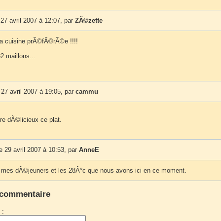
27 avril 2007 à 12:07, par
ZÃ©zette
a cuisine prÃ©fÃ©rÃ©e !!!!
2 maillons...
27 avril 2007 à 19:05, par
cammu
re dÃ©licieux ce plat.
 29 avril 2007 à 10:53, par
AnneE
 mes dÃ©jeuners et les 28Â°c que nous avons ici en ce moment.
 commentaire
 :