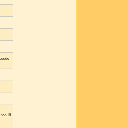
 coude
bon !!!