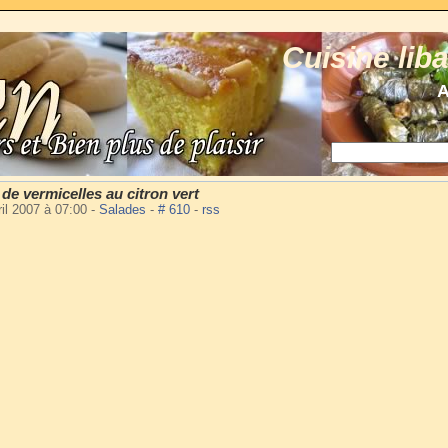
Cuisine lib
A
 de vermicelles au citron vert
ril 2007 à 07:00
-
Salades
-
# 610
-
rss