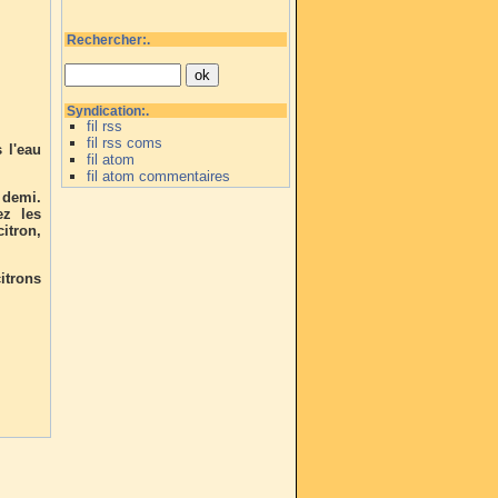
Rechercher:.
Syndication:.
fil rss
fil rss coms
 l'eau
fil atom
fil atom commentaires
 demi.
ez les
citron,
itrons