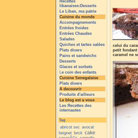
Recettes
libanaises:Desserts
Le Liban, ma patrie
Cuisine du monde
Accompagnements
Entrées froides
Entrées Chaudes
Salades
Quiches et tartes salées
celui du cara
Plats divers
petit fondant
caramel ne se
Pains et sandwichs
Desserts
Glaces et sorbets
L
e coin des enfants
Cuisine Senegalaise
Plats divers
A decouvrir
Produits d'ailleurs
Le blog est a vous
Les Recettes des
internautes
Tag
abricot sec
avocat
cake
beignet
brick
canapÃ©s
cannelle