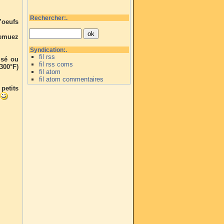
Rechercher:.
’oeufs
remuez
Syndication:.
fil rss
isé ou
fil rss coms
 300°F)
fil atom
fil atom commentaires
petits