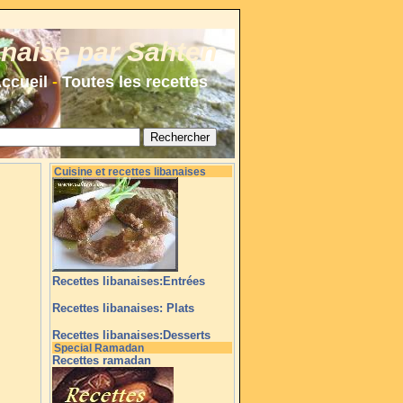
anaise par Sahten
ccueil
-
Toutes les recettes
Cuisine et recettes libanaises
Recettes libanaises:Entrées
Recettes libanaises: Plats
Recettes libanaises:Desserts
Special Ramadan
Recettes ramadan