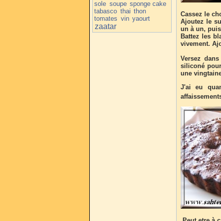
sole
soupe
sponge cake
tabasco
thai
thon
Cassez le cho
tomates
vin
yaourt
Ajoutez le s
zaatar
un à un, puis 
Battez les bl
vivement. Ajo
Versez dans 
siliconé pour
une vingtain
J'ai eu qua
affaissement
Peut etre à 