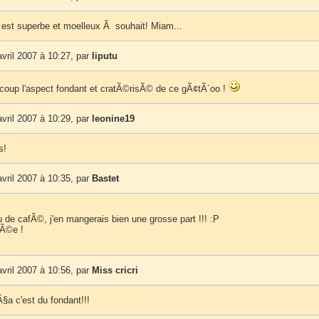
 est superbe et moelleux Ã souhait! Miam...
vril 2007 à 10:27, par
liputu
coup l'aspect fondant et cratÃ©risÃ© de ce gÃ¢tÃ´oo !
vril 2007 à 10:29, par
leonine19
s!
vril 2007 à 10:35, par
Bastet
 de cafÃ©, j'en mangerais bien une grosse part !!! :P
nÃ©e !
vril 2007 à 10:56, par
Miss cricri
a c'est du fondant!!!