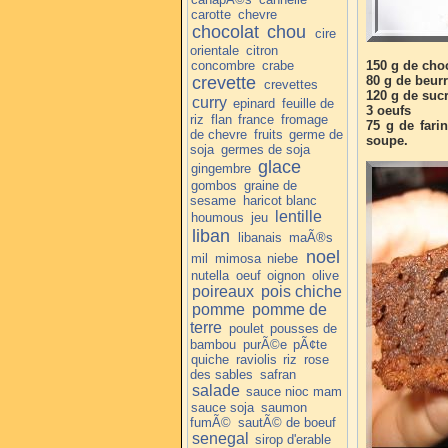
carotte
chevre
chocolat
chou
cire
orientale
citron
concombre
crabe
150 g de choc
crevette
80 g de beur
crevettes
120 g de suc
curry
epinard
feuille de
3 oeufs
riz
flan
france
fromage
75 g de fari
de chevre
fruits
germe de
soupe.
soja
germes de soja
glace
gingembre
gombos
graine de
sesame
haricot blanc
lentille
houmous
jeu
liban
libanais
maÃ®s
noel
mil
mimosa
niebe
nutella
oeuf
oignon
olive
poireaux
pois chiche
pomme
pomme de
terre
poulet
pousses de
bambou
purÃ©e
pÃ¢te
quiche
raviolis
riz
rose
des sables
safran
salade
sauce nioc mam
sauce soja
saumon
fumÃ©
sautÃ© de boeuf
senegal
sirop d'erable