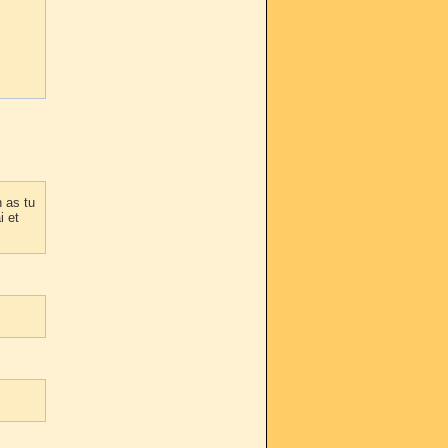
 as tu
i et