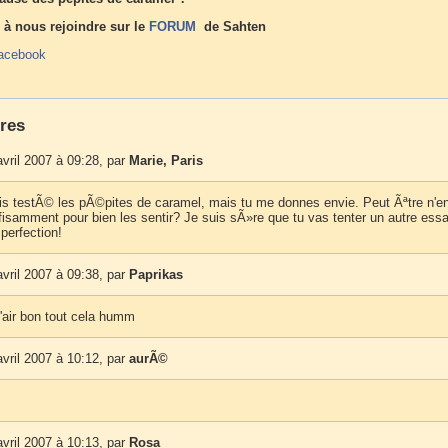
 à nous rejoindre sur le
FORUM
de Sahten
acebook
res
vril 2007 à 09:28, par
Marie, Paris
ais testÃ© les pÃ©pites de caramel, mais tu me donnes envie. Peut Ãªtre n'en
fisamment pour bien les sentir? Je suis sÃ»re que tu vas tenter un autre essa
 perfection!
vril 2007 à 09:38, par
Paprikas
'air bon tout cela humm
vril 2007 à 10:12, par
aurÃ©
!
vril 2007 à 10:13, par
Rosa