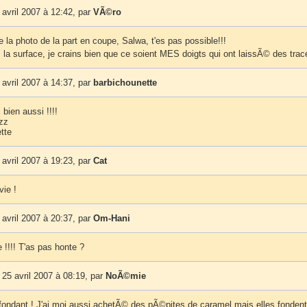
avril 2007 à 12:42, par
VÃ©ro
 la photo de la part en coupe, Salwa, t'es pas possible!!!
 la surface, je crains bien que ce soient MES doigts qui ont laissÃ© des trac
avril 2007 à 14:37, par
barbichounette
 bien aussi !!!!
zz
tte
avril 2007 à 19:23, par
Cat
vie !
avril 2007 à 20:37, par
Om-Hani
e !!!! T'as pas honte ?
25 avril 2007 à 08:19, par
NoÃ©mie
n fondant ! J'ai moi aussi achetÃ© des pÃ©pites de caramel mais elles fonden