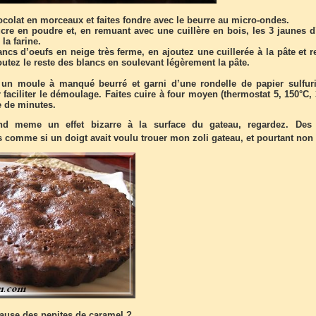
colat en morceaux et faites fondre avec le beurre au micro-ondes.
ucre en poudre et, en remuant avec une cuillère en bois, les 3 jaunes d
la farine.
ancs d’oeufs en neige très ferme, en ajoutez une cuillerée à la pâte et 
utez le reste des blancs en soulevant légèrement la pâte.
un moule à manqué beurré et garni d’une rondelle de papier sulfur
 faciliter le démoulage. Faites cuire à four moyen (thermostat 5, 150°C,
e de minutes.
nd meme un effet bizarre à la surface du gateau, regardez. Des 
s comme si un doigt avait voulu trouer mon zoli gateau, et pourtant non
cause des pepites de caramel ?