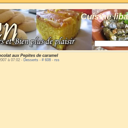
Cuisine lib
A
colat aux Pepites de caramel
 2007 à 07:02
-
Desserts
-
# 608
-
rss