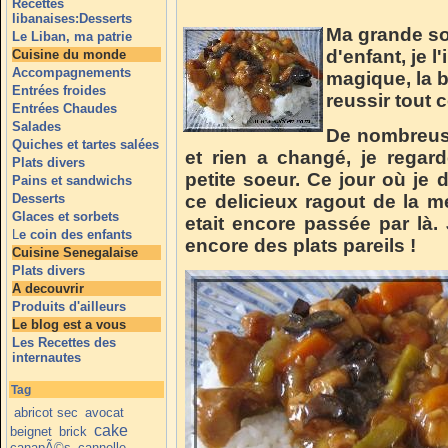
Recettes
libanaises:Desserts
Ma grande so
Le Liban, ma patrie
d'enfant, je 
Cuisine du monde
Accompagnements
magique, la b
Entrées froides
reussir tout c
Entrées Chaudes
Salades
De nombreus
Quiches et tartes salées
et rien a changé, je rega
Plats divers
petite soeur. Ce jour où je 
Pains et sandwichs
Desserts
ce delicieux ragout de la 
Glaces et sorbets
etait encore passée par là.
L
e coin des enfants
encore des plats pareils !
Cuisine Senegalaise
Plats divers
A decouvrir
Produits d'ailleurs
Le blog est a vous
Les Recettes des
internautes
Tag
abricot sec
avocat
cake
beignet
brick
canapÃ©s
cannelle