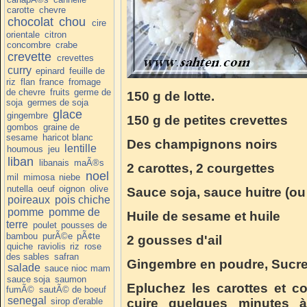
carotte
chevre
chocolat
chou
cire
orientale
citron
concombre
crabe
crevette
crevettes
curry
epinard
feuille de
riz
flan
france
fromage
de chevre
fruits
germe de
150 g de lotte.
soja
germes de soja
glace
gingembre
150 g de petites crevettes
gombos
graine de
sesame
haricot blanc
Des champignons noirs
lentille
houmous
jeu
liban
libanais
maÃ®s
2 carottes,
2 courgettes
noel
mil
mimosa
niebe
nutella
oeuf
oignon
olive
Sauce soja, sauce huitre (o
poireaux
pois chiche
pomme
pomme de
Huile de sesame et huile
terre
poulet
pousses de
bambou
purÃ©e
pÃ¢te
2 gousses d'ail
quiche
raviolis
riz
rose
des sables
safran
Gingembre en poudre, Sucre 
salade
sauce nioc mam
sauce soja
saumon
Epluchez les carottes et co
fumÃ©
sautÃ© de boeuf
senegal
sirop d'erable
cuire quelques minutes à 