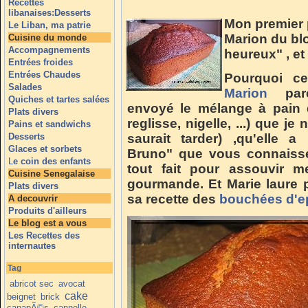
Recettes
libanaises:Desserts
Mon premier p
Le Liban, ma patrie
Marion du blo
Cuisine du monde
Accompagnements
heureux" , et
Entrées froides
Entrées Chaudes
Pourquoi ce
Salades
Marion
parc
Quiches et tartes salées
envoyé le mélange à pain d
Plats divers
reglisse, nigelle, ...) que je
Pains et sandwichs
Desserts
saurait tarder) ,qu'elle 
Glaces et sorbets
Bruno" que vous connaisse
L
e coin des enfants
tout fait pour assouvir 
Cuisine Senegalaise
gourmande. Et Marie laure 
Plats divers
sa recette des
bouchées d'e
A decouvrir
Produits d'ailleurs
Le blog est a vous
Les Recettes des
internautes
Tag
abricot sec
avocat
cake
beignet
brick
canapÃ©s
cannelle