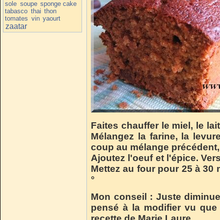
sole
soupe
sponge cake
tabasco
thai
thon
tomates
vin
yaourt
zaatar
Faites chauffer le miel, le la
Mélangez la farine, la levur
coup au mélange précédent, 
Ajoutez l'oeuf et l'épice. Ve
Mettez au four pour 25 à 30
°
Mon conseil : Juste diminuer
pensé à la modifier vu que
recette de Marie Laure.