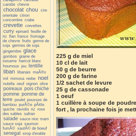
carotte
chevre
chocolat
chou
cire
orientale
citron
concombre
crabe
crevette
crevettes
curry
epinard
feuille de
riz
flan
france
fromage
de chevre
fruits
germe de
soja
germes de soja
glace
gingembre
225 g de miel
gombos
graine de
sesame
haricot blanc
10 cl de lait
lentille
houmous
jeu
50 g de beurre
liban
libanais
maÃ®s
200 g de farine
noel
mil
mimosa
niebe
1/2 sachet de levure
nutella
oeuf
oignon
olive
poireaux
pois chiche
25 g de cassonade
pomme
pomme de
1 oeuf
terre
poulet
pousses de
1 cuillère à soupe de poudre 
bambou
purÃ©e
pÃ¢te
fort , la prochaine fois je met
quiche
raviolis
riz
rose
des sables
safran
salade
sauce nioc mam
sauce soja
saumon
fumÃ©
sautÃ© de boeuf
senegal
sirop d'erable