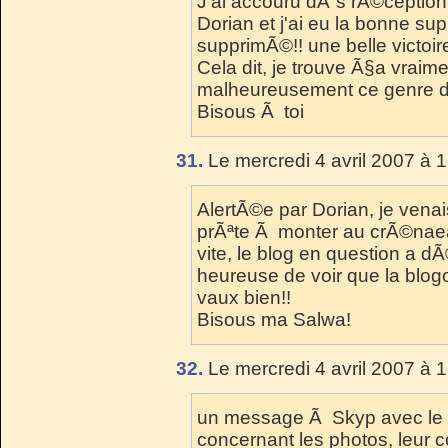
J'ai accouru dÃ¨s rÃ©ception
Dorian et j'ai eu la bonne su
supprimÃ©!! une belle victoire
Cela dit, je trouve Ã§a vraim
malheureusement ce genre de 
Bisous Ã toi
31.
Le mercredi 4 avril 2007 à 
AlertÃ©e par Dorian, je vena
prÃªte Ã monter au crÃ©nae
vite, le blog en question a 
heureuse de voir que la blogo
vaux bien!!
Bisous ma Salwa!
32.
Le mercredi 4 avril 2007 à 
un message Ã Skyp avec le ra
concernant les photos, leur co