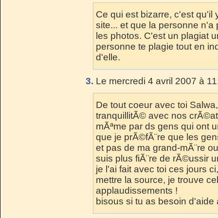
Ce qui est bizarre, c'est qu'i
site... et que la personne n'
les photos. C'est un plagiat u
personne te plagie tout en in
d'elle.
3.
Le mercredi 4 avril 2007 à 11
De tout coeur avec toi Salwa,
tranquillitÃ© avec nos crÃ©at
mÃªme par ds gens qui ont un 
que je prÃ©fÃ¨re que les gens
et pas de ma grand-mÃ¨re ou 
suis plus fiÃ¨re de rÃ©ussir
je l'ai fait avec toi ces jours
mettre la source, je trouve ce
applaudissements !
bisous si tu as besoin d'aide