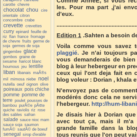
Comme AnneE, si vous reco
carotte
chevre
les. Pour ma part ,j'ai env
chocolat
chou
cire
d'eux.
orientale
citron
concombre
crabe
....................................................
crevette
crevettes
curry
epinard
feuille de
Edition 1
.Sahten a besoin d
riz
flan
france
fromage
de chevre
fruits
germe de
Voila comme vous savez t
soja
germes de soja
glace
gingembre
plaggié.
Je n'ai toujours pa
gombos
graine de
vous demanderais de bien 
sesame
haricot blanc
blog à leur hebergeur en prec
lentille
houmous
jeu
liban
ceux qui l'ont deja fait en
libanais
maÃ®s
noel
blog voleur : Dorian , khala e
mil
mimosa
niebe
nutella
oeuf
oignon
olive
poireaux
pois chiche
N'envoyez pas de commenta
pomme
pomme de
modérés donc cela ne servira
terre
poulet
pousses de
l'hebergeur.
http://hum-liba
bambou
purÃ©e
pÃ¢te
quiche
raviolis
riz
rose
Je disais hier à Dorian qu
des sables
safran
salade
sauce nioc mam
avec tout ça, mais il m'a
sauce soja
saumon
grande famille dans la blo
fumÃ©
sautÃ© de boeuf
senegal
tous reunis que l'on peut vai
sirop d'erable