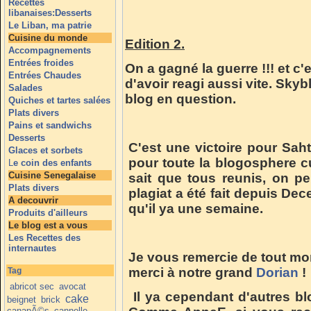
Recettes
libanaises:Desserts
Le Liban, ma patrie
Cuisine du monde
Edition 2.
Accompagnements
Entrées froides
On a gagné la guerre !!! et c'
Entrées Chaudes
d'avoir reagi aussi vite. Sky
Salades
blog en question.
Quiches et tartes salées
Plats divers
Pains et sandwichs
Desserts
C'est une victoire pour Saht
Glaces et sorbets
pour toute la blogosphere cu
L
e coin des enfants
Cuisine Senegalaise
sait que tous reunis, on pe
Plats divers
plagiat a été fait depuis Dec
A decouvrir
qu'il ya une semaine.
Produits d'ailleurs
Le blog est a vous
Les Recettes des
internautes
Je vous remercie de tout mon
merci à notre grand
Dorian
!
Tag
abricot sec
avocat
Il ya cependant d'autres b
cake
beignet
brick
canapÃ©s
cannelle