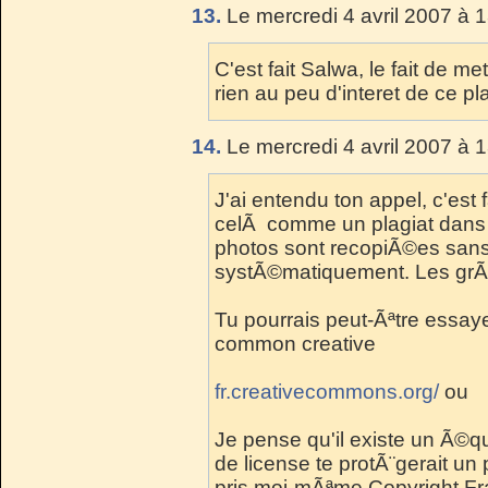
13.
Le mercredi 4 avril 2007 à 
C'est fait Salwa, le fait de me
rien au peu d'interet de ce p
14.
Le mercredi 4 avril 2007 à 
J'ai entendu ton appel, c'est 
celÃ comme un plagiat dans l
photos sont recopiÃ©es sans
systÃ©matiquement. Les grÃ©
Tu pourrais peut-Ãªtre essaye
common creative
fr.creativecommons.org/
ou
Je pense qu'il existe un Ã©q
de license te protÃ¨gerait un 
pris moi-mÃªme Copyright Fr