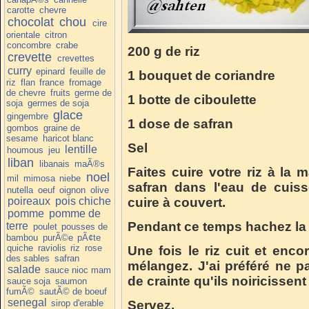
carotte
chevre
chocolat
chou
cire
orientale
citron
concombre
crabe
200 g de riz
crevette
crevettes
curry
epinard
feuille de
1 bouquet de coriandre
riz
flan
france
fromage
de chevre
fruits
germe de
1 botte de ciboulette
soja
germes de soja
glace
gingembre
1 dose de safran
gombos
graine de
sesame
haricot blanc
Sel
lentille
houmous
jeu
liban
libanais
maÃ®s
Faites cuire votre riz à la m
noel
mil
mimosa
niebe
safran dans l'eau de cuiss
nutella
oeuf
oignon
olive
poireaux
pois chiche
cuire à couvert.
pomme
pomme de
Pendant ce temps hachez la c
terre
poulet
pousses de
bambou
purÃ©e
pÃ¢te
quiche
raviolis
riz
rose
Une fois le riz cuit et enc
des sables
safran
mélangez. J'ai préféré ne p
salade
sauce nioc mam
de crainte qu'ils noiricissent
sauce soja
saumon
fumÃ©
sautÃ© de boeuf
senegal
sirop d'erable
Servez.