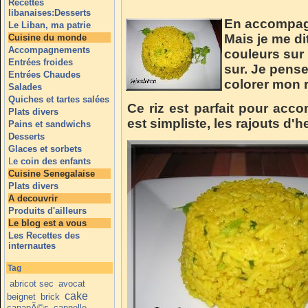
Recettes
libanaises:Desserts
En accompagn
Le Liban, ma patrie
Mais je me dit
Cuisine du monde
Accompagnements
couleurs sur 
Entrées froides
sur. Je pens
Entrées Chaudes
colorer mon r
Salades
Quiches et tartes salées
Ce riz est parfait pour acc
Plats divers
est simpliste, les rajouts d'
Pains et sandwichs
Desserts
Glaces et sorbets
L
e coin des enfants
Cuisine Senegalaise
Plats divers
A decouvrir
Produits d'ailleurs
Le blog est a vous
Les Recettes des
internautes
Tag
abricot sec
avocat
cake
beignet
brick
canapÃ©s
cannelle