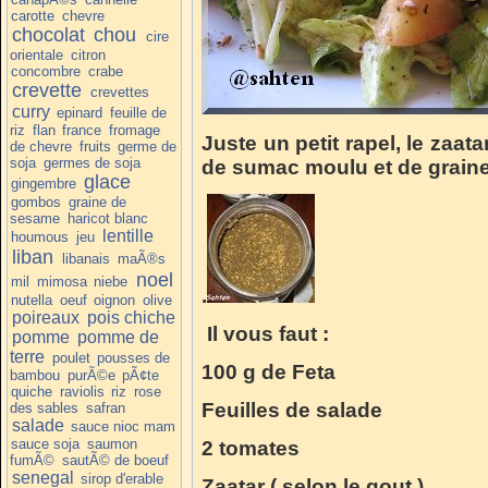
carotte
chevre
chocolat
chou
cire
orientale
citron
concombre
crabe
crevette
crevettes
curry
epinard
feuille de
riz
flan
france
fromage
Juste un petit rapel, le zaa
de chevre
fruits
germe de
soja
germes de soja
de sumac moulu et de graine
glace
gingembre
gombos
graine de
sesame
haricot blanc
lentille
houmous
jeu
liban
libanais
maÃ®s
noel
mil
mimosa
niebe
.
nutella
oeuf
oignon
olive
poireaux
pois chiche
Il vous faut :
pomme
pomme de
terre
poulet
pousses de
100 g de Feta
bambou
purÃ©e
pÃ¢te
quiche
raviolis
riz
rose
Feuilles de salade
des sables
safran
salade
sauce nioc mam
sauce soja
saumon
2 tomates
fumÃ©
sautÃ© de boeuf
senegal
sirop d'erable
Zaatar ( selon le gout )