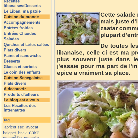
Recettes
libanaises:Desserts
Le Liban, ma patrie
Cette salade 
Cuisine du monde
mais juste d'
Accompagnements
zaatar comme
Entrées froides
Entrées Chaudes
plupart d'ent
Salades
Quiches et tartes salées
De toutes les
Plats divers
libanaise, celle ci est ma p
Pains et sandwichs
plus souvent juste dans 
Desserts
j'essaie pour ma part de l'i
Glaces et sorbets
epice a vraiment sa place.
L
e coin des enfants
Cuisine Senegalaise
Plats divers
A decouvrir
Produits d'ailleurs
Le blog est a vous
Les Recettes des
internautes
Tag
abricot sec
avocat
cake
beignet
brick
canapÃ©s
cannelle