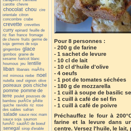
carotte
chevre
chocolat
chou
cire
orientale
citron
concombre
crabe
crevette
crevettes
curry
epinard
feuille de
riz
flan
france
fromage
de chevre
fruits
germe de
Pour 8 personnes :
soja
germes de soja
- 200 g de farine
glace
gingembre
- 1 sachet de levure
gombos
graine de
sesame
haricot blanc
- 10 cl de lait
lentille
houmous
jeu
- 10 cl d'huile d'olive
liban
libanais
maÃ®s
- 4 oeufs
noel
mil
mimosa
niebe
- 1 pot de
tomates
séchées
nutella
oeuf
oignon
olive
poireaux
pois chiche
- 180 g de mozzarella
pomme
pomme de
- 1 cuill à soupe de
basilic
se
terre
poulet
pousses de
- 1 cuill à café de sel fin
bambou
purÃ©e
pÃ¢te
- 1 cuill à café de
poivre
quiche
raviolis
riz
rose
des sables
safran
salade
sauce nioc mam
Préchauffez le four à 200°
sauce soja
saumon
farine et la levure dans u
fumÃ©
sautÃ© de boeuf
centre. Versez l'huile, le lait
senegal
sirop d'erable