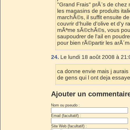
"Grand Frais" prÃ¨s de chez 
les magasins de produits itali
marchÃ©s, il suffit ensuite de
couvrir d'huile d'olive et d'y r
mÃªme sÃ©chÃ©s, vous pouvez
saupoudrer de l'ail en poudr
pour bien rÃ©partir les arÃ´m
24.
Le lundi 18 août 2008 à 21:
ca donne envie mais j aurais
de gens qui l ont deja essaye
Ajouter un commentair
Nom ou pseudo :
Email (facultatif) :
Site Web (facultatif) :