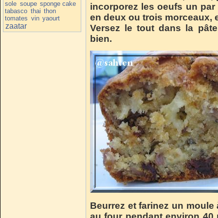
sole
soupe
sponge cake
incorporez les oeufs un par
tabasco
thai
thon
en deux ou trois morceaux, e
tomates
vin
yaourt
zaatar
Versez le tout dans la pâte
bien.
Beurrez et farinez un
moule
au four pendant environ 40 