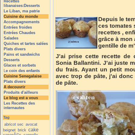
Recettes
libanaises:Desserts
Le Liban, ma patrie
Cuisine du monde
Depuis le tem
Accompagnements
ces tomates 
Entrées froides
recettes , enf
Entrées Chaudes
Salades
grâce à mon
Quiches et tartes salées
gentille de m
Plats divers
Pains et sandwichs
J'ai prise cette recette de
Desserts
Sonia Ballantini. J'ai juste 
Glaces et sorbets
du frais. Ayant un petit mo
L
e coin des enfants
avec trop de pâte, j'ai donc
Cuisine Senegalaise
Plats divers
de pâte.
A decouvrir
Produits d'ailleurs
Le blog est a vous
Les Recettes des
internautes
Tag
abricot sec
avocat
cake
beignet
brick
canapÃ©s
cannelle