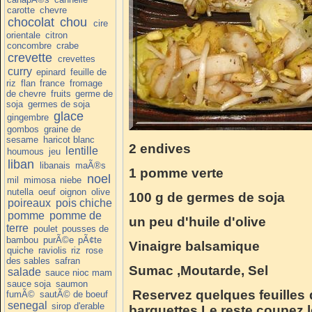
carotte
chevre
chocolat
chou
cire
orientale
citron
concombre
crabe
crevette
crevettes
curry
epinard
feuille de
riz
flan
france
fromage
de chevre
fruits
germe de
soja
germes de soja
glace
gingembre
gombos
graine de
sesame
haricot blanc
2 endives
lentille
houmous
jeu
liban
libanais
maÃ®s
1 pomme verte
noel
mil
mimosa
niebe
nutella
oeuf
oignon
olive
100 g de germes de soja
poireaux
pois chiche
pomme
pomme de
un peu d'huile d'olive
terre
poulet
pousses de
bambou
purÃ©e
pÃ¢te
Vinaigre balsamique
quiche
raviolis
riz
rose
des sables
safran
Sumac ,
Moutarde,
Sel
salade
sauce nioc mam
sauce soja
saumon
Reservez quelques feuilles 
fumÃ©
sautÃ© de boeuf
senegal
sirop d'erable
barquettes.Le reste coupez 