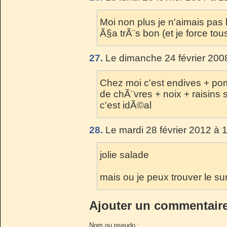
Moi non plus je n'aimais pas 
Ã§a trÃ¨s bon (et je force to
27.
Le dimanche 24 février 200
Chez moi c'est endives + po
de chÃ¨vres + noix + raisins
c'est idÃ©al
28.
Le mardi 28 février 2012 à 
jolie salade
mais ou je peux trouver le sum
Ajouter un commentair
Nom ou pseudo :