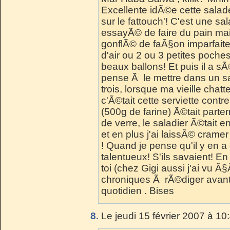
Excellente idÃ©e cette salade
sur le fattouch'! C'est une sa
essayÃ© de faire du pain mais
gonflÃ© de faÃ§on imparfait
d'air ou 2 ou 3 petites poches
beaux ballons! Et puis il a s
pense Ã le mettre dans un sac
trois, lorsque ma vieille chat
c'Ã©tait cette serviette contre
(500g de farine) Ã©tait parter
de verre, le saladier Ã©tait
et en plus j'ai laissÃ© crame
! Quand je pense qu'il y en a
talentueux! S'ils savaient! E
toi (chez Gigi aussi j'ai vu Ã§Ã
chroniques Ã rÃ©diger avant ce
quotidien . Bises
8.
Le jeudi 15 février 2007 à 10