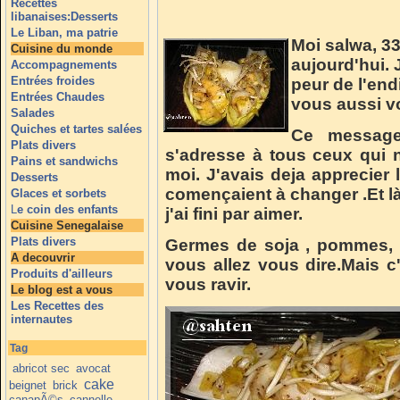
Recettes
libanaises:Desserts
Le Liban, ma patrie
Moi salwa, 33 
Cuisine du monde
aujourd'hui. 
Accompagnements
Entrées froides
peur de l'end
Entrées Chaudes
vous aussi vo
Salades
Quiches et tartes salées
Ce message
Plats divers
s'adresse à tous ceux qui
Pains et sandwichs
moi. J'avais deja apprecier 
Desserts
començaient à changer .Et là
Glaces et sorbets
L
e coin des enfants
j'ai fini par aimer.
Cuisine Senegalaise
Plats divers
Germes de soja , pommes, 
A decouvrir
vous allez vous dire.Mais 
Produits d'ailleurs
vous ravir.
Le blog est a vous
Les Recettes des
internautes
Tag
abricot sec
avocat
cake
beignet
brick
canapÃ©s
cannelle