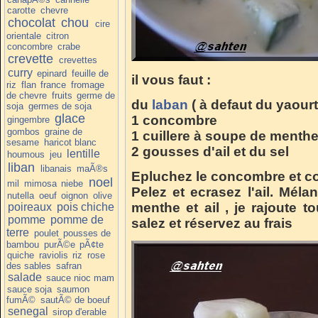
carotte
chevre
chocolat
chou
cire
orientale
citron
concombre
crabe
crevette
crevettes
curry
epinard
feuille de
il vous faut :
riz
flan
france
fromage
de chevre
fruits
germe de
du
laban
( à defaut du yaourt
soja
germes de soja
glace
1 concombre
gingembre
gombos
graine de
1 cuillere à soupe de menth
sesame
haricot blanc
2 gousses d'ail
et du sel
lentille
houmous
jeu
liban
libanais
maÃ®s
Epluchez le concombre et co
noel
mil
mimosa
niebe
Pelez et ecrasez l'ail. Mél
nutella
oeuf
oignon
olive
menthe et ail , je rajoute to
poireaux
pois chiche
pomme
pomme de
salez et réservez au frais
terre
poulet
pousses de
bambou
purÃ©e
pÃ¢te
quiche
raviolis
riz
rose
des sables
safran
salade
sauce nioc mam
sauce soja
saumon
fumÃ©
sautÃ© de boeuf
senegal
sirop d'erable