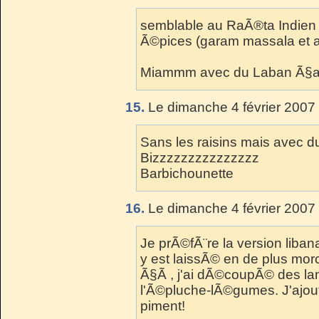
semblable au RaÃ®ta Indien 
Ã©pices (garam massala et a
Miammm avec du Laban Ã§a d
15.
Le dimanche 4 février 2007 
Sans les raisins mais avec d
Bizzzzzzzzzzzzzzz
Barbichounette
16.
Le dimanche 4 février 2007 
Je prÃ©fÃ¨re la version liba
y est laissÃ© en de plus morce
Ã§Ã , j'ai dÃ©coupÃ© des l
l'Ã©pluche-lÃ©gumes. J'ajout
piment!