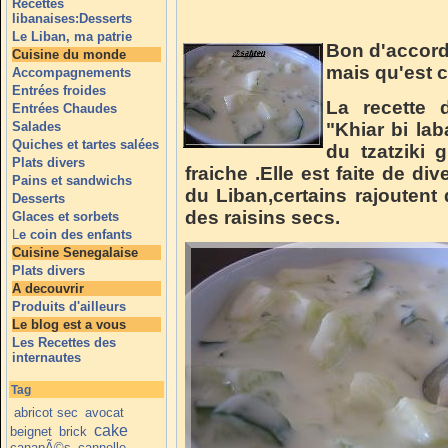
Recettes
libanaises:Desserts
Le Liban, ma patrie
Bon d'accord 
Cuisine du monde
mais qu'est c
Accompagnements
Entrées froides
La recette
Entrées Chaudes
Salades
"Khiar bi lab
Quiches et tartes salées
du tzatziki 
Plats divers
fraiche .Elle est faite de d
Pains et sandwichs
du Liban,certains rajoutent
Desserts
des raisins secs.
Glaces et sorbets
L
e coin des enfants
Cuisine Senegalaise
Plats divers
A decouvrir
Produits d'ailleurs
Le blog est a vous
Les Recettes des
internautes
Tag
abricot sec
avocat
cake
beignet
brick
canapÃ©s
cannelle