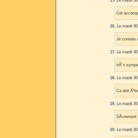
15.
Le mardi 30 
Cet accomp
16.
Le mardi 30 
Je connais c
17.
Le mardi 30 
trÃ¨s sympa 
18.
Le mardi 30 
Ca doit Ãªtr
19.
Le mardi 30 
SÃ»rement t
20.
Le mardi 30 