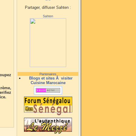
Partager, diffuser Sahten :
Sahten
Partenaires
 coupez
Blogs et sites Ã visiter
Cuisine Marocaine
crème,
ifiez
ice.