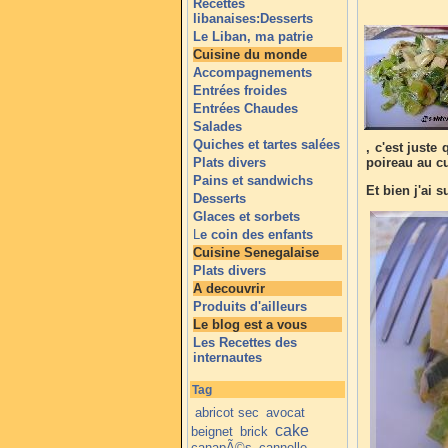
Recettes
libanaises:Desserts
Le Liban, ma patrie
Cuisine du monde
Accompagnements
Entrées froides
Entrées Chaudes
Salades
Quiches et tartes salées
, c'est juste
Plats divers
poireau au cu
Pains et sandwichs
Et bien j'ai s
Desserts
Glaces et sorbets
L
e coin des enfants
Cuisine Senegalaise
Plats divers
A decouvrir
Produits d'ailleurs
Le blog est a vous
Les Recettes des
internautes
Tag
abricot sec
avocat
cake
beignet
brick
canapÃ©s
cannelle