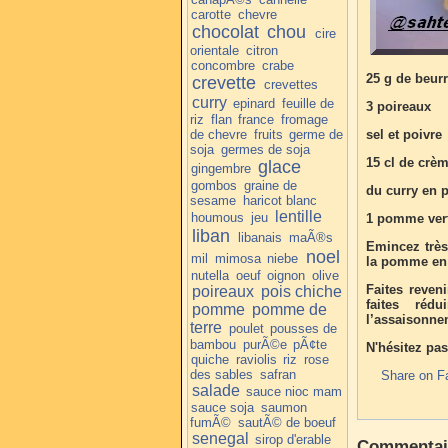
carotte
chevre
chocolat
chou
cire
orientale
citron
concombre
crabe
25 g de beur
crevette
crevettes
curry
epinard
feuille de
3 poireaux
riz
flan
france
fromage
de chevre
fruits
germe de
sel et poivre
soja
germes de soja
15 cl de crèm
glace
gingembre
gombos
graine de
du curry en 
sesame
haricot blanc
lentille
houmous
jeu
1 pomme verte
liban
libanais
maÃ®s
Emincez très 
noel
mil
mimosa
niebe
la pomme en
nutella
oeuf
oignon
olive
Faites reven
poireaux
pois chiche
faites réd
pomme
pomme de
l’assaisonne
terre
poulet
pousses de
bambou
purÃ©e
pÃ¢te
N'hésitez pas
quiche
raviolis
riz
rose
des sables
safran
Share on F
salade
sauce nioc mam
sauce soja
saumon
fumÃ©
sautÃ© de boeuf
senegal
sirop d'erable
Commentai