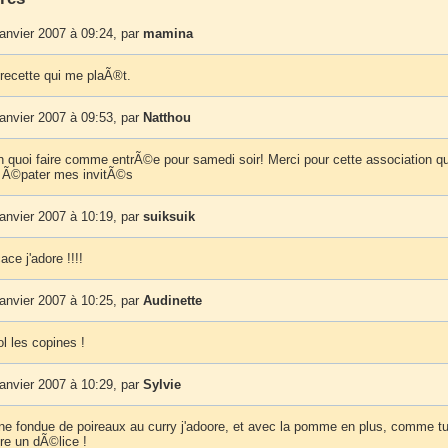
anvier 2007 à 09:24, par
mamina
recette qui me plaÃ®t.
anvier 2007 à 09:53, par
Natthou
in quoi faire comme entrÃ©e pour samedi soir! Merci pour cette association qu
a Ã©pater mes invitÃ©s
anvier 2007 à 10:19, par
suiksuik
cace j'adore !!!!
anvier 2007 à 10:25, par
Audinette
ol les copines !
anvier 2007 à 10:29, par
Sylvie
 fondue de poireaux au curry j'adoore, et avec la pomme en plus, comme tu
re un dÃ©lice !