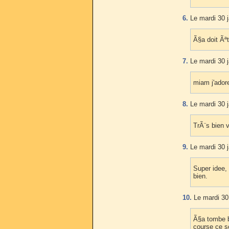
6.
Le mardi 30 j
Ã§a doit Ãª
7.
Le mardi 30 j
miam j'adore
8.
Le mardi 30 j
TrÃ¨s bien 
9.
Le mardi 30 j
Super idee, 
bien.
10.
Le mardi 30 
Ã§a tombe b
course ce so