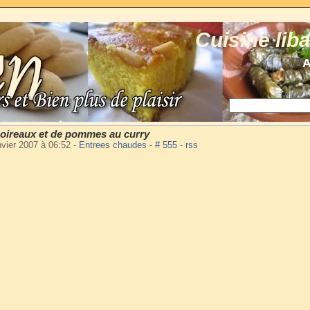
Cuisine lib
A
oireaux et de pommes au curry
nvier 2007 à 06:52
-
Entrees chaudes
-
# 555
-
rss