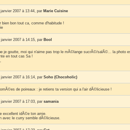
janvier 2007 à 13:44, par
Marie Cuisine
ir bien bon tout ca, comme d'habitude !
ie
janvier 2007 à 14:15, par
Bool
que je goutte, moi qui n'aime pas trop le mÃ©lange sucrÃ©/salÃ©... la photo e
te en tout cas Sa !
,
janvier 2007 à 16:14, par
Soho (Chocoholic)
tomÃ©es de poireaux : je retiens ta version qui a l'air dÃ©licieuse !
janvier 2007 à 17:03, par
samania
ne excellent idÃ©e ton amie.
on avec le curry semble dÃ©licieuse.