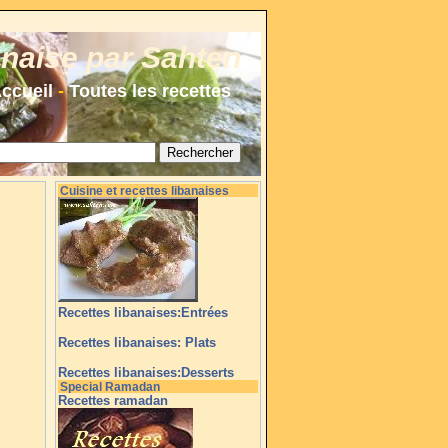
anaise par Sahten
ccueil
-
Toutes les recettes
Cuisine et recettes libanaises
Recettes libanaises:Entrées
Recettes libanaises: Plats
Recettes libanaises:Desserts
Special Ramadan
Recettes ramadan