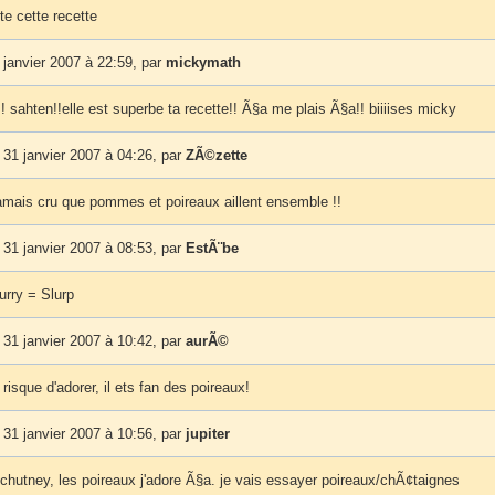
te cette recette
janvier 2007 à 22:59, par
mickymath
sahten!!elle est superbe ta recette!! Ã§a me plais Ã§a!! biiiises micky
31 janvier 2007 à 04:26, par
ZÃ©zette
jamais cru que pommes et poireaux aillent ensemble !!
31 janvier 2007 à 08:53, par
EstÃ¨be
urry = Slurp
31 janvier 2007 à 10:42, par
aurÃ©
isque d'adorer, il ets fan des poireaux!
31 janvier 2007 à 10:56, par
jupiter
chutney, les poireaux j'adore Ã§a. je vais essayer poireaux/chÃ¢taignes