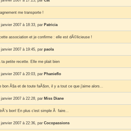
janvier 2007 à 17:23, par
Cat
agnement me transporte !
janvier 2007 à 18:33, par
Patricia
ette association et je confirme : elle est dÃ©licieuse !
janvier 2007 à 19:45, par
paola
ta petite recette. Elle me plait bien
janvier 2007 à 20:03, par
Phanieflo
e bon Ã§a et de toute faÃ§on, il y a tout ce que j'aime alors...
janvier 2007 à 22:28, par
Miss Diane
rÃ¨s bon! En plus c'est simple Ã faire...
janvier 2007 à 22:36, par
Cocopassions