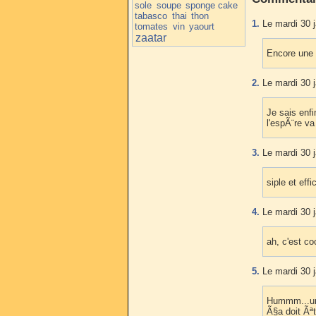
sole
soupe
sponge cake
tabasco
thai
thon
1.
Le mardi 30 j
tomates
vin
yaourt
zaatar
Encore une 
2.
Le mardi 30 j
Je sais enf
l'espÃ¨re v
3.
Le mardi 30 j
siple et effi
4.
Le mardi 30 j
ah, c'est co
5.
Le mardi 30 j
Hummm...une
Ã§a doit Ãªt