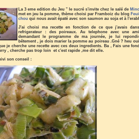
La 3 eme edition du Jeu " le sucré s'invite chez le salé de
Min
met en jeu la pomme, thème choisi par Framboiz du blog
Feui
chou
qui nous avait épaté avec son saumon au soja et à l'erab
J'ai choisi ma recette en fonction de ce que j'avais da
refrigerateur : des poireaux. Au telephone avec une a
demandant le programme de ma journée, je lui repondi
bêtement , je dois marier la pomme au poireau .Gné ? heu oui
 que je cherche une recette avec ces deux ingredients. Ba , Fais une fon
rry , cherche pas trop loin et c'est rapide ,me dit elle.
uivi son conseil :