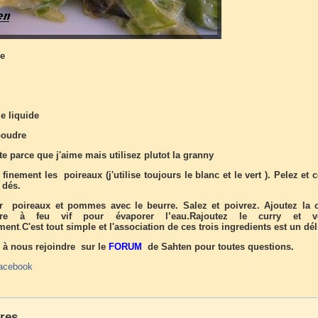
re
e liquide
poudre
 parce que j'aime mais utilisez plutot la granny
finement les poireaux (j'utilise toujours le blanc et le vert ). Pelez et
 dés.
ir poireaux et pommes avec le beurre. Salez et poivrez. Ajoutez la 
uire à feu vif pour évaporer l’eau.Rajoutez le curry et ver
ment
.
C'est tout simple et l'association de ces trois ingredients est un dél
 à nous rejoindre sur le
FORUM
de Sahten pour toutes questions.
acebook
res