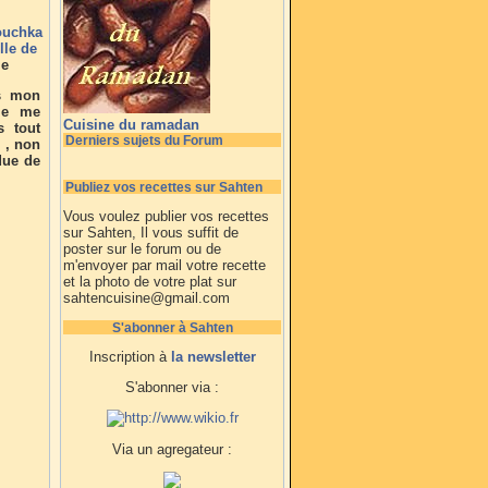
ouchka
lle de
le
ns mon
mie me
Cuisine du ramadan
s tout
Derniers sujets du Forum
 , non
due de
Publiez vos recettes sur Sahten
Vous voulez publier vos recettes
sur Sahten, Il vous suffit de
poster sur le forum ou de
m'envoyer par mail votre recette
et la photo de votre plat sur
sahtencuisine@gmail.com
S'abonner à Sahten
Inscription à
la newsletter
S'abonner via :
Via un agregateur :