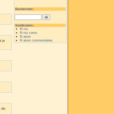
Rechercher:.
Syndication:.
fil rss
fil rss coms
fil atom
fil atom commentaires
i je
 dis