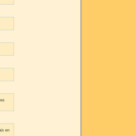
res
ais en