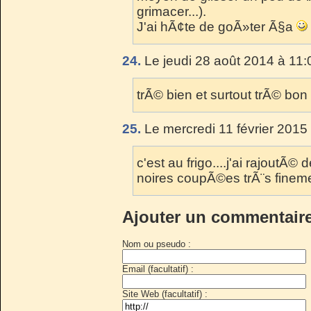
grimacer...).
J'ai hÃ¢te de goÃ»ter Ã§a
24.
Le jeudi 28 août 2014 à 11:
trÃ© bien et surtout trÃ© bon
25.
Le mercredi 11 février 2015
c'est au frigo....j'ai rajoutÃ
noires coupÃ©es trÃ¨s fineme
Ajouter un commentair
Nom ou pseudo :
Email (facultatif) :
Site Web (facultatif) :