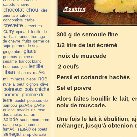
carotte
chevre
chocolat
chou
cire
orientale
citron
concombre
crabe
crevette
crevettes
curry
epinard
feuille de
300 g de semoule fine
riz
flan
france
fromage
de chevre
fruits
germe de
1/2 litre de lait écrémé
soja
germes de soja
glace
gingembre
noix de muscade
gombos
graine de
sesame
haricot blanc
2 oeufs
lentille
houmous
jeu
liban
libanais
maÃ®s
Persil et coriandre hachés
noel
mil
mimosa
niebe
nutella
oeuf
oignon
olive
Sel et poivre
poireaux
pois chiche
pomme
pomme de
Alors faites bouillir le lait, 
terre
poulet
pousses de
noix de muscade.
bambou
purÃ©e
pÃ¢te
quiche
raviolis
riz
rose
des sables
safran
Une fois le lait à ébulition, 
salade
sauce nioc mam
sauce soja
saumon
mélanger, jusqu'à obtenion 
fumÃ©
sautÃ© de boeuf
senegal
sirop d'erable