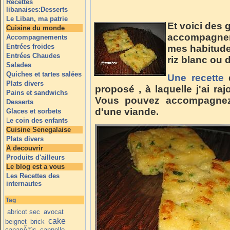
Recettes
libanaises:Desserts
Le Liban, ma patrie
Et voici des 
Cuisine du monde
accompagneme
Accompagnements
Entrées froides
mes habitudes
Entrées Chaudes
riz blanc ou
Salades
Quiches et tartes salées
Une recette
q
Plats divers
proposé , à laquelle j'ai raj
Pains et sandwichs
Vous pouvez accompagnez 
Desserts
d'une viande.
Glaces et sorbets
L
e coin des enfants
Cuisine Senegalaise
Plats divers
A decouvrir
Produits d'ailleurs
Le blog est a vous
Les Recettes des
internautes
Tag
abricot sec
avocat
cake
beignet
brick
canapÃ©s
cannelle