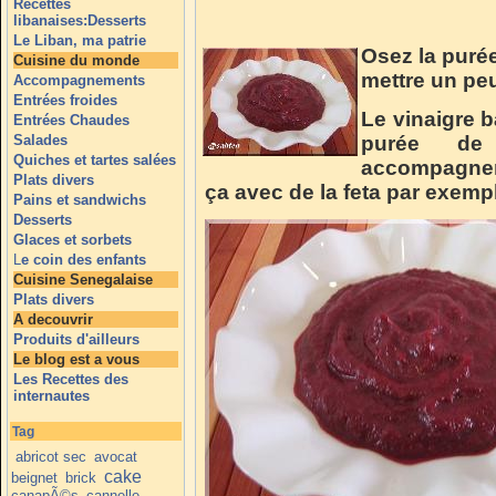
Recettes
libanaises:Desserts
Le Liban, ma patrie
Osez la puré
Cuisine du monde
mettre un pe
Accompagnements
Entrées froides
Le vinaigre b
Entrées Chaudes
Salades
purée de
Quiches et tartes salées
accompagne
Plats divers
ça avec de la feta par exemp
Pains et sandwichs
Desserts
Glaces et sorbets
L
e coin des enfants
Cuisine Senegalaise
Plats divers
A decouvrir
Produits d'ailleurs
Le blog est a vous
Les Recettes des
internautes
Tag
abricot sec
avocat
cake
beignet
brick
canapÃ©s
cannelle