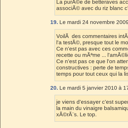
La purÃ©e de betteraves acc
associÃ© avec du riz blanc c
19.
Le mardi 24 novembre 2009
VoilÃ des commentaires intÃ
l'a testÃ©, presque tout le mo
Ce n'est pas avec ces comme
recette ou mÃªme ... l'amÃ©li
Ce n'est pas ce que l'on atte
constructives : perte de temps
temps pour tout ceux qui la li
20.
Le mardi 5 janvier 2010 à 1
je viens d'essayer c'est supe
la main du vinaigre balsamiqu
xÃ©rÃ¨s. Le top.