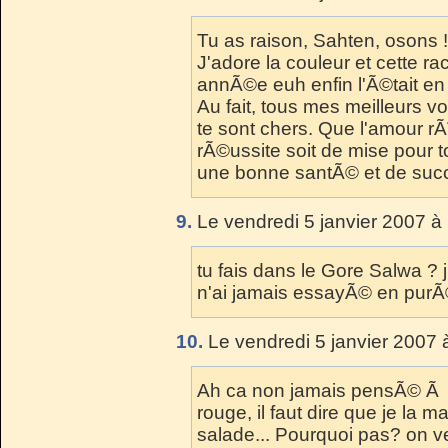
Tu as raison, Sahten, osons !
J'adore la couleur et cette ra
annÃ©e euh enfin l'Ã©tait en 
Au fait, tous mes meilleurs v
te sont chers. Que l'amour rÃ
rÃ©ussite soit de mise pour to
une bonne santÃ© et de succ
9.
Le vendredi 5 janvier 2007 à
tu fais dans le Gore Salwa ? 
n'ai jamais essayÃ© en purÃ©
10.
Le vendredi 5 janvier 2007 
Ah ca non jamais pensÃ© Ã f
rouge, il faut dire que je la 
salade... Pourquoi pas? on ve