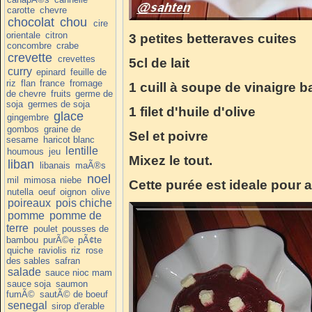
carotte
chevre
chocolat
chou
cire
orientale
citron
3 petites betteraves cuites
concombre
crabe
crevette
crevettes
5cl de lait
curry
epinard
feuille de
riz
flan
france
fromage
1 cuill à soupe de vinaigre 
de chevre
fruits
germe de
soja
germes de soja
1 filet d'huile d'olive
glace
gingembre
gombos
graine de
Sel et poivre
sesame
haricot blanc
lentille
houmous
jeu
Mixez le tout.
liban
libanais
maÃ®s
noel
mil
mimosa
niebe
Cette purée est ideale pour
nutella
oeuf
oignon
olive
poireaux
pois chiche
pomme
pomme de
terre
poulet
pousses de
bambou
purÃ©e
pÃ¢te
quiche
raviolis
riz
rose
des sables
safran
salade
sauce nioc mam
sauce soja
saumon
fumÃ©
sautÃ© de boeuf
senegal
sirop d'erable