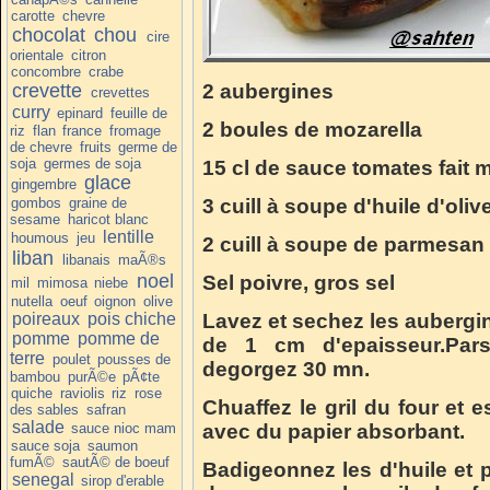
carotte
chevre
chocolat
chou
cire
orientale
citron
concombre
crabe
crevette
2 aubergines
crevettes
curry
epinard
feuille de
2 boules de mozarella
riz
flan
france
fromage
de chevre
fruits
germe de
soja
germes de soja
15 cl de sauce tomates fait 
glace
gingembre
gombos
graine de
3 cuill à soupe d'huile d'oliv
sesame
haricot blanc
lentille
houmous
jeu
2 cuill à soupe de parmesan
liban
libanais
maÃ®s
noel
Sel poivre, gros sel
mil
mimosa
niebe
nutella
oeuf
oignon
olive
poireaux
pois chiche
Lavez et sechez les aubergi
pomme
pomme de
de 1 cm d'epaisseur.Par
terre
poulet
pousses de
degorgez 30 mn.
bambou
purÃ©e
pÃ¢te
quiche
raviolis
riz
rose
Chuaffez le gril du four et 
des sables
safran
salade
sauce nioc mam
avec du papier absorbant.
sauce soja
saumon
fumÃ©
sautÃ© de boeuf
Badigeonnez les d'huile et p
senegal
sirop d'erable