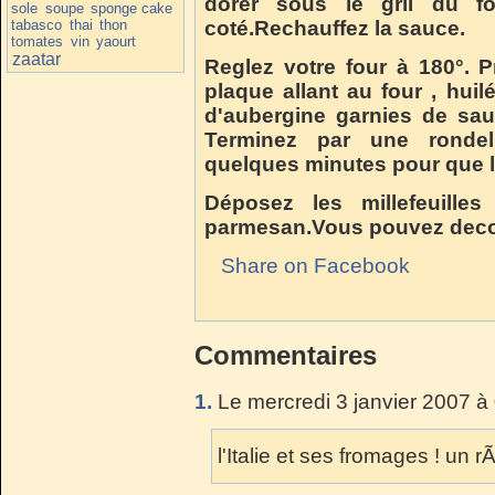
dorer sous le gril du 
sole
soupe
sponge cake
tabasco
thai
thon
coté.Rechauffez la sauce.
tomates
vin
yaourt
zaatar
Reglez votre four à 180°. P
plaque allant au four , hui
d'aubergine garnies de sau
Terminez par une rondell
quelques minutes pour que 
Dép
osez les millefeuille
parmesan.Vous pouvez decorer
Share on Facebook
Commentaires
1.
Le mercredi 3 janvier 2007 à
l'Italie et ses fromages ! un 