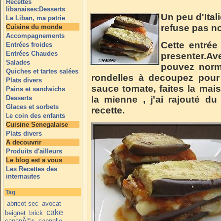
Recettes
libanaises:Desserts
Un peu d'Ital
Le Liban, ma patrie
refuse pas n
Cuisine du monde
Accompagnements
Cette entrée 
Entrées froides
Entrées Chaudes
presenter.Av
Salades
pouvez norm
Quiches et tartes salées
rondelles à decoupez pour 
Plats divers
sauce tomate, faites la mais
Pains et sandwichs
Desserts
la mienne , j'ai rajouté du
Glaces et sorbets
recette.
L
e coin des enfants
Cuisine Senegalaise
Plats divers
A decouvrir
Produits d'ailleurs
Le blog est a vous
Les Recettes des
internautes
Tag
abricot sec
avocat
cake
beignet
brick
canapÃ©s
cannelle