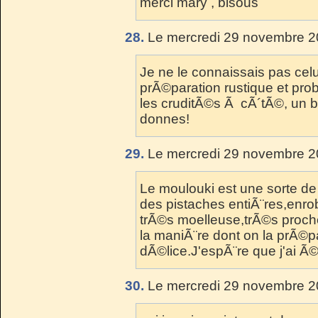
merci mary , bisous
28.
Le mercredi 29 novembre 2
Je ne le connaissais pas celui
prÃ©paration rustique et pro
les cruditÃ©s Ã cÃ´tÃ©, un 
donnes!
29.
Le mercredi 29 novembre 2
Le moulouki est une sorte de
des pistaches entiÃ¨res,enro
trÃ©s moelleuse,trÃ©s proc
la maniÃ¨re dont on la prÃ©pa
dÃ©lice.J'espÃ¨re que j'ai Ã©
30.
Le mercredi 29 novembre 2