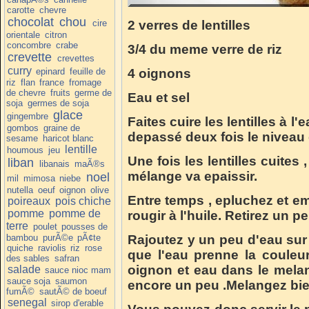
carotte
chevre
chocolat
chou
cire
2 verres de lentilles
orientale
citron
concombre
crabe
3/4 du meme verre de riz
crevette
crevettes
curry
epinard
feuille de
4 oignons
riz
flan
france
fromage
de chevre
fruits
germe de
Eau et sel
soja
germes de soja
glace
gingembre
Faites cuire les lentilles à l'
gombos
graine de
depassé deux fois le niveau d
sesame
haricot blanc
lentille
houmous
jeu
Une fois les lentilles cuites , 
liban
libanais
maÃ®s
mélange va epaissir.
noel
mil
mimosa
niebe
nutella
oeuf
oignon
olive
Entre temps , epluchez et em
poireaux
pois chiche
pomme
pomme de
rougir à l'huile. Retirez un p
terre
poulet
pousses de
bambou
purÃ©e
pÃ¢te
Rajoutez y un peu d'eau sur 
quiche
raviolis
riz
rose
que l'eau prenne la couleur
des sables
safran
oignon et eau dans le melange
salade
sauce nioc mam
sauce soja
saumon
encore un peu .Melangez bie
fumÃ©
sautÃ© de boeuf
senegal
sirop d'erable