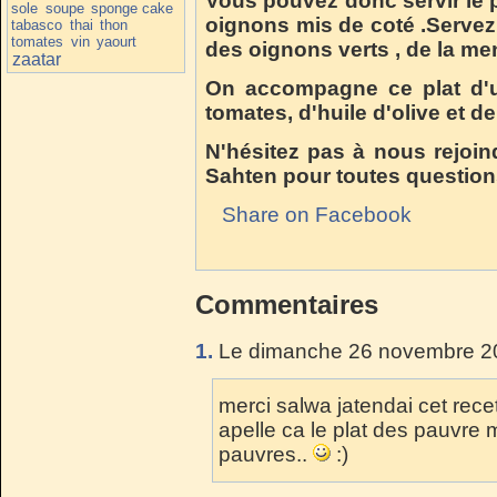
Vous pouvez donc servir le p
sole
soupe
sponge cake
oignons mis de coté .Servez 
tabasco
thai
thon
tomates
vin
yaourt
des oignons verts , de la me
zaatar
On accompagne ce plat d'u
tomates, d'huile d'olive et de
N'hésitez pas à nous rejoin
Sahten pour toutes question
Share on Facebook
Commentaires
1.
Le dimanche 26 novembre 20
merci salwa jatendai cet rece
apelle ca le plat des pauvre 
pauvres..
:)