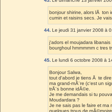
43.
Le dimanche 13 janvier 200
bonjour shirine, alors lÃ ton
cumin et raisins secs. Je vais
44.
Le jeudi 31 janvier 2008 à 
j'adors el moujadara libanais l
bourghoul hmmmmm c tres t
45.
Le lundi 6 octobre 2008 à 1
Bonjour Salwa,
tout d'abord je tiens Ã te d
ma grand-mÃ¨re (c'est un signe
trÃ¨s bonne idÃ©e.
Je me demandais si tu pouvai
Moudardara ?
Je ne sais pas le faire et ma
quelques trous de mÃ©moire