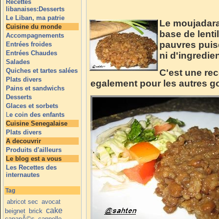
Recettes
libanaises:Desserts
Le Liban, ma patrie
Le moujadara 
Cuisine du monde
base de lentil
Accompagnements
pauvres puis
Entrées froides
Entrées Chaudes
ni d'ingredie
Salades
Quiches et tartes salées
C'est une rec
Plats divers
egalement pour les autres g
Pains et sandwichs
Desserts
Glaces et sorbets
L
e coin des enfants
Cuisine Senegalaise
Plats divers
A decouvrir
Produits d'ailleurs
Le blog est a vous
Les Recettes des
internautes
Tag
abricot sec
avocat
cake
beignet
brick
canapÃ©s
cannelle