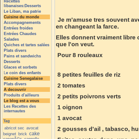
Recettes
libanaises:Desserts
Le Liban, ma patrie
Cuisine du monde
Je m'amuse tres souvent avec 
Accompagnements
en changeant la farce.
Entrées froides
Entrées Chaudes
Elles donnent vraiment libre 
Salades
que l'on veut.
Quiches et tartes salées
Plats divers
Pour 8 rouleaux
Pains et sandwichs
Desserts
Glaces et sorbets
L
e coin des enfants
8 petites feuilles de riz
Cuisine Senegalaise
Plats divers
2 tomates
A decouvrir
Produits d'ailleurs
2 petits poivrons verts
Le blog est a vous
Les Recettes des
1 oignon
internautes
1 avocat
Tag
abricot sec
avocat
2 gousses d'ail , tabasco, hui
cake
beignet
brick
canapÃ©s
cannelle