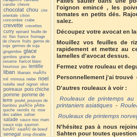
Faites sauter dans une po
carotte
chevre
l'oignon emincé , les poi
chocolat
chou
cire
tomates en petits dés. Rajou
orientale
citron
concombre
crabe
salez.
crevette
crevettes
Découpez votre avocat en la
curry
epinard
feuille de
riz
flan
france
fromage
de chevre
fruits
germe de
Mouillez vos feuilles de ri
soja
germes de soja
rapidement et mettez au c
glace
gingembre
lamelles d'avocat dessus.
gombos
graine de
sesame
haricot blanc
Fermez votre rouleau et deg
lentille
houmous
jeu
liban
libanais
maÃ®s
Personnellement j'ai trouvé 
noel
mil
mimosa
niebe
nutella
oeuf
oignon
olive
D'autres rouleaux à voir :
poireaux
pois chiche
pomme
pomme de
Rouleaux de printemps au t
terre
poulet
pousses de
printaniers asiatiques
-
Roulea
bambou
purÃ©e
pÃ¢te
quiche
raviolis
riz
rose
des sables
safran
Rouleaux de printemps norve
salade
sauce nioc mam
sauce soja
saumon
N'hésitez pas à nous rejoin
fumÃ©
sautÃ© de boeuf
Sahten pour toutes question
senegal
sirop d'erable