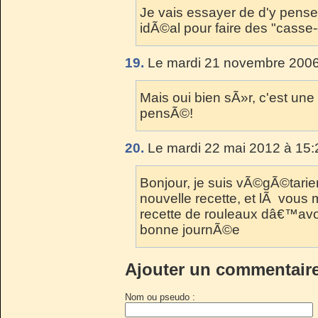
Je vais essayer de d'y penser
idÃ©al pour faire des "casse
19.
Le mardi 21 novembre 2006
Mais oui bien sÃ»r, c'est une
pensÃ©!
20.
Le mardi 22 mai 2012 à 15:
Bonjour, je suis vÃ©gÃ©tarie
nouvelle recette, et lÃ vou
recette de rouleaux dâ€™avo
bonne journÃ©e
Ajouter un commentair
Nom ou pseudo :