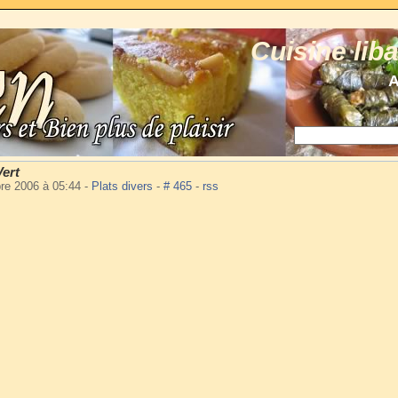
Cuisine lib
A
Vert
bre 2006 à 05:44
-
Plats divers
-
# 465
-
rss