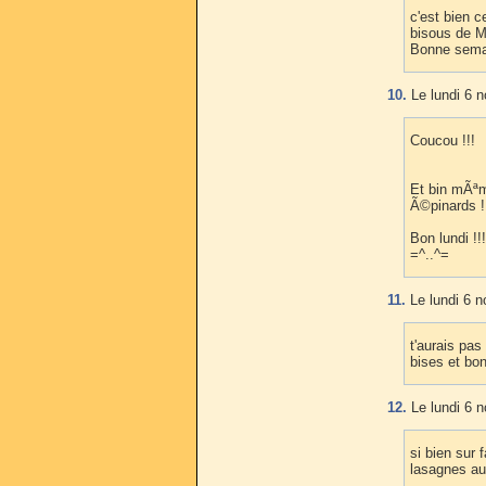
c'est bien c
bisous de Mo
Bonne sema
10.
Le lundi 6 
Coucou !!!
Et bin mÃªm
Ã©pinards !!
Bon lundi !!!
=^..^=
11.
Le lundi 6 
t'aurais pas
bises et bon
12.
Le lundi 6 
si bien sur 
lasagnes a