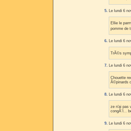
5.
Le lundi 6 n
Ellie le par
pomme de ter
6.
Le lundi 6 n
TrÃ©s sympa
7.
Le lundi 6 n
Chouette re
Ã©pinards q
8.
Le lundi 6 n
ze n'ai pas 
congÃ¨l... b
9.
Le lundi 6 n