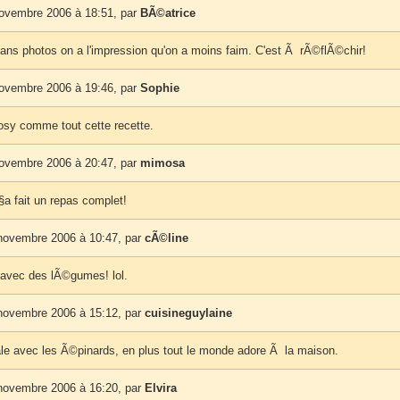
novembre 2006 à 18:51, par
BÃ©atrice
 sans photos on a l'impression qu'on a moins faim. C'est Ã rÃ©flÃ©chir!
novembre 2006 à 19:46, par
Sophie
sy comme tout cette recette.
novembre 2006 à 20:47, par
mimosa
§a fait un repas complet!
novembre 2006 à 10:47, par
cÃ©line
avec des lÃ©gumes! lol.
novembre 2006 à 15:12, par
cuisineguylaine
nale avec les Ã©pinards, en plus tout le monde adore Ã la maison.
novembre 2006 à 16:20, par
Elvira