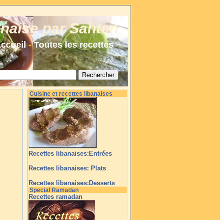
anaise par Sahten
ccueil
-
Toutes les recettes
Cuisine et recettes libanaises
Recettes libanaises:Entrées
Recettes libanaises: Plats
Recettes libanaises:Desserts
Special Ramadan
Recettes ramadan