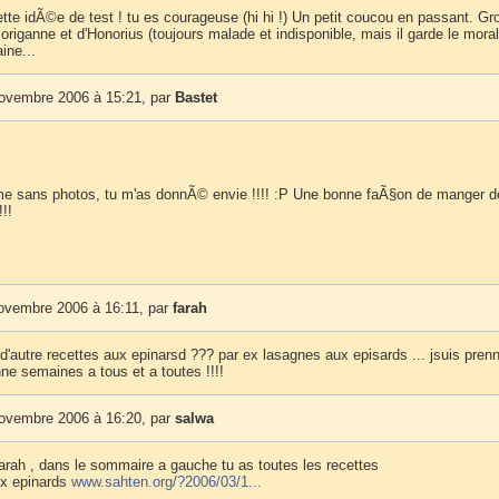
ette idÃ©e de test ! tu es courageuse (hi hi !) Un petit coucou en passant. Gr
riganne et d'Honorius (toujours malade et indisponible, mais il garde le moral 
ine...
novembre 2006 à 15:21, par
Bastet
e sans photos, tu m'as donnÃ© envie !!!! :P Une bonne faÃ§on de manger d
!!
novembre 2006 à 16:11, par
farah
 d'autre recettes aux epinarsd ??? par ex lasagnes aux episards ... jsuis pre
ne semaines a tous et a toutes !!!!
novembre 2006 à 16:20, par
salwa
farah , dans le sommaire a gauche tu as toutes les recettes
ux epinards
www.sahten.org/?2006/03/1...