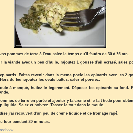
vos pommes de terre à l'eau salée le temps qu'il faudra de 30 à 35 mn.
r la viande avec un peu d'huile, rajoutez 1 gousse d'ail ecrasé, salez p
 epinards. Faites revenir dans la meme poele les epinards avec les 2 g
 Hors du feu rajoutez les oeufs battus, salez et poivrez.
ule à manqué, huilez le legerement. Déposez les epinards au fond. P
ande.
ommes de terre en purée et ajoutez y la creme et le lait tiede pour obte
p liquide. Salez et poivrez. Tassez le tout dans le moule.
ise j'ai recouvert d'un peu de creme liquide et de fromage rapé.
au four pendant 20 minutes.
acebook