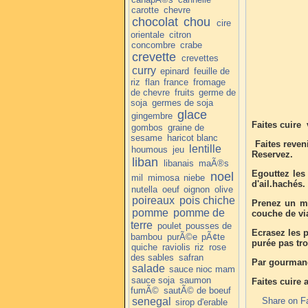
carotte
chevre
chocolat
chou
cire
orientale
citron
concombre
crabe
crevette
crevettes
curry
epinard
feuille de
riz
flan
france
fromage
de chevre
fruits
germe de
soja
germes de soja
glace
gingembre
Faites cuire 
gombos
graine de
sesame
haricot blanc
Faites reveni
lentille
houmous
jeu
Reservez.
liban
libanais
maÃ®s
Egouttez les
noel
mil
mimosa
niebe
d'ail.hachés.
nutella
oeuf
oignon
olive
poireaux
pois chiche
Prenez un mo
pomme
pomme de
couche de vi
terre
poulet
pousses de
Ecrasez les p
bambou
purÃ©e
pÃ¢te
purée pas tro
quiche
raviolis
riz
rose
des sables
safran
Par gourmand
salade
sauce nioc mam
sauce soja
saumon
Faites cuire 
fumÃ©
sautÃ© de boeuf
senegal
Share on F
sirop d'erable