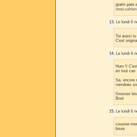
gratin pate 
www.sahten.
13.
Le lundi 6 
Toi aussi t
C'est origin
14.
Le lundi 6 
Hum !! C'est
en tout cas 
Sa, encore 
viendrais so
Grosses bis
Bool
15.
Le lundi 6 
cousine merc
bises