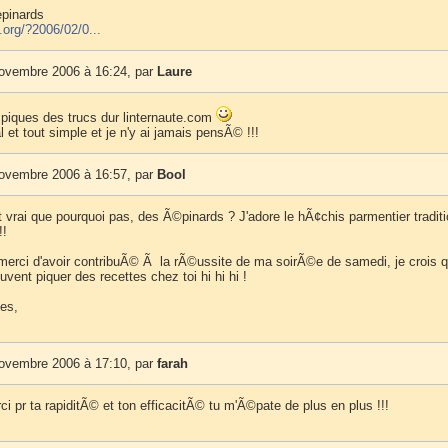
epinards
org/?2006/02/0...
novembre 2006 à 16:24, par
Laure
u piques des trucs dur linternaute.com
al et tout simple et je n'y ai jamais pensÃ© !!!
novembre 2006 à 16:57, par
Bool
 vrai que pourquoi pas, des Ã©pinards ? J'adore le hÃ¢chis parmentier traditi
!!
merci d'avoir contribuÃ© Ã la rÃ©ussite de ma soirÃ©e de samedi, je crois q
uvent piquer des recettes chez toi hi hi hi !
es,
novembre 2006 à 17:10, par
farah
i pr ta rapiditÃ© et ton efficacitÃ© tu m'Ã©pate de plus en plus !!!