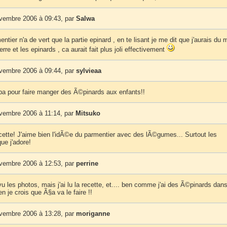
ovembre 2006 à 09:43, par
Salwa
mentier n'a de vert que la partie epinard , en te lisant je me dit que j'aurais du 
re et les epinards , ca aurait fait plus joli effectivement
ovembre 2006 à 09:44, par
sylvieaa
 pour faire manger des Ã©pinards aux enfants!!
ovembre 2006 à 11:14, par
Mitsuko
cette! J'aime bien l'idÃ©e du parmentier avec des lÃ©gumes... Surtout les
ue j'adore!
ovembre 2006 à 12:53, par
perrine
vu les photos, mais j'ai lu la recette, et.... ben comme j'ai des Ã©pinards dans
en je crois que Ã§a va le faire !!
ovembre 2006 à 13:28, par
moriganne