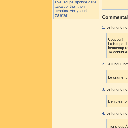
sole
soupe
sponge cake
tabasco
thai
thon
tomates
vin
yaourt
zaatar
Commentai
1.
Le lundi 6 n
Coucou !
Le temps de
beaucoup ton
Je continue
2.
Le lundi 6 n
Le drame: ce
3.
Le lundi 6 n
Ben c'est o
4.
Le lundi 6 n
Tiens oui, 