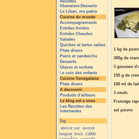
Recettes
libanaises:Desserts
Le Liban, ma patrie
Cuisine du monde
Accompagnements
Entrées froides
Entrées Chaudes
Salades
Quiches et tartes salées
1 kg de pomm
Plats divers
Pains et sandwichs
300g de vian
Desserts
3 gousses d'a
Glaces et sorbets
L
e coin des enfants
150 g de cre
Cuisine Senegalaise
Plats divers
100 ml de lai
A decouvrir
3 oeufs
Produits d'ailleurs
Le blog est a vous
Fromage rapé
Les Recettes des
sel poivre
internautes
Tag
abricot sec
avocat
cake
beignet
brick
canapÃ©s
cannelle