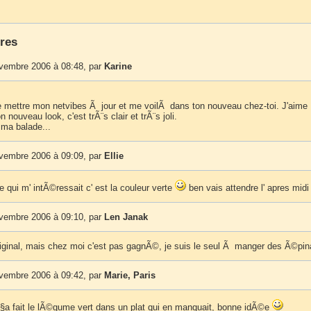
res
ovembre 2006 à 08:48, par
Karine
 mettre mon netvibes Ã jour et me voilÃ dans ton nouveau chez-toi. J'aime
 nouveau look, c'est trÃ¨s clair et trÃ¨s joli.
 ma balade...
ovembre 2006 à 09:09, par
Ellie
 qui m' intÃ©ressait c' est la couleur verte
ben vais attendre l' apres midi 
ovembre 2006 à 09:10, par
Len Janak
riginal, mais chez moi c'est pas gagnÃ©, je suis le seul Ã manger des Ã©pin
ovembre 2006 à 09:42, par
Marie, Paris
Ã§a fait le lÃ©gume vert dans un plat qui en manquait, bonne idÃ©e