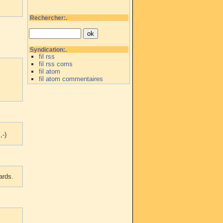
Rechercher:.
Syndication:.
fil rss
fil rss coms
fil atom
fil atom commentaires
,-)
ards.