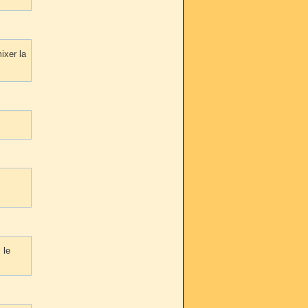
mixer la
 le