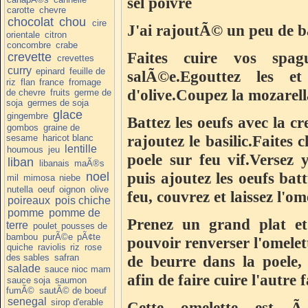
sel poivre
carotte
chevre
chocolat
chou
cire
J'ai rajoutÃ© un peu de ba
orientale
citron
concombre
crabe
Faites cuire vos spag
crevette
crevettes
curry
epinard
feuille de
salÃ©e.Egouttez les et
riz
flan
france
fromage
d'olive.Coupez la mozarell
de chevre
fruits
germe de
soja
germes de soja
glace
gingembre
Battez les oeufs avec la cr
gombos
graine de
rajoutez le basilic.Faites
sesame
haricot blanc
lentille
houmous
jeu
poele sur feu vif.Versez 
liban
libanais
maÃ®s
puis ajoutez les oeufs bat
noel
mil
mimosa
niebe
nutella
oeuf
oignon
olive
feu, couvrez et laissez l'o
poireaux
pois chiche
pomme
pomme de
Prenez un grand plat et
terre
poulet
pousses de
bambou
purÃ©e
pÃ¢te
pouvoir renverser l'omelett
quiche
raviolis
riz
rose
des sables
safran
de beurre dans la poele, p
salade
sauce nioc mam
afin de faire cuire l'autre f
sauce soja
saumon
fumÃ©
sautÃ© de boeuf
senegal
sirop d'erable
Cette omelette est 