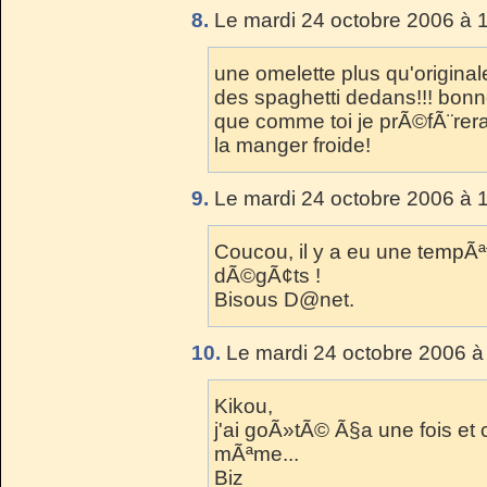
8.
Le mardi 24 octobre 2006 à 
une omelette plus qu'original
des spaghetti dedans!!! bonn
que comme toi je prÃ©fÃ¨rera
la manger froide!
9.
Le mardi 24 octobre 2006 à 
Coucou, il y a eu une tempÃªt
dÃ©gÃ¢ts !
Bisous D@net.
10.
Le mardi 24 octobre 2006 à
Kikou,
j'ai goÃ»tÃ© Ã§a une fois et 
mÃªme...
Biz