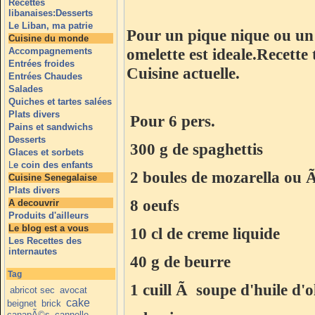
Recettes
libanaises:Desserts
Le Liban, ma patrie
Pour un pique nique ou un 
Cuisine du monde
omelette est ideale.Recette
Accompagnements
Entrées froides
Cuisine actuelle.
Entrées Chaudes
Salades
Quiches et tartes salées
Plats divers
Pour 6 pers.
Pains et sandwichs
Desserts
300 g de spaghettis
Glaces et sorbets
L
e coin des enfants
2 boules de mozarella ou 
Cuisine Senegalaise
Plats divers
8 oeufs
A decouvrir
Produits d'ailleurs
Le blog est a vous
10 cl de creme liquide
Les Recettes des
internautes
40 g de beurre
Tag
1 cuill Ã soupe d'huile d'o
abricot sec
avocat
cake
beignet
brick
canapÃ©s
cannelle