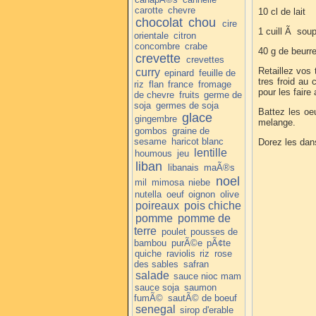
carotte
chevre
10 cl de lait
chocolat
chou
cire
1 cuill Ã sou
orientale
citron
concombre
crabe
40 g de beurr
crevette
crevettes
Retaillez vos
curry
epinard
feuille de
tres froid au
riz
flan
france
fromage
pour les faire 
de chevre
fruits
germe de
soja
germes de soja
Battez les oe
glace
gingembre
melange.
gombos
graine de
sesame
haricot blanc
Dorez les dan
lentille
houmous
jeu
liban
libanais
maÃ®s
noel
mil
mimosa
niebe
nutella
oeuf
oignon
olive
poireaux
pois chiche
pomme
pomme de
terre
poulet
pousses de
bambou
purÃ©e
pÃ¢te
quiche
raviolis
riz
rose
des sables
safran
salade
sauce nioc mam
sauce soja
saumon
fumÃ©
sautÃ© de boeuf
senegal
sirop d'erable