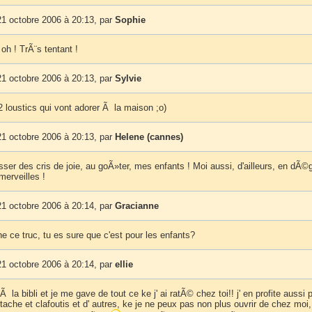
1 octobre 2006 à 20:13, par
Sophie
 oh ! TrÃ¨s tentant !
1 octobre 2006 à 20:13, par
Sylvie
 loustics qui vont adorer Ã la maison ;o)
1 octobre 2006 à 20:13, par
Helene (cannes)
sser des cris de joie, au goÃ»ter, mes enfants ! Moi aussi, d'ailleurs, en dÃ©
merveilles !
1 octobre 2006 à 20:14, par
Gracianne
e ce truc, tu es sure que c'est pour les enfants?
1 octobre 2006 à 20:14, par
ellie
 la bibli et je me gave de tout ce ke j' ai ratÃ© chez toi!! j' en profite aussi 
istache et clafoutis et d' autres, ke je ne peux pas non plus ouvrir de chez moi