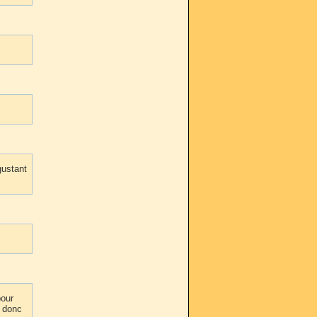
gustant
pour
, donc