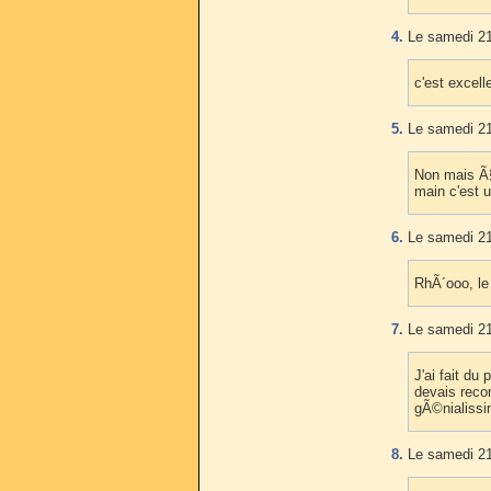
4.
Le samedi 21
c'est excell
5.
Le samedi 21
Non mais Ã§a
main c'est 
6.
Le samedi 21
RhÃ´ooo, le
7.
Le samedi 21
J'ai fait du
devais reco
gÃ©nialissi
8.
Le samedi 21