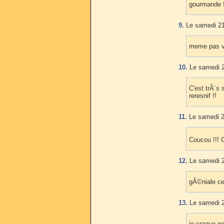
gourmande 
9.
Le samedi 21
meme pas vr
10.
Le samedi 2
C'est trÃ¨s 
reresnif !!
11.
Le samedi 2
Coucou !!! 
12.
Le samedi 2
gÃ©niale cet
13.
Le samedi 2
je craque po