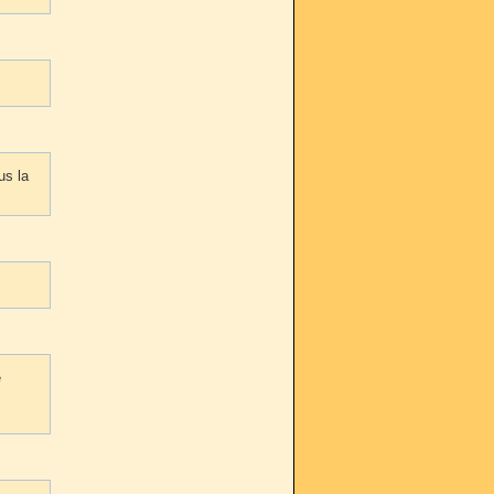
us la
e