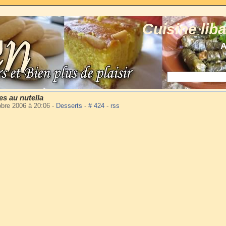
Cuisine lib
A
es au nutella
obre 2006 à 20:06
-
Desserts
-
# 424
-
rss