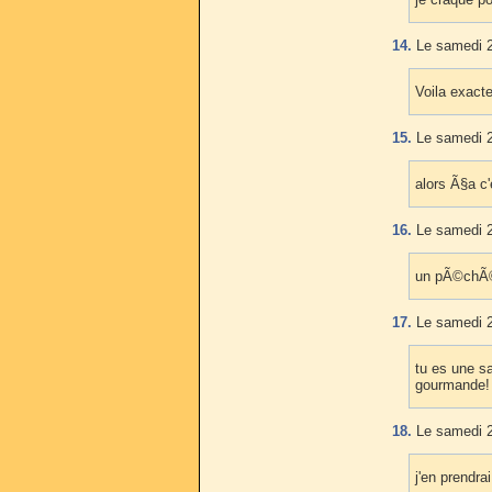
14.
Le samedi 2
Voila exacte
15.
Le samedi 2
alors Ã§a c'
16.
Le samedi 2
un pÃ©chÃ©
17.
Le samedi 2
tu es une sa
gourmande!
18.
Le samedi 2
j'en prendra