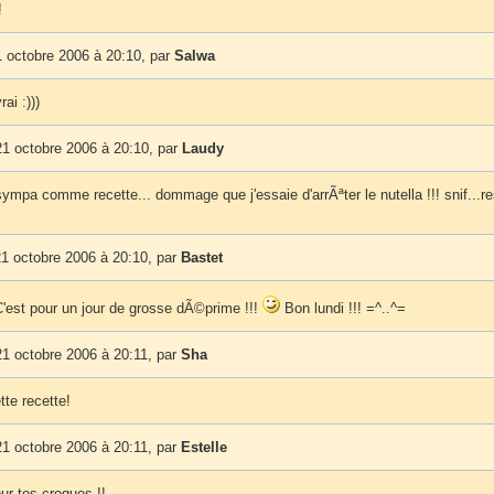
!
 octobre 2006 à 20:10, par
Salwa
ai :)))
1 octobre 2006 à 20:10, par
Laudy
sympa comme recette... dommage que j'essaie d'arrÃªter le nutella !!! snif...re
1 octobre 2006 à 20:10, par
Bastet
C'est pour un jour de grosse dÃ©prime !!!
Bon lundi !!! =^..^=
1 octobre 2006 à 20:11, par
Sha
te recette!
1 octobre 2006 à 20:11, par
Estelle
ur tes croques !!