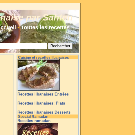
anaise par Sahten
ccueil
-
Toutes les recettes
Cuisine et recettes libanaises
Recettes libanaises:Entrées
Recettes libanaises: Plats
Recettes libanaises:Desserts
Special Ramadan
Recettes ramadan