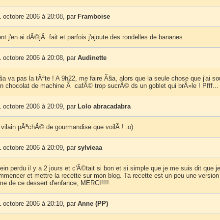
 octobre 2006 à 20:08, par
Framboise
ent j'en ai dÃ©jÃ fait et parfois j'ajoute des rondelles de bananes
 octobre 2006 à 20:08, par
Audinette
 va pas la tÃªte ! A 9h22, me faire Ã§a, alors que la seule chose que j'ai so
un chocolat de machine Ã cafÃ© trop sucrÃ© ds un goblet qui brÃ»le ! Pfff...
 octobre 2006 à 20:09, par
Lolo abracadabra
 vilain pÃªchÃ© de gourmandise que voilÃ ! :o)
 octobre 2006 à 20:09, par
sylvieaa
 pein perdu il y a 2 jours et c'Ã©tait si bon et si simple que je me suis dit que j
mmencer et mettre la recette sur mon blog. Ta recette est un peu une version
me de ce dessert d'enfance, MERCI!!!!
 octobre 2006 à 20:10, par
Anne (PP)