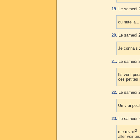
19.
Le samedi 2
du nutella...
20.
Le samedi 2
Je connais 2
21.
Le samedi 2
Ils vont pou
ces petites 
22.
Le samedi 2
Un vrai pech
23.
Le samedi 2
me revoilÃ Ã
aller voir p