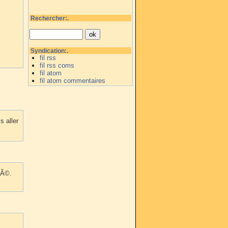
Rechercher:.
Syndication:.
fil rss
fil rss coms
fil atom
fil atom commentaires
s aller
tÃ©.