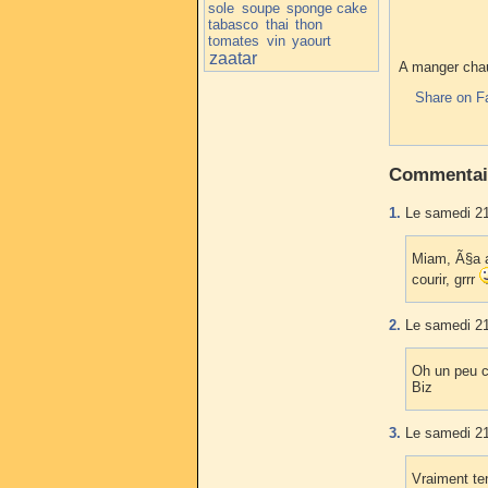
sole
soupe
sponge cake
tabasco
thai
thon
tomates
vin
yaourt
zaatar
A manger ch
Share on F
Commentai
1.
Le samedi 21
Miam, Ã§a a 
courir, grrr
2.
Le samedi 21
Oh un peu c
Biz
3.
Le samedi 21
Vraiment ten