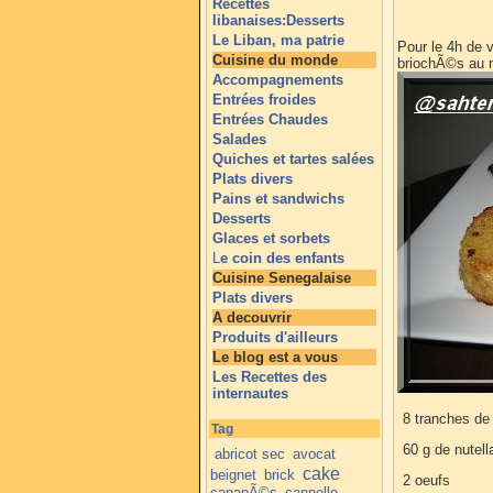
Recettes
libanaises:Desserts
Le Liban, ma patrie
Pour le 4h de v
Cuisine du monde
briochÃ©s au nu
Accompagnements
Entrées froides
Entrées Chaudes
Salades
Quiches et tartes salées
Plats divers
Pains et sandwichs
Desserts
Glaces et sorbets
L
e coin des enfants
Cuisine Senegalaise
Plats divers
A decouvrir
Produits d'ailleurs
Le blog est a vous
Les Recettes des
internautes
8 tranches de
Tag
60 g de nutell
abricot sec
avocat
cake
beignet
brick
2 oeufs
canapÃ©s
cannelle