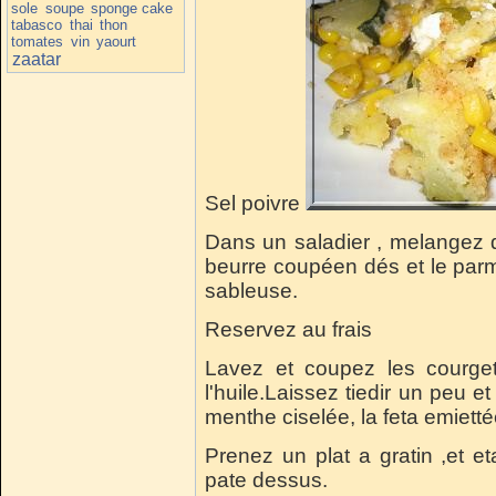
sole
soupe
sponge cake
tabasco
thai
thon
tomates
vin
yaourt
zaatar
Sel poivre
Dans un saladier , melangez d
beurre coupéen dés et le par
sableuse.
Reservez au frais
Lavez et coupez les courge
l'huile.Laissez tiedir un peu e
menthe ciselée, la feta emietté
Prenez un plat a gratin ,et et
pate dessus.