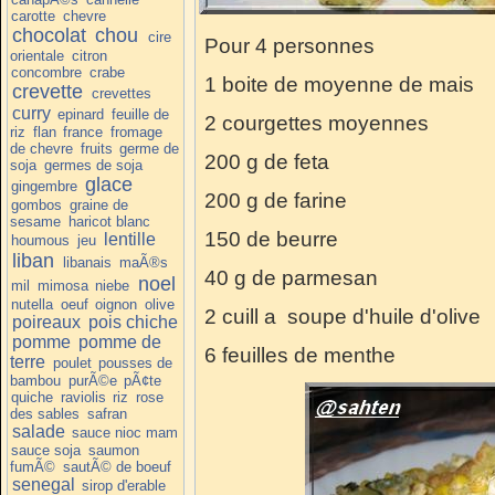
carotte
chevre
chocolat
chou
cire
Pour 4 personnes
orientale
citron
concombre
crabe
1 boite de moyenne de mais
crevette
crevettes
curry
epinard
feuille de
2 courgettes moyennes
riz
flan
france
fromage
de chevre
fruits
germe de
200 g de feta
soja
germes de soja
glace
gingembre
200 g de farine
gombos
graine de
sesame
haricot blanc
150 de beurre
lentille
houmous
jeu
liban
libanais
maÃ®s
40 g de parmesan
noel
mil
mimosa
niebe
nutella
oeuf
oignon
olive
2 cuill a soupe d'huile d'olive
poireaux
pois chiche
pomme
pomme de
6 feuilles de menthe
terre
poulet
pousses de
bambou
purÃ©e
pÃ¢te
quiche
raviolis
riz
rose
des sables
safran
salade
sauce nioc mam
sauce soja
saumon
fumÃ©
sautÃ© de boeuf
senegal
sirop d'erable