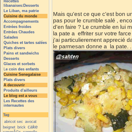
Recettes
libanaises:Desserts
Le Liban, ma patrie
Mais qu'est ce que c'est bon un
Cuisine du monde
pas pour le crumble salé , enc
Accompagnements
d'en faire ? Le crumble en lui m
Entrées froides
Entrées Chaudes
la pate a effriter sur votre far
Salades
j'ai particulierement apprecié da
Quiches et tartes salées
le parmesan donne a la pate. .
Plats divers
Pains et sandwichs
Desserts
Glaces et sorbets
L
e coin des enfants
Cuisine Senegalaise
Plats divers
A decouvrir
Produits d'ailleurs
Le blog est a vous
Les Recettes des
internautes
Tag
abricot sec
avocat
cake
beignet
brick
canapÃ©s
cannelle