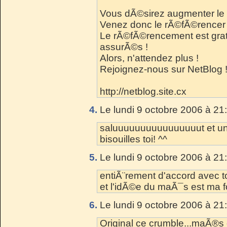
Vous dÃ©sirez augmenter le 
Venez donc le rÃ©fÃ©rencer 
Le rÃ©fÃ©rencement est gratu
assurÃ©s !
Alors, n'attendez plus !
Rejoignez-nous sur NetBlog 
http://netblog.site.cx
4.
Le lundi 9 octobre 2006 à 21
saluuuuuuuuuuuuuuuut et un c
bisouilles toi! ^^
5.
Le lundi 9 octobre 2006 à 21
entiÃ¨rement d'accord avec t
et l'idÃ©e du maÃ¯s est ma fo
6.
Le lundi 9 octobre 2006 à 21
Original ce crumble...maÃ®s 