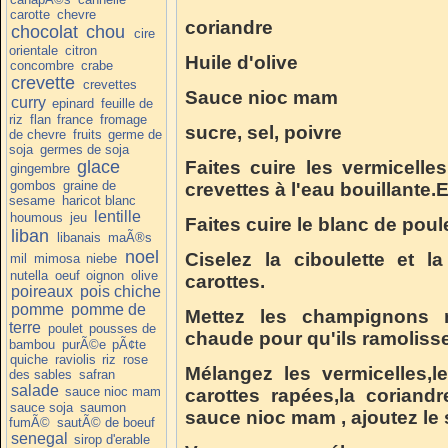
carotte
chevre
coriandre
chocolat
chou
cire
orientale
citron
Huile d'olive
concombre
crabe
crevette
crevettes
Sauce nioc mam
curry
epinard
feuille de
riz
flan
france
fromage
sucre, sel, poivre
de chevre
fruits
germe de
soja
germes de soja
glace
Faites cuire les vermicelles
gingembre
gombos
graine de
crevettes à l'eau bouillante.
sesame
haricot blanc
lentille
houmous
jeu
Faites cuire le blanc de poul
liban
libanais
maÃ®s
noel
Ciselez la ciboulette et l
mil
mimosa
niebe
nutella
oeuf
oignon
olive
carottes.
poireaux
pois chiche
pomme
pomme de
Mettez les champignons n
terre
poulet
pousses de
chaude pour qu'ils ramoliss
bambou
purÃ©e
pÃ¢te
quiche
raviolis
riz
rose
Mélangez les vermicelles,l
des sables
safran
salade
sauce nioc mam
carottes rapées,la coriandr
sauce soja
saumon
sauce nioc mam , ajoutez le s
fumÃ©
sautÃ© de boeuf
senegal
sirop d'erable