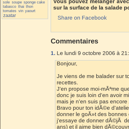
Vous pouvez mélanger avec l
sole
soupe
sponge cake
tabasco
thai
thon
sur la surface de la salade p
tomates
vin
yaourt
zaatar
Share on Facebook
Commentaires
1.
Le lundi 9 octobre 2006 à 21
Bonjour,
Je viens de me balader sur to
recettes.
J'en propose moi-mÃªme quel
donc je suis loin d'en avoir mi
mais je n'en suis pas encore
Bravo pour ton idÃ©e d'atelier
donner le goÃ»t des bonnes 
j'essaye de donner dÃ©jÃ de 
ans) et il aime bien dÃ©couv