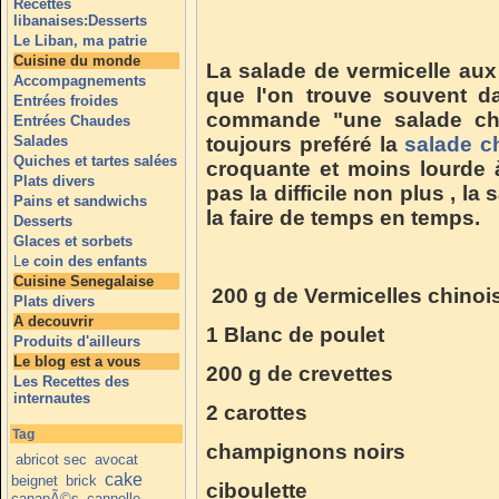
Recettes
libanaises:Desserts
Le Liban, ma patrie
Cuisine du monde
La salade de vermicelle aux 
Accompagnements
que l'on trouve souvent da
Entrées froides
commande "une salade chin
Entrées Chaudes
Salades
toujours preféré la
salade c
Quiches et tartes salées
croquante et moins lourde 
Plats divers
pas la difficile non plus , la
Pains et sandwichs
la faire de temps en temps.
Desserts
Glaces et sorbets
L
e coin des enfants
Cuisine Senegalaise
200 g de Vermicelles chinoi
Plats divers
A decouvrir
1 Blanc de poulet
Produits d'ailleurs
Le blog est a vous
200 g de crevettes
Les Recettes des
internautes
2 carottes
Tag
champignons noirs
abricot sec
avocat
cake
beignet
brick
ciboulette
canapÃ©s
cannelle