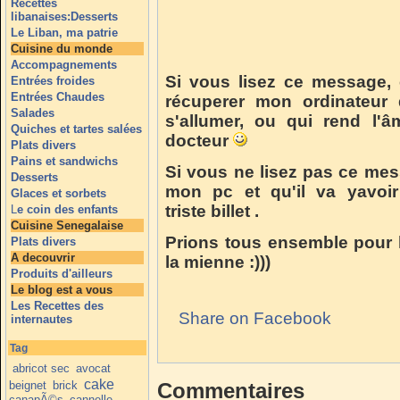
Recettes
libanaises:Desserts
Le Liban, ma patrie
Cuisine du monde
Accompagnements
Si vous lisez ce message, 
Entrées froides
Entrées Chaudes
récuperer mon ordinateur 
Salades
s'allumer, ou qui rend l'â
Quiches et tartes salées
docteur
Plats divers
Pains et sandwichs
Si vous ne lisez pas ce mess
Desserts
mon pc et qu'il va yavoir
Glaces et sorbets
triste billet .
L
e coin des enfants
Cuisine Senegalaise
Prions tous ensemble pour 
Plats divers
A decouvrir
la mienne :)))
Produits d'ailleurs
Le blog est a vous
Les Recettes des
Share on Facebook
internautes
Tag
abricot sec
avocat
cake
beignet
brick
Commentaires
canapÃ©s
cannelle