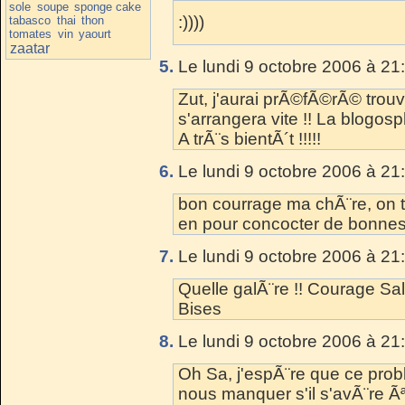
sole
soupe
sponge cake
:))))
tabasco
thai
thon
tomates
vin
yaourt
zaatar
5.
Le lundi 9 octobre 2006 à 21
Zut, j'aurai prÃ©fÃ©rÃ© trouv
s'arrangera vite !! La blogos
A trÃ¨s bientÃ´t !!!!!
6.
Le lundi 9 octobre 2006 à 21
bon courrage ma chÃ¨re, on t'
en pour concocter de bonnes
7.
Le lundi 9 octobre 2006 à 21
Quelle galÃ¨re !! Courage Sal
Bises
8.
Le lundi 9 octobre 2006 à 21
Oh Sa, j'espÃ¨re que ce prob
nous manquer s'il s'avÃ¨re Ãªt