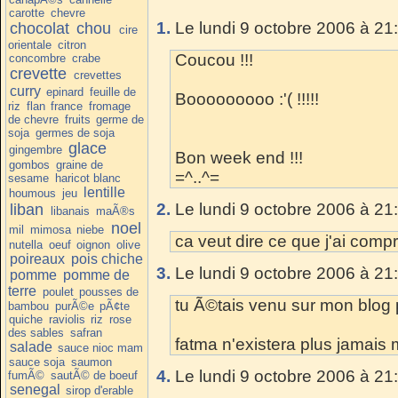
carotte
chevre
1.
Le lundi 9 octobre 2006 à 21
chocolat
chou
cire
orientale
citron
Coucou !!!
concombre
crabe
crevette
crevettes
curry
epinard
feuille de
Booooooooo :'( !!!!!
riz
flan
france
fromage
de chevre
fruits
germe de
soja
germes de soja
glace
gingembre
Bon week end !!!
gombos
graine de
=^..^=
sesame
haricot blanc
lentille
houmous
jeu
2.
Le lundi 9 octobre 2006 à 21
liban
libanais
maÃ®s
noel
mil
mimosa
niebe
ca veut dire ce que j'ai compr
nutella
oeuf
oignon
olive
poireaux
pois chiche
3.
Le lundi 9 octobre 2006 à 21
pomme
pomme de
terre
poulet
pousses de
tu Ã©tais venu sur mon blog p
bambou
purÃ©e
pÃ¢te
quiche
raviolis
riz
rose
des sables
safran
fatma n'existera plus jamais
salade
sauce nioc mam
sauce soja
saumon
4.
Le lundi 9 octobre 2006 à 21
fumÃ©
sautÃ© de boeuf
senegal
sirop d'erable