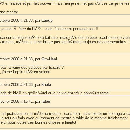
lÃ© en salade et j'en fait souvent mais moi je ne met pas d'olives car je ne le
nne recette
ctobre 2006 à 21:33, par
Laudy
 jamais Ã faire du blÃ©... mais finalement pourquoi pas !!
e sur la blogosphÃ¨re se fait rare, mais dÃ¨s que je peux, sache que je vien
iÃ¨rement, mÃªme si je ne laisse pas forcÃ©ment toujours de commentaires !
ctobre 2006 à 21:33, par
Om-Hani
 pas la reine des salades par hasard ?
, j'aime bcp le blÃ© en salade.
ctobre 2006 à 21:33, par
khala
salade de blÃ© en gÃ©nÃ©ral et la tienne est trÃ¨s appÃ©tissante!
février 2008 à 16:41, par
faten
 fait pratiquement la mÃ©me recette , sans feta , mais plutot un fromage a p
 le tout au frais avec au moment de mettre a table de la menthe fraichement
erci pour toutes ces bonnes choses a bientot.