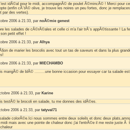
c'est idÃ©al pour le midi, accompagnÃ© de poulet Ã©mincÃ© ! Merci pour ce
dopte (enfin cÃ´tÃ© olive, je trouve les noires un peu fortes, donc je remplacer
t par des vertes).
tobre 2006 à 21:33, par
noÃ©mie genest
re les salades de cÃ©rÃ©ales et celle ci m'a l'air trÃ¨s appÃ©tissante ! La f
 son petit effet !
tobre 2006 à 21:33, par
Alhya
Ã§on de marier les brocolis avec tout un tas de saveurs et dans la plus grand
es!
tobre 2006 à 21:33, par
MIECHAMBO
ais mangÃ© de blÃ© .........une bonne iccasion pour essayer car ta salade est
ctobre 2006 à 21:33, par
Karine
ais testÃ© le brocoli en salade, tu me donnes des idÃ©es.
ctobre 2006 à 21:33, par
tatyval71
e salade colorÃ©e.Ici nous sommes entre deux soleils et donc deux plats,amn
e midi mais avec une pointe de chaleur donc j'ai l'entrÃ©e il me reste juste Ã 
 chaleur