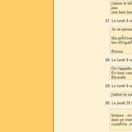
j'adore le b
pas
une bien bo
17.
Le lundi 9 o
Je ne pense
Ma prÃ©senc
lire rÃ©gul
Bisous
18.
Le lundi 9 o
On t'appelle
En tous cas
Bisouille
19.
Le lundi 9 o
j'adore la 
20.
Le jeudi 28 
bonjour , on
dure on met
ciselÃ©e .m