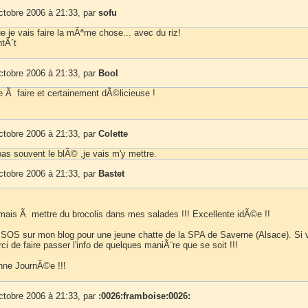
ctobre 2006 à 21:33, par
sofu
e je vais faire la mÃªme chose... avec du riz!
ntÃ´t
ctobre 2006 à 21:33, par
Bool
e Ã faire et certainement dÃ©licieuse !
ctobre 2006 à 21:33, par
Colette
 pas souvent le blÃ© ,je vais m'y mettre.
ctobre 2006 à 21:33, par
Bastet
mais Ã mettre du brocolis dans mes salades !!! Excellente idÃ©e !!
 SOS sur mon blog pour une jeune chatte de la SPA de Saverne (Alsace). Si 
i de faire passer l'info de quelques maniÃ¨re que se soit !!!
nne JournÃ©e !!!
ctobre 2006 à 21:33, par
:0026:framboise:0026: