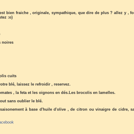
est bien fraiche , originale, sympathique, que dire de plus ? allez y , f
stez :o)
é
s noires
lis cuits
otre blé, laissez le refroidir , reservez.
mates , la feta et les oignons en dés.Les brocolis en lamelles.
out sans oublier le blé.
saisonement à base d'huile d'olive , de citron ou vinaigre de cidre, sa
acebook