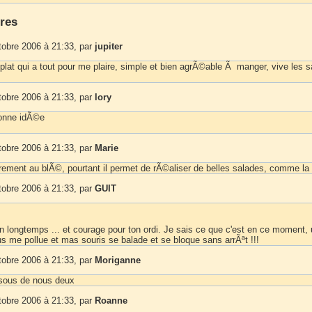
res
tobre 2006 à 21:33, par
jupiter
plat qui a tout pour me plaire, simple et bien agrÃ©able Ã manger, vive les s
tobre 2006 à 21:33, par
lory
bonne idÃ©e
tobre 2006 à 21:33, par
Marie
rement au blÃ©, pourtant il permet de rÃ©aliser de belles salades, comme la 
tobre 2006 à 21:33, par
GUIT
en longtemps ... et courage pour ton ordi. Je sais ce que c'est en ce moment,
us me pollue et mas souris se balade et se bloque sans arrÃªt !!!
tobre 2006 à 21:33, par
Moriganne
isous de nous deux
tobre 2006 à 21:33, par
Roanne