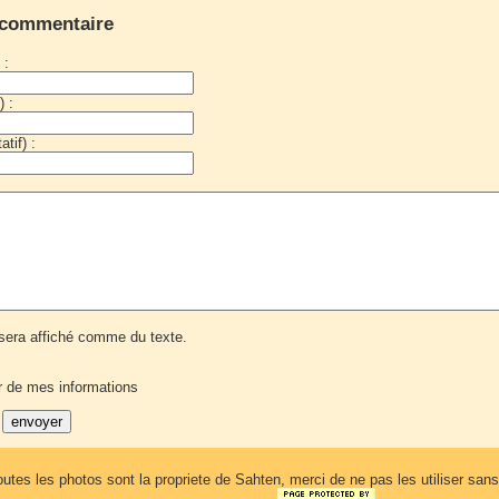
 commentaire
 :
) :
tif) :
era affiché comme du texte.
r de mes informations
outes les photos sont la propriete de Sahten, merci de ne pas les utiliser sa