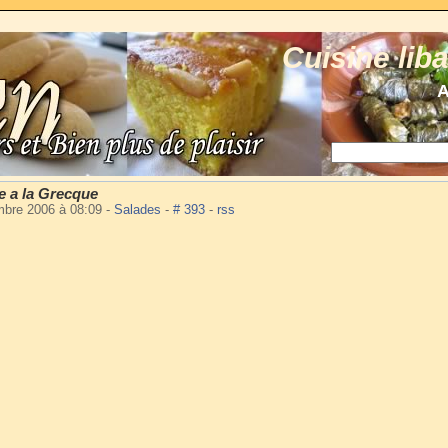
Cuisine lib
A
e a la Grecque
embre 2006 à 08:09
-
Salades
-
# 393
-
rss