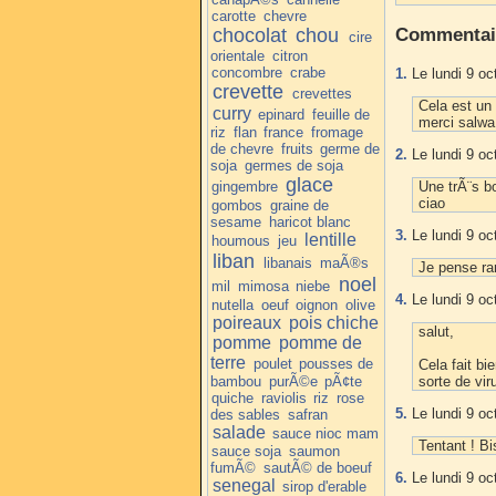
carotte
chevre
chocolat
chou
Commentai
cire
orientale
citron
concombre
crabe
1.
Le lundi 9 oc
crevette
crevettes
Cela est un 
curry
epinard
feuille de
merci salwa
riz
flan
france
fromage
de chevre
fruits
germe de
2.
Le lundi 9 oc
soja
germes de soja
glace
gingembre
Une trÃ¨s 
ciao
gombos
graine de
sesame
haricot blanc
3.
Le lundi 9 oc
lentille
houmous
jeu
liban
libanais
maÃ®s
Je pense ra
noel
mil
mimosa
niebe
4.
Le lundi 9 oc
nutella
oeuf
oignon
olive
poireaux
pois chiche
salut,
pomme
pomme de
terre
poulet
pousses de
Cela fait bi
bambou
purÃ©e
pÃ¢te
sorte de vir
quiche
raviolis
riz
rose
5.
Le lundi 9 oc
des sables
safran
salade
sauce nioc mam
Tentant ! B
sauce soja
saumon
fumÃ©
sautÃ© de boeuf
6.
Le lundi 9 oc
senegal
sirop d'erable