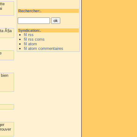
tte
ai
Rechercher:.
eta Ã§a
Syndication:.
fil rss
fil rss coms
fil atom
fil atom commentaires
e
 bien
ger
trouver