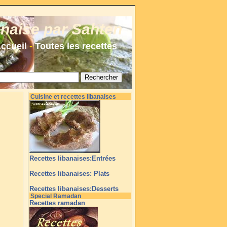
anaise par Sahten
ccueil
-
Toutes les recettes
Cuisine et recettes libanaises
Recettes libanaises:Entrées
Recettes libanaises: Plats
Recettes libanaises:Desserts
Special Ramadan
Recettes ramadan