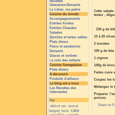
Recettes
libanaises:Desserts
Le Liban, ma patrie
Cette salade 
Cuisine du monde
testez , dégu
Accompagnements
Entrées froides
Entrées Chaudes
150 g de bl
Salades
15 à 20 olive
Quiches et tartes salées
Plats divers
2 tomates
Pains et sandwichs
100 g de feta
Desserts
Glaces et sorbets
1 oignon
L
e coin des enfants
Cuisine Senegalaise
100g de broco
Plats divers
Faites cuire v
A decouvrir
Produits d'ailleurs
Coupez les to
Le blog est a vous
Melangez le t
Les Recettes des
internautes
Preparez l'as
poivrez.
Tag
Share on F
abricot sec
avocat
cake
beignet
brick
canapÃ©s
cannelle