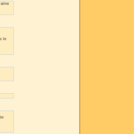
s aime
s te
ate