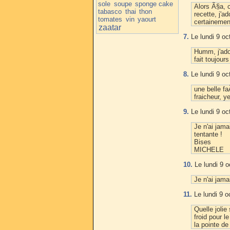
sole
soupe
sponge cake
Alors Ã§a, 
tabasco
thai
thon
recette, j'a
tomates
vin
yaourt
certainemen
zaatar
7.
Le lundi 9 oc
Humm, j'ado
fait toujours
8.
Le lundi 9 oc
une belle fa
fraicheur, y
9.
Le lundi 9 oc
Je n'ai jam
tentante !
Bises
MICHELE
10.
Le lundi 9 o
Je n'ai jam
11.
Le lundi 9 o
Quelle joli
froid pour l
la pointe de