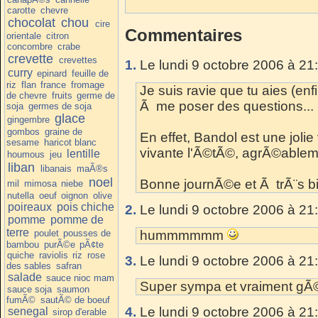
carotte
chevre
chocolat
chou
cire
Commentaires
orientale
citron
concombre
crabe
crevette
crevettes
1.
Le lundi 9 octobre 2006 à 21
curry
epinard
feuille de
riz
flan
france
fromage
Je suis ravie que tu aies (e
de chevre
fruits
germe de
Ã me poser des questions...
soja
germes de soja
glace
gingembre
gombos
graine de
En effet, Bandol est une jolie
sesame
haricot blanc
vivante l'Ã©tÃ©, agrÃ©ableme
lentille
houmous
jeu
liban
libanais
maÃ®s
noel
Bonne journÃ©e et Ã trÃ¨s bi
mil
mimosa
niebe
nutella
oeuf
oignon
olive
poireaux
pois chiche
2.
Le lundi 9 octobre 2006 à 21
pomme
pomme de
terre
poulet
pousses de
hummmmmm
bambou
purÃ©e
pÃ¢te
quiche
raviolis
riz
rose
3.
Le lundi 9 octobre 2006 à 21
des sables
safran
salade
sauce nioc mam
Super sympa et vraiment gÃ©
sauce soja
saumon
fumÃ©
sautÃ© de boeuf
4.
Le lundi 9 octobre 2006 à 21
senegal
sirop d'erable