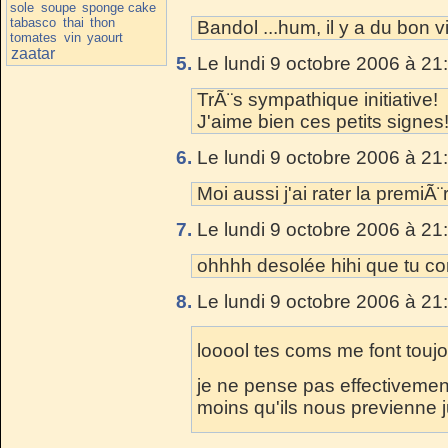
sole
soupe
sponge cake
tabasco
thai
thon
Bandol ...hum, il y a du bon vi
tomates
vin
yaourt
zaatar
5.
Le lundi 9 octobre 2006 à 21
TrÃ¨s sympathique initiative!
J'aime bien ces petits signes
6.
Le lundi 9 octobre 2006 à 21
Moi aussi j'ai rater la premiÃ
7.
Le lundi 9 octobre 2006 à 21
ohhhh desolée hihi que tu conn
8.
Le lundi 9 octobre 2006 à 21
looool tes coms me font toujou
je ne pense pas effectivemen
moins qu'ils nous previenne ju