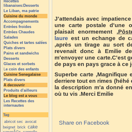
Recettes
libanaises:Desserts
Le Liban, ma patrie
Cuisine du monde
J'attendais avec impatience 
Accompagnements
une carte postale d'une 
Entrées froides
plaisait enormement
.
Pôst
Entrées Chaudes
Salades
laure
est un echange de ca
Quiches et tartes salées
,après un tirage au sort de
Plats divers
revenait donc à Emilie 
Pains et sandwichs
m'envoyer une carte.C'est gen
Desserts
de pays en pays grace à ce jeu
Glaces et sorbets
L
e coin des enfants
Superbe carte ,Magnifique e
Cuisine Senegalaise
Plats divers
derriere tout en rimes (héhé ou
A decouvrir
la description m'a donné env
Produits d'ailleurs
où tu vis .Merci Emilie
Le blog est a vous
Les Recettes des
internautes
Tag
abricot sec
avocat
Share on Facebook
cake
beignet
brick
canapÃ©s
cannelle