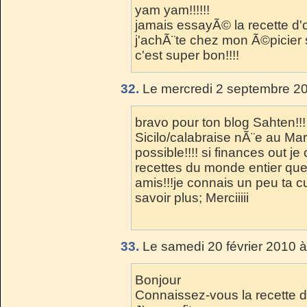
yam yam!!!!!!
jamais essayÃ© la recette d'o
j'achÃ¨te chez mon Ã©picier syr
c'est super bon!!!!
32.
Le mercredi 2 septembre 20
bravo pour ton blog Sahten!!! 
Sicilo/calabraise nÃ¨e au Ma
possible!!!! si finances out 
recettes du monde entier que 
amis!!!je connais un peu ta c
savoir plus; Merciiiii
33.
Le samedi 20 février 2010 à
Bonjour
Connaissez-vous la recette de