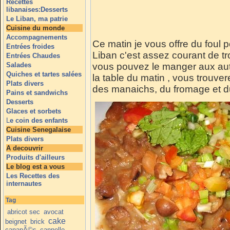
Recettes
libanaises:Desserts
Le Liban, ma patrie
Cuisine du monde
Accompagnements
Ce matin je vous offre du foul po
Entrées froides
Liban c'est assez courant de tr
Entrées Chaudes
Salades
vous pouvez le manger aux autr
Quiches et tartes salées
la table du matin , vous trouver
Plats divers
des manaichs, du fromage et du
Pains et sandwichs
Desserts
Glaces et sorbets
L
e coin des enfants
Cuisine Senegalaise
Plats divers
A decouvrir
Produits d'ailleurs
Le blog est a vous
Les Recettes des
internautes
Tag
abricot sec
avocat
cake
beignet
brick
canapÃ©s
cannelle