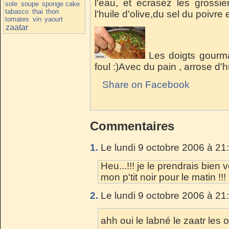
l'eau, et ecrasez les grossi
sole
soupe
sponge cake
tabasco
thai
thon
l'huile d'olive,du sel du poivre 
tomates
vin
yaourt
zaatar
Les doigts gourma
foul :)Avec du pain , arrose d'hu
Share on Facebook
Commentaires
1.
Le lundi 9 octobre 2006 à 21
Heu...!!! je le prendrais bien
mon p'tit noir pour le matin !!!
2.
Le lundi 9 octobre 2006 à 21
ahh oui le labné le zaatr les o