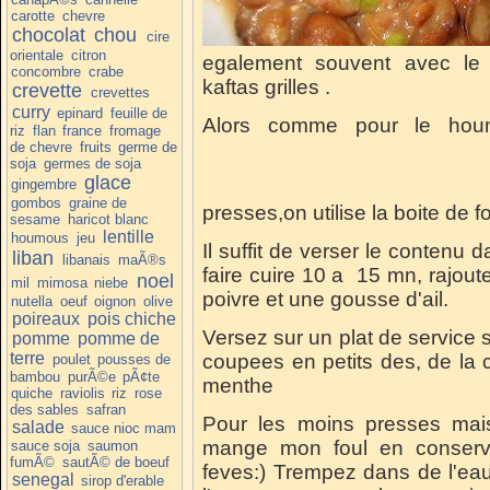
carotte
chevre
chocolat
chou
cire
orientale
citron
egalement souvent avec le
concombre
crabe
kaftas grilles .
crevette
crevettes
curry
epinard
feuille de
Alors comme pour le hou
riz
flan
france
fromage
de chevre
fruits
germe de
soja
germes de soja
glace
gingembre
gombos
graine de
presses,on utilise la boite de f
sesame
haricot blanc
lentille
houmous
jeu
Il suffit de verser le contenu 
liban
libanais
maÃ®s
faire cuire 10 a 15 mn, rajoute
noel
mil
mimosa
niebe
poivre et une gousse d'ail.
nutella
oeuf
oignon
olive
poireaux
pois chiche
Versez sur un plat de service 
pomme
pomme de
terre
coupees en petits des, de la c
poulet
pousses de
bambou
purÃ©e
pÃ¢te
menthe
quiche
raviolis
riz
rose
des sables
safran
Pour les moins presses mais
salade
sauce nioc mam
mange mon foul en conserve
sauce soja
saumon
fumÃ©
sautÃ© de boeuf
feves:) Trempez dans de l'eau
senegal
sirop d'erable