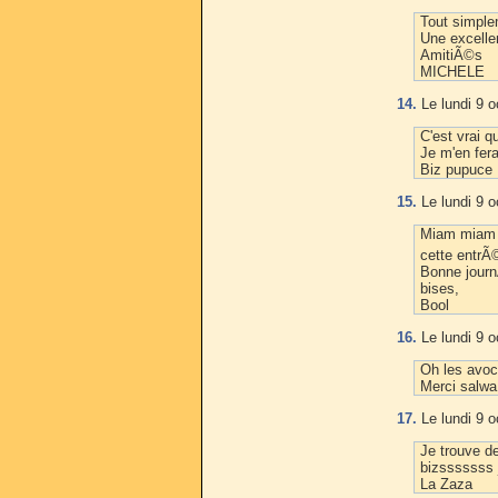
Tout simple
Une excelle
AmitiÃ©s
MICHELE
14.
Le lundi 9 o
C'est vrai 
Je m'en fera
Biz pupuce
15.
Le lundi 9 o
Miam miam ! 
cette entrÃ©
Bonne jour
bises,
Bool
16.
Le lundi 9 o
Oh les avoc
Merci salwa
17.
Le lundi 9 o
Je trouve des
bizsssssss j
La Zaza