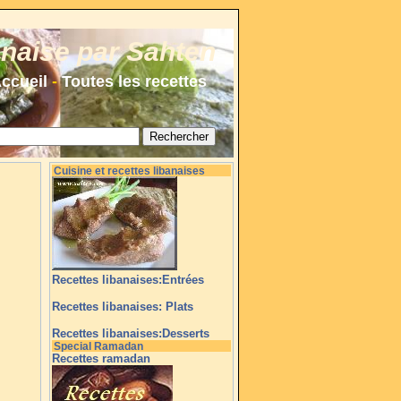
anaise par Sahten
ccueil
-
Toutes les recettes
Cuisine et recettes libanaises
Recettes libanaises:Entrées
Recettes libanaises: Plats
Recettes libanaises:Desserts
Special Ramadan
Recettes ramadan