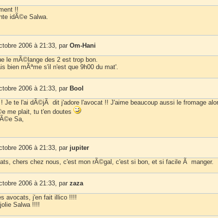
ment !!
nte idÃ©e Salwa.
ctobre 2006 à 21:33, par
Om-Hani
que le mÃ©lange des 2 est trop bon.
is bien mÃªme s'il n'est que 9h00 du mat'.
ctobre 2006 à 21:33, par
Bool
Je te l'ai dÃ©jÃ dit j'adore l'avocat !! J'aime beaucoup aussi le fromage alo
e me plait, tu t'en doutes
nÃ©e Sa,
ctobre 2006 à 21:33, par
jupiter
ats, chers chez nous, c'est mon rÃ©gal, c'est si bon, et si facile Ã manger.
ctobre 2006 à 21:33, par
zaza
 avocats, j'en fait illico !!!!
olie Salwa !!!!