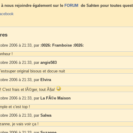
 à nous rejoindre également sur le
FORUM
de Sahten pour toutes quest
acebook
res
tobre 2006 à 21:33, par
:0026: Framboise :0026:
onheur !
tobre 2006 à 21:33, par
angie583
'estsuper original bisous et docue nuit
tobre 2006 à 21:33, par
Elvira
 C'est frais et lÃ©ger, tout Ã§a!
tobre 2006 à 21:33, par
La FÃ©e Maison
mple et c'est top !
tobre 2006 à 21:33, par
Salwa
anne, je vais voir ça !
tobre 2006 à 21:33, par
Suzanne