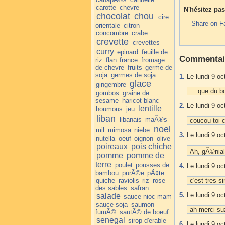
carotte
chevre
N'hésitez pas
chocolat
chou
cire
Share on F
orientale
citron
concombre
crabe
crevette
crevettes
curry
epinard
feuille de
Commentai
riz
flan
france
fromage
de chevre
fruits
germe de
soja
germes de soja
1.
Le lundi 9 oc
glace
gingembre
... que du b
gombos
graine de
sesame
haricot blanc
2.
Le lundi 9 oc
lentille
houmous
jeu
liban
libanais
maÃ®s
coucou toi c
noel
mil
mimosa
niebe
3.
Le lundi 9 oc
nutella
oeuf
oignon
olive
poireaux
pois chiche
Ah, gÃ©nial!
pomme
pomme de
terre
poulet
pousses de
4.
Le lundi 9 oc
bambou
purÃ©e
pÃ¢te
quiche
raviolis
riz
rose
c'est tres si
des sables
safran
5.
Le lundi 9 oc
salade
sauce nioc mam
sauce soja
saumon
ah merci suz
fumÃ©
sautÃ© de boeuf
senegal
sirop d'erable
6.
Le lundi 9 oc