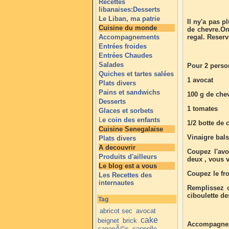
Recettes
libanaises:Desserts
Le Liban, ma patrie
Il ny'a pas p
Cuisine du monde
de chevre.On
Accompagnements
regal. Reserv
Entrées froides
Entrées Chaudes
Salades
Pour 2 pers
Quiches et tartes salées
1 avocat
Plats divers
Pains et sandwichs
100 g de che
Desserts
1 tomates
Glaces et sorbets
L
e coin des enfants
1/2 botte de 
Cuisine Senegalaise
Vinaigre bals
Plats divers
A decouvrir
Coupez l'avo
Produits d'ailleurs
deux , vous 
Le blog est a vous
Coupez le fro
Les Recettes des
internautes
Remplissez c
ciboulette de
Tag
abricot sec
avocat
cake
beignet
brick
Accompagnez 
canapÃ©s
cannelle