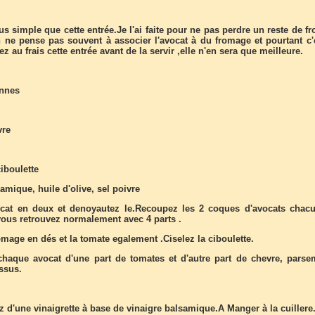
lus simple que cette entrée.Je l'ai faite pour ne pas perdre un reste de 
 ne pense pas souvent à associer l'avocat à du fromage et pourtant c'
ez au frais cette entrée avant de la servir ,elle n'en sera que meilleure.
onnes
vre
ciboulette
amique, huile d'olive, sel poivre
cat en deux et denoyautez le.Recoupez les 2 coques d'avocats chac
vous retrouvez normalement avec 4 parts .
mage en dés et la tomate egalement .Ciselez la ciboulette.
haque avocat d'une part de tomates et d'autre part de chevre, parse
ssus.
d'une vinaigrette à base de vinaigre balsamique.A Manger à la cuillere