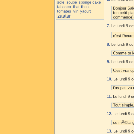
sole
soupe
sponge cake
tabasco
thai
thon
Bonjour Salw
tomates
vin
yaourt
ton petit pl
zaatar
commence)?
7.
Le lundi 9 oc
c'est l'heur
8.
Le lundi 9 oc
Comme tu le 
9.
Le lundi 9 oc
C'est vrai q
10.
Le lundi 9 o
t'as pas vu 
11.
Le lundi 9 o
Tout simple,
12.
Le lundi 9 o
ce mÃ©lange
13.
Le lundi 9 o