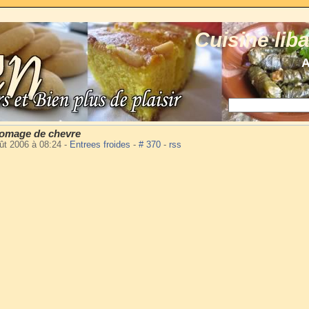
Cuisine lib
A
romage de chevre
ût 2006 à 08:24
-
Entrees froides
-
# 370
-
rss