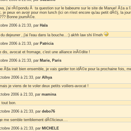
a, j'ai rÃ©pondu Ã ta question sur le babeurre sur le site de Manue! Ã‡a a l'
at, je peux en avoir pour mon lunch (ici on n'est encore qu'au petit dÃ©j, la jo
?? Bonne journÃ©e.
tobre 2006 à 21:33, par
Hala
e du dejeuner , j'ai l'eau dans la bouche...:) akhh law shi li'meh
tobre 2006 à 21:33, par
Patricia
dis, avocat et fromage, c'est une alliance inÃ©dite !
tobre 2006 à 21:33, par
Marie, Paris
ue Ã§a irait bien ensemble, je vais garder ton idÃ©e pour la prochaine fois, me
ctobre 2006 à 21:33, par
Alhya
mais je viens de te voler deux petits voiliers-avocat !
ctobre 2006 à 21:33, par
mamina
 tout bon.
ctobre 2006 à 21:33, par
debo76
 me semble terriblement dÃ©licieux....
ctobre 2006 à 21:33, par
MICHELE