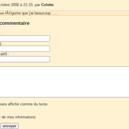
ctobre 2006 à 21:33, par
Colette
 un lÃ©gume que j'ai beaucoup .....
 commentaire
 :
) :
tif) :
era affiché comme du texte.
r de mes informations