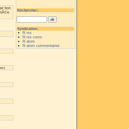
air bon
Rechercher:.
urnÃ©e
Syndication:.
fil rss
fil rss coms
fil atom
fil atom commentaires
rci.