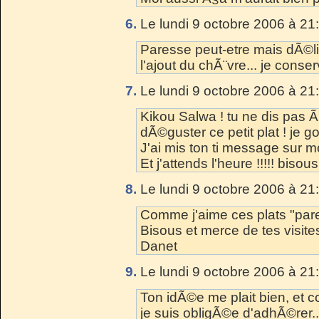
6.
Le lundi 9 octobre 2006 à 21
Paresse peut-etre mais dÃ©l
l'ajout du chÃ¨vre... je conser
7.
Le lundi 9 octobre 2006 à 21
Kikou Salwa ! tu ne dis pas Ã
dÃ©guster ce petit plat ! je g
J'ai mis ton ti message sur m
Et j'attends l'heure !!!!! bisous
8.
Le lundi 9 octobre 2006 à 21
Comme j'aime ces plats "pare
Bisous et merce de tes visite
Danet
9.
Le lundi 9 octobre 2006 à 21
Ton idÃ©e me plait bien, et 
je suis obligÃ©e d'adhÃ©rer..