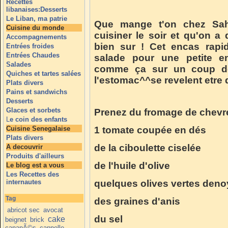
Recettes
libanaises:Desserts
Le Liban, ma patrie
Que mange t'on chez Sah
Cuisine du monde
cuisiner le soir et qu'on
Accompagnements
bien sur ! Cet encas rapi
Entrées froides
Entrées Chaudes
salade pour une petite en
Salades
comme ça sur un coup de 
Quiches et tartes salées
l'estomac^^se revelent etre 
Plats divers
Pains et sandwichs
Desserts
Glaces et sorbets
Prenez du fromage de chevre 
L
e coin des enfants
Cuisine Senegalaise
1 tomate coupée en dés
Plats divers
de la ciboulette ciselée
A decouvrir
Produits d'ailleurs
de l'huile d'olive
Le blog est a vous
Les Recettes des
internautes
quelques olives vertes den
Tag
des graines d'anis
abricot sec
avocat
du sel
cake
beignet
brick
canapÃ©s
cannelle