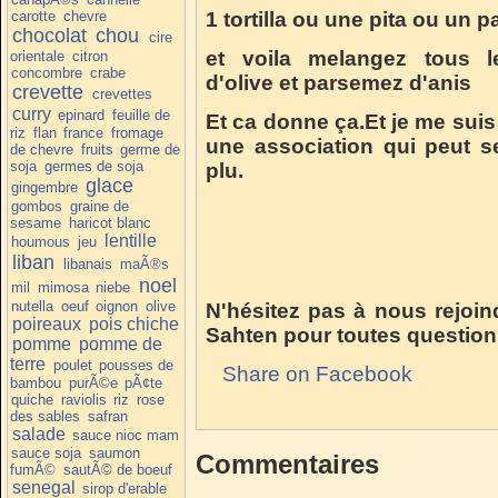
carotte
chevre
1 tortilla ou une pita ou un p
chocolat
chou
cire
et voila melangez tous le
orientale
citron
concombre
crabe
d'olive et parsemez d'anis
crevette
crevettes
curry
epinard
feuille de
Et ca donne ça.Et je me suis
riz
flan
france
fromage
une association qui peut s
de chevre
fruits
germe de
soja
germes de soja
plu.
glace
gingembre
gombos
graine de
sesame
haricot blanc
lentille
houmous
jeu
liban
libanais
maÃ®s
noel
mil
mimosa
niebe
nutella
oeuf
oignon
olive
N'hésitez pas à nous rejoin
poireaux
pois chiche
Sahten pour toutes question
pomme
pomme de
terre
poulet
pousses de
Share on Facebook
bambou
purÃ©e
pÃ¢te
quiche
raviolis
riz
rose
des sables
safran
salade
sauce nioc mam
sauce soja
saumon
Commentaires
fumÃ©
sautÃ© de boeuf
senegal
sirop d'erable