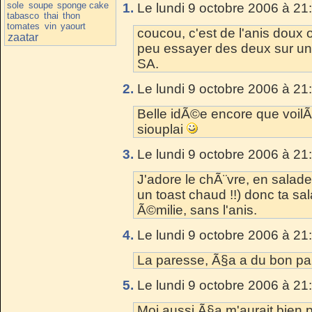
sole
soupe
sponge cake
1.
Le lundi 9 octobre 2006 à 21
tabasco
thai
thon
tomates
vin
yaourt
coucou, c'est de l'anis doux 
zaatar
peu essayer des deux sur un
SA.
2.
Le lundi 9 octobre 2006 à 21
Belle idÃ©e encore que voilÃ 
siouplai
3.
Le lundi 9 octobre 2006 à 21
J'adore le chÃ¨vre, en salade
un toast chaud !!) donc ta 
Ã©milie, sans l'anis.
4.
Le lundi 9 octobre 2006 à 21
La paresse, Ã§a a du bon par
5.
Le lundi 9 octobre 2006 à 21
Moi aussi Ã§a m'aurait bien p